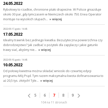
24.05.2022
Rybołowy to rzadkie, chronione ptaki drapieżne. W Polsce gniazduje
około 30 par, gdy tymczasem w Niemczech około 750. Enea Operator
montuje na wysokich słupach…
» więcej
2022-05-17, godz. 14:45
17.05.2022
Idealny trawnik bez jednego kwiatka. Bezużyteczna powierzchnia czy
dobrodziejstwo? Jak zadbać o pożytek dla zapylaczy i jakie gatunki
trawy siać, abyśmy nie…
» więcej
2022-05-10, godz. 14:45
10.05.2022
Od połowy kwietnia można składać wnioski do czwartej edycji
programu Mój Prąd. Tym razem maksymalna kwota dofinansowania to
aż 20,5 tys. złotych! Tyle…
» więcej
5
6
7
8
9
104 na 11 stronach