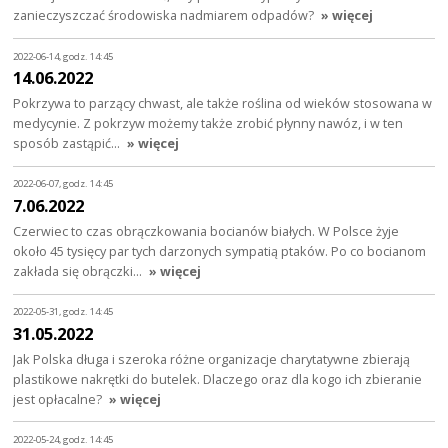
zanieczyszczać środowiska nadmiarem odpadów?
» więcej
2022-06-14, godz. 14:45
14.06.2022
Pokrzywa to parzący chwast, ale także roślina od wieków stosowana w
medycynie. Z pokrzyw możemy także zrobić płynny nawóz, i w ten
sposób zastąpić…
» więcej
2022-06-07, godz. 14:45
7.06.2022
Czerwiec to czas obrączkowania bocianów białych. W Polsce żyje
około 45 tysięcy par tych darzonych sympatią ptaków. Po co bocianom
zakłada się obrączki…
» więcej
2022-05-31, godz. 14:45
31.05.2022
Jak Polska długa i szeroka różne organizacje charytatywne zbierają
plastikowe nakrętki do butelek. Dlaczego oraz dla kogo ich zbieranie
jest opłacalne?
» więcej
2022-05-24, godz. 14:45