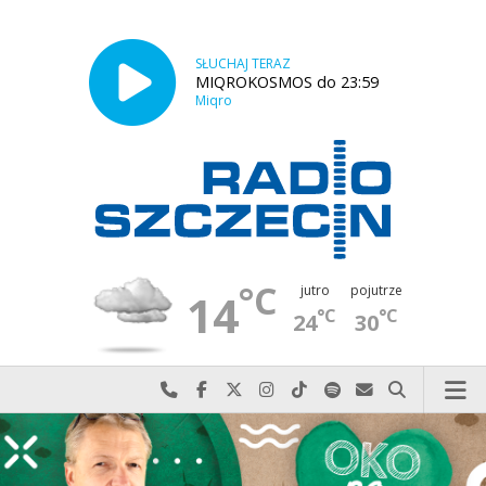
SŁUCHAJ TERAZ
MIQROKOSMOS do 23:59
Miqro
°C
jutro
pojutrze
14
°C
°C
24
30
Najlepiej po prostu do nas zadzwoń
Odwiedź nas na Facebook-u
Odwiedź nas na X
Odwiedź nas na Instagram-ie
Odwiedź nas na TikTok-u
Szukaj nas na Spotify
Wyślij do nas w
Szukaj