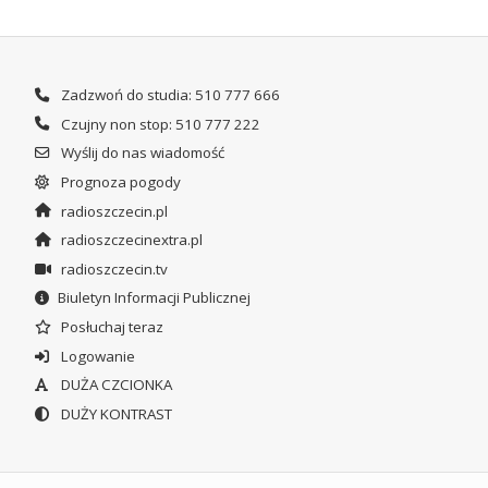
Zadzwoń do studia: 510 777 666
Czujny non stop: 510 777 222
Wyślij do nas wiadomość
Prognoza pogody
radioszczecin.pl
radioszczecinextra.pl
radioszczecin.tv
Biuletyn Informacji Publicznej
Posłuchaj teraz
Logowanie
DUŻA CZCIONKA
DUŻY KONTRAST