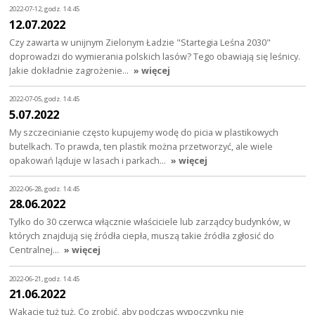
2022-07-12, godz. 14:45
12.07.2022
Czy zawarta w unijnym Zielonym Ładzie "Startegia Leśna 2030"
doprowadzi do wymierania polskich lasów? Tego obawiają się leśnicy.
Jakie dokładnie zagrożenie…
» więcej
2022-07-05, godz. 14:45
5.07.2022
My szczecinianie często kupujemy wodę do picia w plastikowych
butelkach. To prawda, ten plastik można przetworzyć, ale wiele
opakowań ląduje w lasach i parkach…
» więcej
2022-06-28, godz. 14:45
28.06.2022
Tylko do 30 czerwca włącznie właściciele lub zarządcy budynków, w
których znajdują się źródła ciepła, muszą takie źródła zgłosić do
Centralnej…
» więcej
2022-06-21, godz. 14:45
21.06.2022
Wakacje tuż tuż. Co zrobić, aby podczas wypoczynku nie