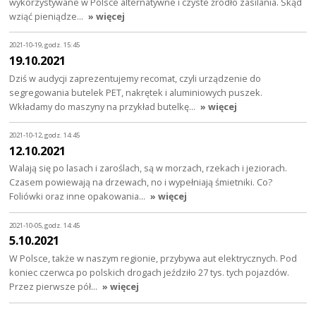
wykorzystywane w Polsce alternatywne i czyste źródło zasilania. Skąd
wziąć pieniądze…
» więcej
2021-10-19, godz. 15:45
19.10.2021
Dziś w audycji zaprezentujemy recomat, czyli urządzenie do
segregowania butelek PET, nakrętek i aluminiowych puszek.
Wkładamy do maszyny na przykład butelkę…
» więcej
2021-10-12, godz. 14:45
12.10.2021
Walają się po lasach i zaroślach, są w morzach, rzekach i jeziorach.
Czasem powiewają na drzewach, no i wypełniają śmietniki. Co?
Foliówki oraz inne opakowania…
» więcej
2021-10-05, godz. 14:45
5.10.2021
W Polsce, także w naszym regionie, przybywa aut elektrycznych. Pod
koniec czerwca po polskich drogach jeździło 27 tys. tych pojazdów.
Przez pierwsze pół…
» więcej