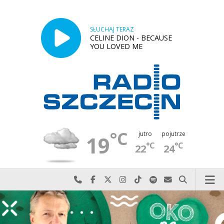
SŁUCHAJ TERAZ
CELINE DION - BECAUSE
YOU LOVED ME
°C
jutro
pojutrze
19
°C
°C
22
24
Najlepiej po prostu do nas zadzwoń
Odwiedź nas na Facebook-u
Odwiedź nas na X
Odwiedź nas na Instagram-ie
Odwiedź nas na TikTok-u
Szukaj nas na Spotify
Wyślij do nas w
Szukaj