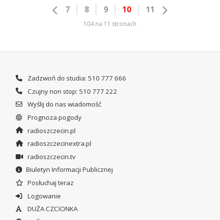
7
8
9
10
11
104 na 11 stronach
Zadzwoń do studia: 510 777 666
Czujny non stop: 510 777 222
Wyślij do nas wiadomość
Prognoza pogody
radioszczecin.pl
radioszczecinextra.pl
radioszczecin.tv
Biuletyn Informacji Publicznej
Posłuchaj teraz
Logowanie
DUŻA CZCIONKA