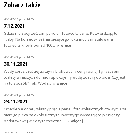
Zobacz także
2021-12-07, godz. 14:45
7.12.2021
Gdzie nie spojrzeć, tam panele - fotowoltaiczne. Potwierdzają to
liczby. Na koniec września bieżącego roku moc zainstalowana
fotowoltaiki była ponad 100…
» więcej
2021-11-30, godz. 14:45
30.11.2021
Wody coraz częściej zaczyna brakować, a ceny rosną. Tymczasem
toalety w naszych domach spłukujemy wodą zdatną do picia. Czy jest
na to sposób? Tak. Woda…
» więcej
2021-11-23, godz. 14:45
23.11.2021
Ocieplenie domu, własny prąd z paneli fotowoltaicznych czy wymiana
starego pieca na ekologiczny to inwestycje wymagające pieniędzy i
podstawowej wiedzy technicznej…
» więcej