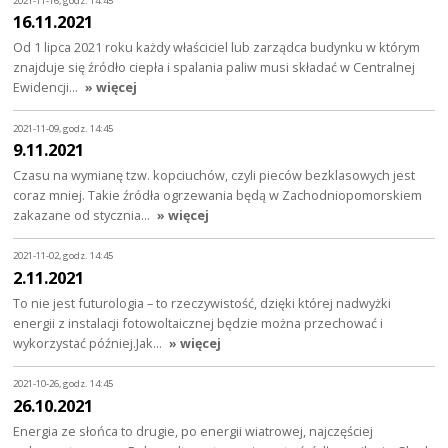
2021-11-16, godz. 14:45
16.11.2021
Od 1 lipca 2021 roku każdy właściciel lub zarządca budynku w którym
znajduje się źródło ciepła i spalania paliw musi składać w Centralnej
Ewidencji…
» więcej
2021-11-09, godz. 14:45
9.11.2021
Czasu na wymianę tzw. kopciuchów, czyli pieców bezklasowych jest
coraz mniej. Takie źródła ogrzewania będą w Zachodniopomorskiem
zakazane od stycznia…
» więcej
2021-11-02, godz. 14:45
2.11.2021
To nie jest futurologia – to rzeczywistość, dzięki której nadwyżki
energii z instalacji fotowoltaicznej będzie można przechować i
wykorzystać później.Jak…
» więcej
2021-10-26, godz. 14:45
26.10.2021
Energia ze słońca to drugie, po energii wiatrowej, najczęściej