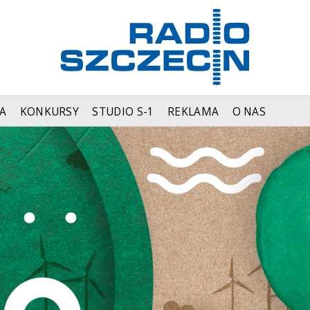
A
KONKURSY
STUDIO S-1
REKLAMA
O NAS