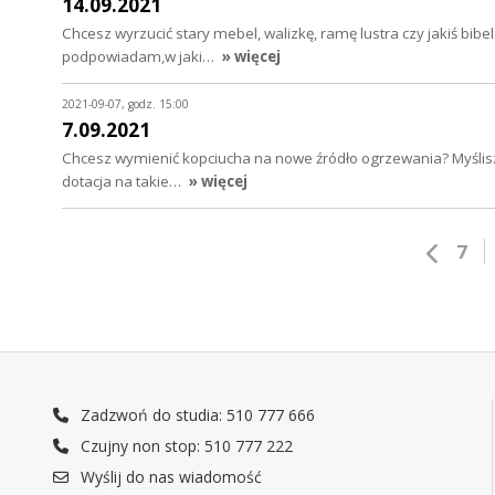
14.09.2021
Chcesz wyrzucić stary mebel, walizkę, ramę lustra czy jakiś bi
podpowiadam,w jaki…
» więcej
2021-09-07, godz. 15:00
7.09.2021
Chcesz wymienić kopciucha na nowe źródło ogrzewania? Myślisz 
dotacja na takie…
» więcej
7
Zadzwoń do studia: 510 777 666
Czujny non stop: 510 777 222
Wyślij do nas wiadomość