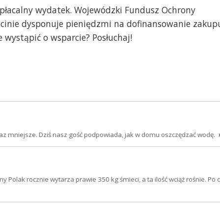
 opłacalny wydatek. Wojewódzki Fundusz Ochrony
ecinie dysponuje pieniędzmi na dofinansowanie zakup
e wystąpić o wsparcie? Posłuchaj!
oraz mniejsze. Dziś nasz gość podpowiada, jak w domu oszczędzać wodę.
Polak rocznie wytarza prawie 350 kg śmieci, a ta ilość wciąż rośnie. Po 