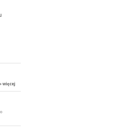
u
» więcej
co