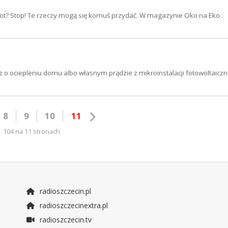
belot? Stop! Te rzeczy mogą się komuś przydać. W magazynie Oko na Eko
o ociepleniu domu albo własnym prądzie z mikroinstalacji fotowoltaiczne
8
9
10
11
104 na 11 stronach
radioszczecin.pl
radioszczecinextra.pl
radioszczecin.tv