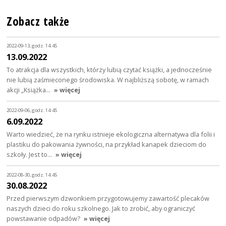
Zobacz także
2022-09-13, godz. 14:45
13.09.2022
To atrakcja dla wszystkich, którzy lubią czytać książki, a jednocześnie
nie lubią zaśmieconego środowiska. W najbliższą sobotę, w ramach
akcji „Książka…
» więcej
2022-09-06, godz. 14:45
6.09.2022
Warto wiedzieć, że na rynku istnieje ekologiczna alternatywa dla folii i
plastiku do pakowania żywności, na przykład kanapek dzieciom do
szkoły. Jest to…
» więcej
2022-08-30, godz. 14:45
30.08.2022
Przed pierwszym dzwonkiem przygotowujemy zawartość plecaków
naszych dzieci do roku szkolnego. Jak to zrobić, aby ograniczyć
powstawanie odpadów?
» więcej