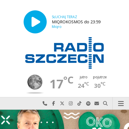
SŁUCHAJ TERAZ
MIQROKOSMOS do 23:59
Miqro
°C
jutro
pojutrze
17
°C
°C
24
30
Najlepiej po prostu do nas zadzwoń
Odwiedź nas na Facebook-u
Odwiedź nas na X
Odwiedź nas na Instagram-ie
Odwiedź nas na TikTok-u
Szukaj nas na Spotify
Wyślij do nas w
Szukaj