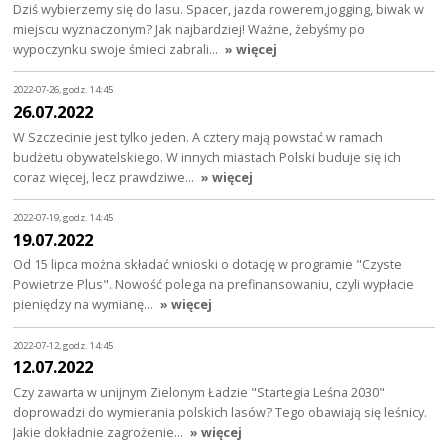
Dziś wybierzemy się do lasu. Spacer, jazda rowerem,jogging, biwak w
miejscu wyznaczonym? Jak najbardziej! Ważne, żebyśmy po
wypoczynku swoje śmieci zabrali…
» więcej
2022-07-26, godz. 14:45
26.07.2022
W Szczecinie jest tylko jeden. A cztery mają powstać w ramach
budżetu obywatelskiego. W innych miastach Polski buduje się ich
coraz więcej, lecz prawdziwe…
» więcej
2022-07-19, godz. 14:45
19.07.2022
Od 15 lipca można składać wnioski o dotację w programie "Czyste
Powietrze Plus". Nowość polega na prefinansowaniu, czyli wypłacie
pieniędzy na wymianę…
» więcej
2022-07-12, godz. 14:45
12.07.2022
Czy zawarta w unijnym Zielonym Ładzie "Startegia Leśna 2030"
doprowadzi do wymierania polskich lasów? Tego obawiają się leśnicy.
Jakie dokładnie zagrożenie…
» więcej