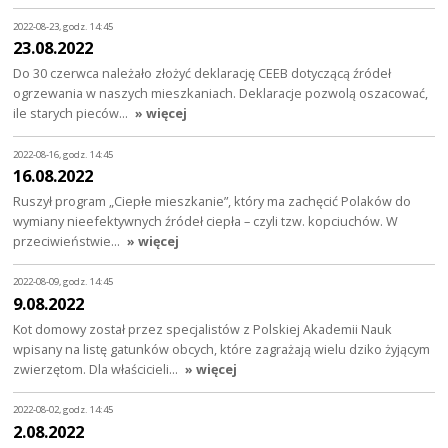
2022-08-23, godz. 14:45
23.08.2022
Do 30 czerwca należało złożyć deklarację CEEB dotyczącą źródeł
ogrzewania w naszych mieszkaniach. Deklaracje pozwolą oszacować,
ile starych pieców…
» więcej
2022-08-16, godz. 14:45
16.08.2022
Ruszył program „Ciepłe mieszkanie”, który ma zachęcić Polaków do
wymiany nieefektywnych źródeł ciepła – czyli tzw. kopciuchów. W
przeciwieństwie…
» więcej
2022-08-09, godz. 14:45
9.08.2022
Kot domowy został przez specjalistów z Polskiej Akademii Nauk
wpisany na listę gatunków obcych, które zagrażają wielu dziko żyjącym
zwierzętom. Dla właścicieli…
» więcej
2022-08-02, godz. 14:45
2.08.2022