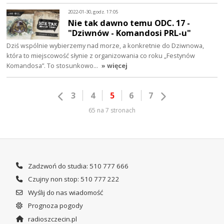
2022-01-30, godz. 17:05
Nie tak dawno temu ODC. 17 -
"Dziwnów - Komandosi PRL-u"
Dziś wspólnie wybierzemy nad morze, a konkretnie do Dziwnowa,
która to miejscowość słynie z organizowania co roku „Festynów
Komandosa”. To stosunkowo…
» więcej
3
4
5
6
7
65 na 7 stronach
Zadzwoń do studia: 510 777 666
Czujny non stop: 510 777 222
Wyślij do nas wiadomość
Prognoza pogody
radioszczecin.pl