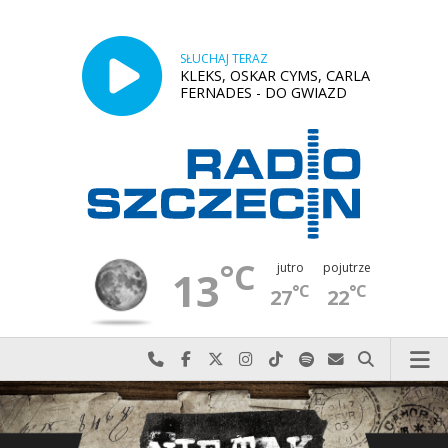
SŁUCHAJ TERAZ
KLEKS, OSKAR CYMS, CARLA
FERNADES - DO GWIAZD
°C
jutro
pojutrze
13
°C
°C
27
22
Najlepiej po prostu do nas zadzwoń
Odwiedź nas na Facebook-u
Odwiedź nas na X
Odwiedź nas na Instagram-ie
Odwiedź nas na TikTok-u
Szukaj nas na Spotify
Wyślij do nas w
Szukaj