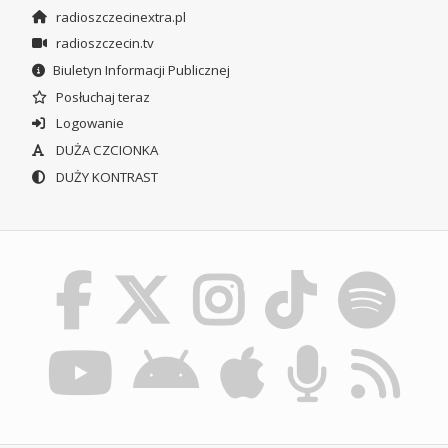
radioszczecinextra.pl
radioszczecin.tv
Biuletyn Informacji Publicznej
Posłuchaj teraz
Logowanie
DUŻA CZCIONKA
DUŻY KONTRAST