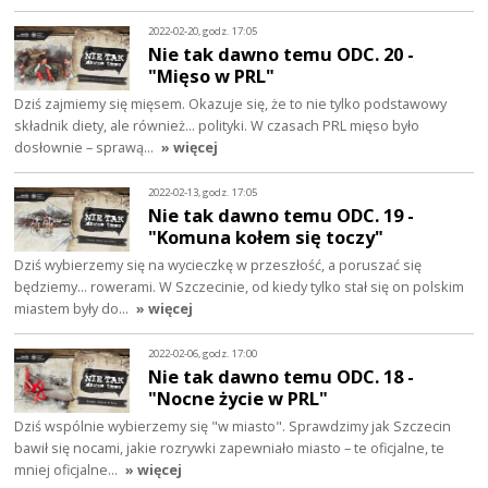
2022-02-20, godz. 17:05
Nie tak dawno temu ODC. 20 -
"Mięso w PRL"
Dziś zajmiemy się mięsem. Okazuje się, że to nie tylko podstawowy
składnik diety, ale również... polityki. W czasach PRL mięso było
dosłownie – sprawą…
» więcej
2022-02-13, godz. 17:05
Nie tak dawno temu ODC. 19 -
"Komuna kołem się toczy"
Dziś wybierzemy się na wycieczkę w przeszłość, a poruszać się
będziemy... rowerami. W Szczecinie, od kiedy tylko stał się on polskim
miastem były do…
» więcej
2022-02-06, godz. 17:00
Nie tak dawno temu ODC. 18 -
"Nocne życie w PRL"
Dziś wspólnie wybierzemy się "w miasto". Sprawdzimy jak Szczecin
bawił się nocami, jakie rozrywki zapewniało miasto – te oficjalne, te
mniej oficjalne…
» więcej