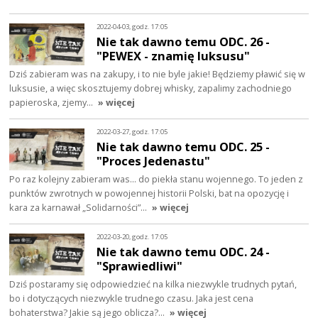
2022-04-03, godz. 17:05
Nie tak dawno temu ODC. 26 -
"PEWEX - znamię luksusu"
Dziś zabieram was na zakupy, i to nie byle jakie! Będziemy pławić się w
luksusie, a więc skosztujemy dobrej whisky, zapalimy zachodniego
papieroska, zjemy…
» więcej
2022-03-27, godz. 17:05
Nie tak dawno temu ODC. 25 -
"Proces Jedenastu"
Po raz kolejny zabieram was… do piekła stanu wojennego. To jeden z
punktów zwrotnych w powojennej historii Polski, bat na opozycję i
kara za karnawał „Solidarności”…
» więcej
2022-03-20, godz. 17:05
Nie tak dawno temu ODC. 24 -
"Sprawiedliwi"
Dziś postaramy się odpowiedzieć na kilka niezwykle trudnych pytań,
bo i dotyczących niezwykle trudnego czasu. Jaka jest cena
bohaterstwa? Jakie są jego oblicza?…
» więcej