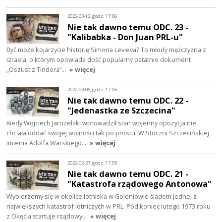
2022-03-13, godz. 17:06
Nie tak dawno temu ODC. 23 -
"Kalibabka - Don Juan PRL-u"
Być może kojarzycie historię Simona Levieva? To młody mężczyzna z
Izraela, o którym opowiada dość popularny ostatnio dokument
„Oszust z Tindera”…
» więcej
2022-03-06, godz. 17:05
Nie tak dawno temu ODC. 22 -
"Jedenastka ze Szczecina"
Kiedy Wojciech Jaruzelski wprowadził stan wojenny opozycja nie
chciała oddać swojej wolności tak po prostu. W Stoczni Szczecińskiej
imienia Adolfa Warskiego…
» więcej
2022-02-27, godz. 17:05
Nie tak dawno temu ODC. 21 -
"Katastrofa rządowego Antonowa"
Wybierzemy się w okolice lotniska w Goleniowie śladem jednej z
największych katastrof lotniczych w PRL. Pod koniec lutego 1973 roku
z Okęcia startuje rządowy…
» więcej