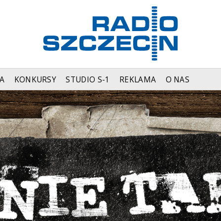
A
KONKURSY
STUDIO S-1
REKLAMA
O NAS