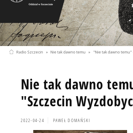
Radio Szczecin
»
Nie tak dawno temu
»
"Nie tak dawno temu" 
Nie tak dawno temu
"Szczecin Wyzdobyc
2022-04-24
PAWEŁ DOMAŃSKI