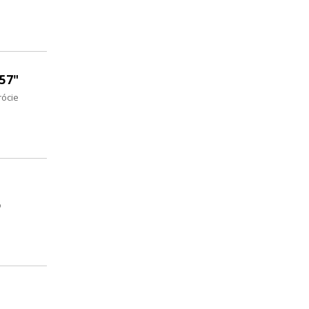
57"
rócie
o