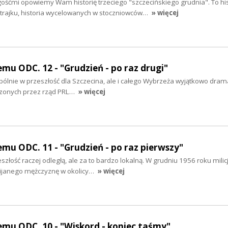
śćmi opowiemy Wam historię trzeciego "szczecińskiego grudnia". To his
strajku, historia wycelowanych w stoczniowców…
» więcej
mu ODC. 12 - "Grudzień - po raz drugi"
ólnie w przeszłość dla Szczecina, ale i całego Wybrzeża wyjątkowo dram
dzonych przez rząd PRL…
» więcej
mu ODC. 11 - "Grudzień - po raz pierwszy"
złość raczej odległą, ale za to bardzo lokalną. W grudniu 1956 roku milic
ijanego mężczyznę w okolicy…
» więcej
mu ODC. 10 - "Wiskord - koniec taśmy"