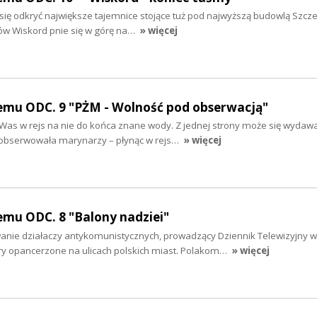
ę odkryć największe tajemnice stojące tuż pod najwyższą budowlą Szcze
w Wiskord pnie się w górę na…
» więcej
emu ODC. 9 "PŻM - Wolność pod obserwacją"
s w rejs na nie do końca znane wody. Z jednej strony może się wydaw
 obserwowała marynarzy – płynąc w rejs…
» więcej
emu ODC. 8 "Balony nadziei"
wanie działaczy antykomunistycznych, prowadzący Dziennik Telewizyjny w
y opancerzone na ulicach polskich miast. Polakom…
» więcej