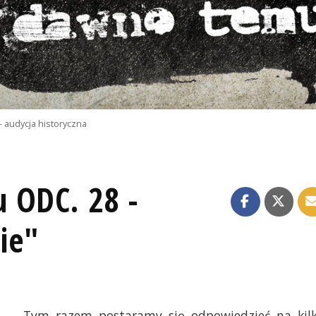
- audycja historyczna
 ODC. 28 -
ie"
Tym razem postaramy się odpowiedzieć na kil