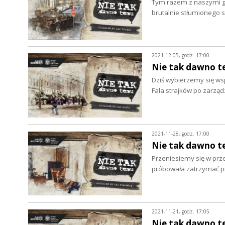
Tym razem z naszymi go
brutalnie stłumionego 
2021-12-05, godz. 17:00
Nie tak dawno te
Dziś wybierzemy się wsp
Fala strajków po zarzą
2021-11-28, godz. 17:00
Nie tak dawno te
Przeniesiemy się w przes
próbowała zatrzymać p
2021-11-21, godz. 17:05
Nie tak dawno te