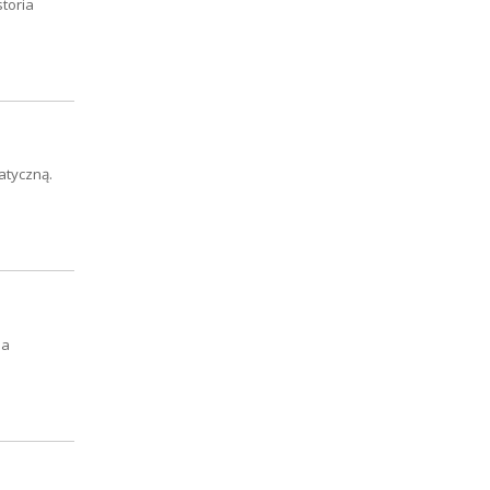
toria
atyczną.
ja