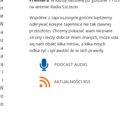
na antenie Radia Szczecin.
on
ie
Wspólnie z zaproszonymi gośćmi będziemy
 W
odkrywać kolejne tajemnice nie tak dawnej
przeszłości. Chcemy pokazać wam nieznane
ia
strony rzeczy dobrze Wam znanych, może uda
ku
się nam obalić kilka mitów, a kilka innych
ia
odkurzyć i sprawdzić ile w nich prawdy.
za
wą
PODCAST AUDIO
 i
 i
AKTUALNOŚCI RSS
 W
do
do