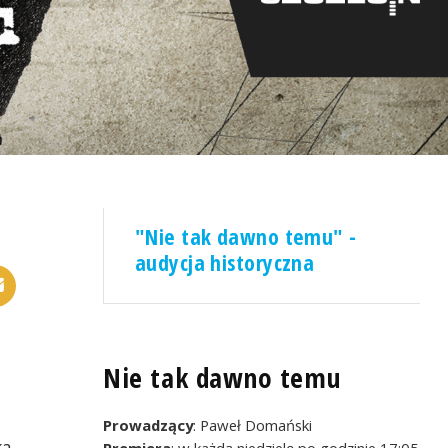
"Nie tak dawno temu" -
audycja historyczna
Nie tak dawno temu
Prowadzący
: Paweł Domański
ka
Premiera
: w każdą niedzielę po godzinie 17:05