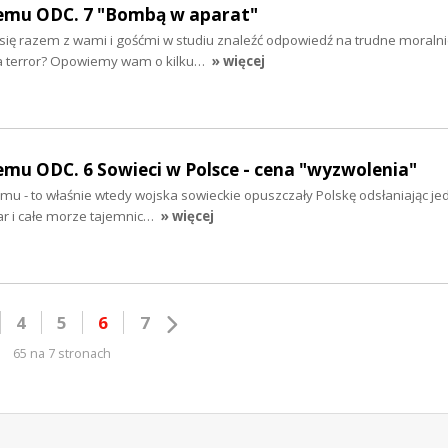
emu ODC. 7 "Bombą w aparat"
ę razem z wami i gośćmi w studiu znaleźć odpowiedź na trudne moralnie
ia terror? Opowiemy wam o kilku…
» więcej
mu ODC. 6 Sowieci w Polsce - cena "wyzwolenia"
mu - to właśnie wtedy wojska sowieckie opuszczały Polskę odsłaniając j
ar i całe morze tajemnic…
» więcej
4
5
6
7
65 na 7 stronach