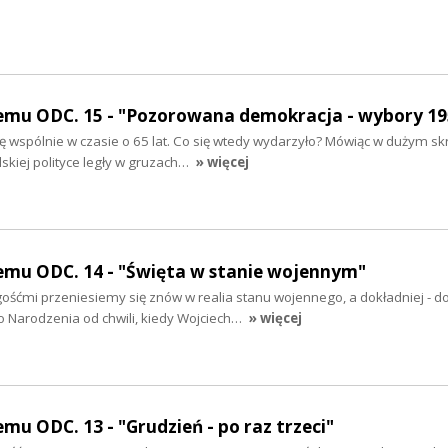
emu ODC. 15 - "Pozorowana demokracja - wybory 19
 wspólnie w czasie o 65 lat. Co się wtedy wydarzyło? Mówiąc w dużym sk
lskiej polityce legły w gruzach…
» więcej
emu ODC. 14 - "Święta w stanie wojennym"
śćmi przeniesiemy się znów w realia stanu wojennego, a dokładniej - d
o Narodzenia od chwili, kiedy Wojciech…
» więcej
mu ODC. 13 - "Grudzień - po raz trzeci"