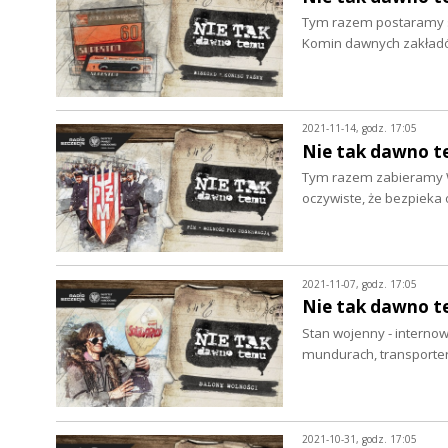
Tym razem postaramy si
Komin dawnych zakładó
2021-11-14, godz. 17:05
Nie tak dawno t
Tym razem zabieramy Wa
oczywiste, że bezpieka
2021-11-07, godz. 17:05
Nie tak dawno t
Stan wojenny - interno
mundurach, transporter
2021-10-31, godz. 17:05