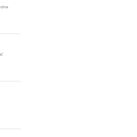
cina.
ać