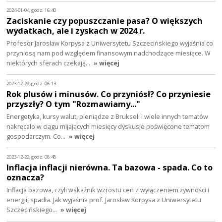
2024-01-04, godz. 16:40
Zaciskanie czy popuszczanie pasa? O większych
wydatkach, ale i zyskach w 2024 r.
Profesor Jarosław Korpysa z Uniwersytetu Szczecińskiego wyjaśnia co
przyniosą nam pod względem finansowym nadchodzące miesiące. W
niektórych sferach czekają…
» więcej
2023-12-29, godz. 06:13
Rok plusów i minusów. Co przyniósł? Co przyniesie
przyszły? O tym "Rozmawiamy..."
Energetyka, kursy walut, pieniądze z Brukseli i wiele innych tematów
nakręcało w ciągu mijających miesięcy dyskusje poświęcone tematom
gospodarczym. Co…
» więcej
2023-12-22, godz. 08:48
Inflacja inflacji nierówna. Ta bazowa - spada. Co to
oznacza?
Inflacja bazowa, czyli wskaźnik wzrostu cen z wyłączeniem żywności i
energii, spadła. Jak wyjaśnia prof. Jarosław Korpysa z Uniwersytetu
Szczecińskiego…
» więcej