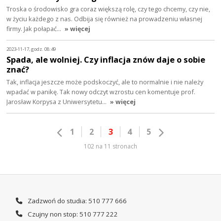
Troska o środowisko gra coraz większą rolę, czy tego chcemy, czy nie,
w życiu każdego z nas. Odbija się również na prowadzeniu własnej
firmy. Jak połapać…
» więcej
2023-11-17, godz. 08:49
Spada, ale wolniej. Czy inflacja znów daje o sobie
znać?
Tak, inflacja jeszcze może podskoczyć, ale to normalnie i nie należy
wpadać w panikę. Tak nowy odczyt wzrostu cen komentuje prof.
Jarosław Korpysa z Uniwersytetu…
» więcej
1
2
3
4
5
102 na 11 stronach
Zadzwoń do studia: 510 777 666
Czujny non stop: 510 777 222