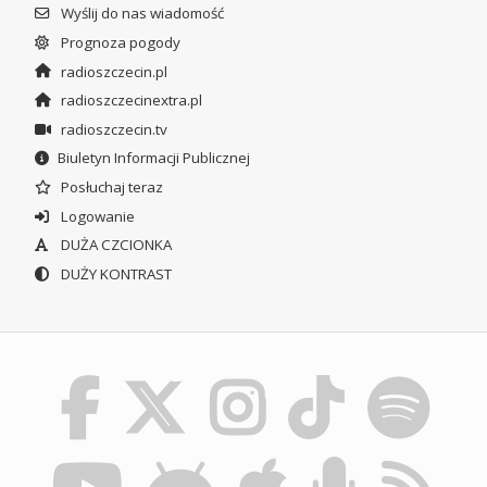
Wyślij do nas wiadomość
Prognoza pogody
radioszczecin.pl
radioszczecinextra.pl
radioszczecin.tv
Biuletyn Informacji Publicznej
Posłuchaj teraz
Logowanie
DUŻA CZCIONKA
DUŻY KONTRAST