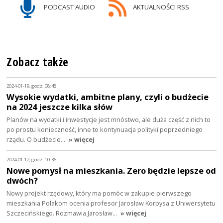
PODCAST AUDIO
AKTUALNOŚCI RSS
Zobacz także
2024-01-19, godz. 08:48
Wysokie wydatki, ambitne plany, czyli o budżecie
na 2024 jeszcze kilka słów
Planów na wydatki i inwestycje jest mnóstwo, ale duża część z nich to
po prostu konieczność, inne to kontynuacja polityki poprzedniego
rządu. O budżecie…
» więcej
2024-01-12, godz. 10:36
Nowe pomysł na mieszkania. Zero będzie lepsze od
dwóch?
Nowy projekt rządowy, który ma pomóc w zakupie pierwszego
mieszkania Polakom ocenia profesor Jarosław Korpysa z Uniwersytetu
Szczecińskiego. Rozmawia Jarosław…
» więcej