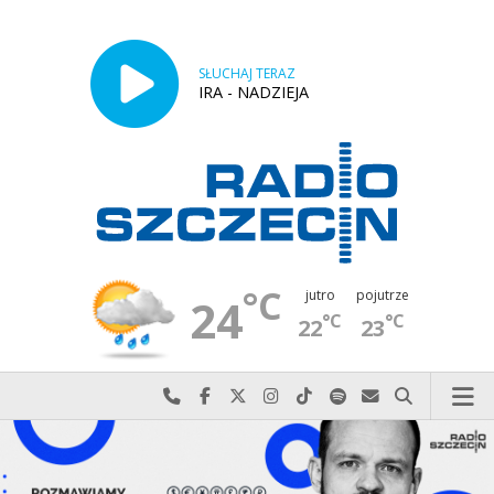
SŁUCHAJ TERAZ
IRA - NADZIEJA
°C
jutro
pojutrze
24
°C
°C
22
23
Najlepiej po prostu do nas zadzwoń
Odwiedź nas na Facebook-u
Odwiedź nas na X
Odwiedź nas na Instagram-ie
Odwiedź nas na TikTok-u
Szukaj nas na Spotify
Wyślij do nas w
Szukaj