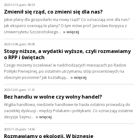
2023-12-15, godz. 08:03
Zmienił się rząd, co zmieni się dla nas?
Jakie plany dla gospodarki ma nowy rząd? Co oznaczają one dla nas?
Jak eksperci oceniają te plany? O tym mówi prof. Jarosław Korpysa z
Uniwersytetu Szczecińskiego…
» więcej
2023-12-08, godz. 09:09
Stopy niższe, a wydatki wyższe, czyli rozmawiamy
o RPP i świętach
Czego możemy oczekiwać w nadchodzących miesiącach po Radzie
Polityki Pieniężnej, po ostatnim utrzymaniu stóp procentowych na
obecnym poziomie? Jak kształtują…
» więcej
2023-12-01, godz. 11:31
Bez handlu w wolne czy wolny handel?
Wigilia handlowa, niedziele handlowe-te hasła ostatnio prowadzą do
zaciekłej dyskusji - między Polakami i politykami. Co oznaczają ostatnie
decyzje Sejmu…
» więcej
2023-11-23, godz. 14:56
Rozmawiamy o ekologii. W biznesie