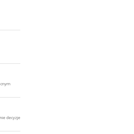
becnym
tnie decyzje