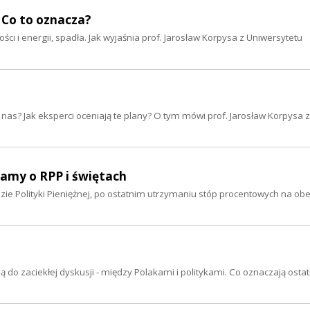
. Co to oznacza?
ci i energii, spadła. Jak wyjaśnia prof. Jarosław Korpysa z Uniwersytetu
nas? Jak eksperci oceniają te plany? O tym mówi prof. Jarosław Korpysa z
iamy o RPP i świętach
 Polityki Pieniężnej, po ostatnim utrzymaniu stóp procentowych na o
 do zaciekłej dyskusji - między Polakami i politykami. Co oznaczają osta