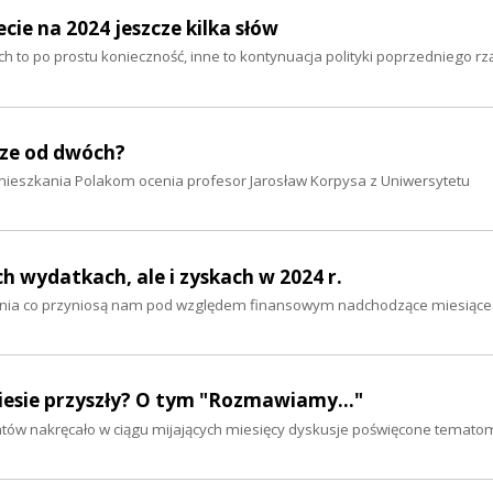
cie na 2024 jeszcze kilka słów
ich to po prostu konieczność, inne to kontynuacja polityki poprzedniego rz
sze od dwóch?
ieszkania Polakom ocenia profesor Jarosław Korpysa z Uniwersytetu
h wydatkach, ale i zyskach w 2024 r.
aśnia co przyniosą nam pod względem finansowym nadchodzące miesiące
niesie przyszły? O tym "Rozmawiamy..."
ematów nakręcało w ciągu mijających miesięcy dyskusje poświęcone temato