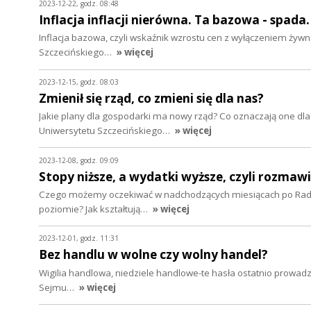
2023-12-22, godz. 08:48
Inflacja inflacji nierówna. Ta bazowa - spada
Inflacja bazowa, czyli wskaźnik wzrostu cen z wyłączeniem żywnoś
Szczecińskiego…
» więcej
2023-12-15, godz. 08:03
Zmienił się rząd, co zmieni się dla nas?
Jakie plany dla gospodarki ma nowy rząd? Co oznaczają one dla 
Uniwersytetu Szczecińskiego…
» więcej
2023-12-08, godz. 09:09
Stopy niższe, a wydatki wyższe, czyli rozmaw
Czego możemy oczekiwać w nadchodzących miesiącach po Radzie
poziomie? Jak kształtują…
» więcej
2023-12-01, godz. 11:31
Bez handlu w wolne czy wolny handel?
Wigilia handlowa, niedziele handlowe-te hasła ostatnio prowadzą
Sejmu…
» więcej