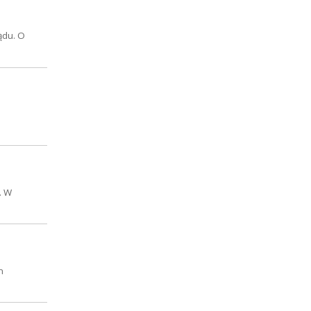
ądu. O
. W
m