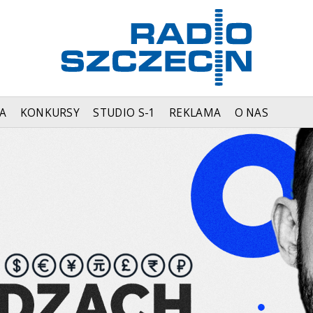
A
KONKURSY
STUDIO S-1
REKLAMA
O NAS