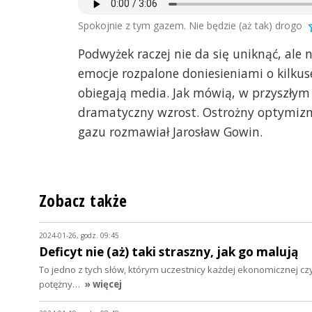
Spokojnie z tym gazem. Nie będzie (aż tak) drogo
Podwyżek raczej nie da się uniknąć, ale
emocje rozpalone doniesieniami o kilku
obiegają media. Jak mówią, w przyszłym 
dramatyczny wzrost. Ostrożny optymizm
gazu rozmawiał Jarosław Gowin.
Zobacz także
2024-01-26, godz. 09:45
Deficyt nie (aż) taki straszny, jak go malują
To jedno z tych słów, którym uczestnicy każdej ekonomicznej czy 
potężny…
» więcej