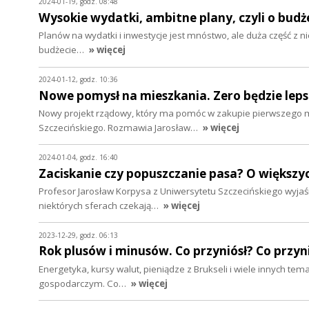
2024-01-19, godz. 08:48
Wysokie wydatki, ambitne plany, czyli o budże
Planów na wydatki i inwestycje jest mnóstwo, ale duża część z n
budżecie…
» więcej
2024-01-12, godz. 10:36
Nowe pomysł na mieszkania. Zero będzie lep
Nowy projekt rządowy, który ma pomóc w zakupie pierwszego m
Szczecińskiego. Rozmawia Jarosław…
» więcej
2024-01-04, godz. 16:40
Zaciskanie czy popuszczanie pasa? O większyc
Profesor Jarosław Korpysa z Uniwersytetu Szczecińskiego wyj
niektórych sferach czekają…
» więcej
2023-12-29, godz. 06:13
Rok plusów i minusów. Co przyniósł? Co przy
Energetyka, kursy walut, pieniądze z Brukseli i wiele innych t
gospodarczym. Co…
» więcej