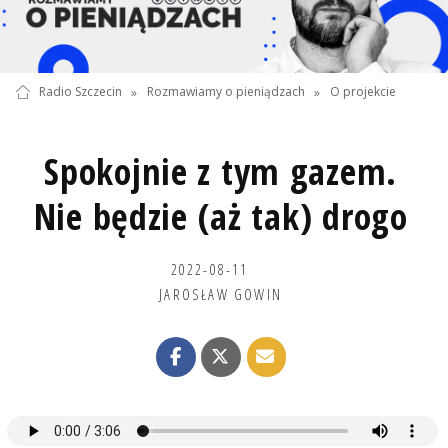
Radio Szczecin
»
Rozmawiamy o pieniądzach
»
O projekcie
Spokojnie z tym gazem.
Nie będzie (aż tak) drogo
2022-08-11
JAROSŁAW GOWIN