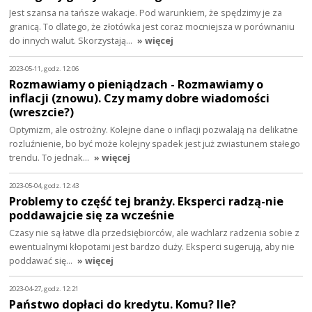
Jest szansa na tańsze wakacje. Pod warunkiem, że spędzimy je za
granicą. To dlatego, że złotówka jest coraz mocniejsza w porównaniu
do innych walut. Skorzystają…
» więcej
2023-05-11, godz. 12:06
Rozmawiamy o pieniądzach - Rozmawiamy o
inflacji (znowu). Czy mamy dobre wiadomości
(wreszcie?)
Optymizm, ale ostrożny. Kolejne dane o inflacji pozwalają na delikatne
rozluźnienie, bo być może kolejny spadek jest już zwiastunem stałego
trendu. To jednak…
» więcej
2023-05-04, godz. 12:43
Problemy to część tej branży. Eksperci radzą-nie
poddawajcie się za wcześnie
Czasy nie są łatwe dla przedsiębiorców, ale wachlarz radzenia sobie z
ewentualnymi kłopotami jest bardzo duży. Eksperci sugerują, aby nie
poddawać się…
» więcej
2023-04-27, godz. 12:21
Państwo dopłaci do kredytu. Komu? Ile?