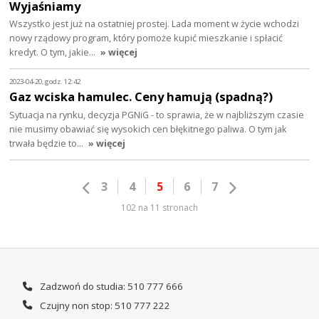
Wyjaśniamy
Wszystko jest już na ostatniej prostej. Lada moment w życie wchodzi
nowy rządowy program, który pomoże kupić mieszkanie i spłacić
kredyt. O tym, jakie…
» więcej
2023-04-20, godz. 12:42
Gaz wciska hamulec. Ceny hamują (spadną?)
Sytuacja na rynku, decyzja PGNiG - to sprawia, że w najbliższym czasie
nie musimy obawiać się wysokich cen błękitnego paliwa. O tym jak
trwała będzie to…
» więcej
3
4
5
6
7
102 na 11 stronach
Zadzwoń do studia: 510 777 666
Czujny non stop: 510 777 222