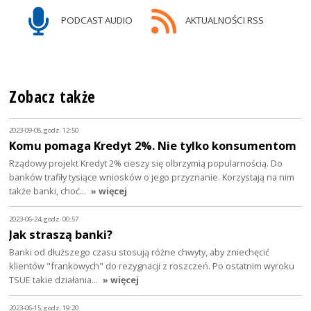
PODCAST AUDIO
AKTUALNOŚCI RSS
Zobacz także
2023-09-08, godz. 12:50
Komu pomaga Kredyt 2%. Nie tylko konsumentom
Rządowy projekt Kredyt 2% cieszy się olbrzymią popularnością. Do
banków trafiły tysiące wniosków o jego przyznanie. Korzystają na nim
także banki, choć…
» więcej
2023-06-24, godz. 00:57
Jak straszą banki?
Banki od dłuższego czasu stosują różne chwyty, aby zniechęcić
klientów "frankowych" do rezygnacji z roszczeń. Po ostatnim wyroku
TSUE takie działania…
» więcej
2023-06-15, godz. 19:20