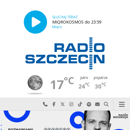
SŁUCHAJ TERAZ
MIQROKOSMOS do 23:59
Miqro
°C
jutro
pojutrze
17
°C
°C
24
30
Najlepiej po prostu do nas zadzwoń
Odwiedź nas na Facebook-u
Odwiedź nas na X
Odwiedź nas na Instagram-ie
Odwiedź nas na TikTok-u
Szukaj nas na Spotify
Wyślij do nas w
Szukaj