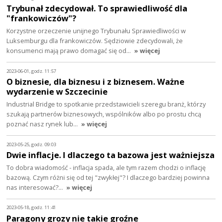
Trybunał zdecydował. To sprawiedliwość dla
"frankowiczów"?
Korzystne orzeczenie unijnego Trybunału Sprawiedliwości w
Luksemburgu dla frankowiczów. Sędziowie zdecydowali, że
konsumenci mają prawo domagać się od…
» więcej
2023-06-01, godz. 11:57
O biznesie, dla biznesu i z biznesem. Ważne
wydarzenie w Szczecinie
Industrial Bridge to spotkanie przedstawicieli szeregu branż, którzy
szukają partnerów biznesowych, wspólników albo po prostu chcą
poznać nasz rynek lub…
» więcej
2023-05-25, godz. 09:03
Dwie inflacje. I dlaczego ta bazowa jest ważniejsza
To dobra wiadomość - inflacja spada, ale tym razem chodzi o inflację
bazową. Czym różni się od tej "zwykłej"? I dlaczego bardziej powinna
nas interesować?…
» więcej
2023-05-18, godz. 11:41
Paragony grozy nie takie groźne