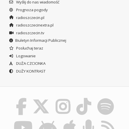
Wyślij do nas wiadomość
Prognoza pogody
radioszczecin.pl
radioszczecinextra.pl
radioszczecin.tv
Biuletyn Informacji Publicznej
Posłuchaj teraz
Logowanie
DUŻA CZCIONKA
DUŻY KONTRAST