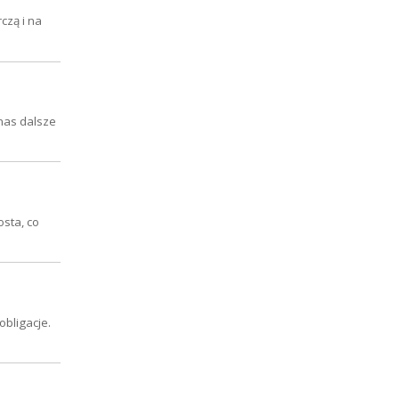
czą i na
 nas dalsze
osta, co
obligacje.