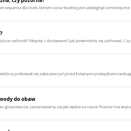
zna, czy pozorna?
t wsparcia dla osób, którym coraz trudniej jest udźwignąć comiesięczne r
ę?
Wyższe rachunki? Kłopoty z dostawami? Jak powinniśmy się zachować. Czy
Niektórzy próbowali się zabezpieczyć przed kolejnymi podwyżkami tankuj
powody do obaw
ztwo gospodarcze zastanawiamy się jaki wpływ na nasze finanse ma wojn