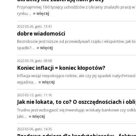
Przynajmniej 160 tysięcy uchodźców z Ukrainy znalazło pracę w P
rynku…
» więcej
2022-05-26, godz. 13:41
dobre wiadomości
Bezrobocie jest niższe od przewidywań rządu i ekspertów. Jak t
spadki?…
» więcej
2022-05-19, godz. 08:08
Koniec inflacji = koniec kłopotów?
Inflacja wciąż niepokojąco rośnie, ale czy jej spadek natychmia
wyjaśnia…
» więcej
2022-05-12, godz. 11:16
Jak nie lokata, to co? O oszczędnościach i obl
Trudno jest wzbogacić się inwestując w lokaty bankowe czy odkł
Jaki…
» więcej
2022-05-06, godz. 14:35