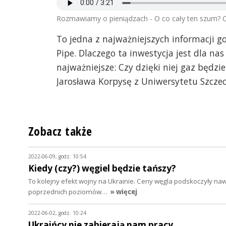
Rozmawiamy o pieniądzach - O co cały ten szum? Czy
To jedna z najważniejszych informacji g
Pipe. Dlaczego ta inwestycja jest dla nas 
najważniejsze: Czy dzięki niej gaz będzi
Jarosława Korpysę z Uniwersytetu Szczec
Zobacz także
2022-06-09, godz. 10:54
Kiedy (czy?) węgiel będzie tańszy?
To kolejny efekt wojny na Ukrainie. Ceny węgla podskoczyły nawe
poprzednich poziomów…
» więcej
2022-06-02, godz. 10:24
Ukraińcy nie zabierają nam pracy