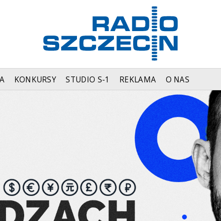
A
KONKURSY
STUDIO S-1
REKLAMA
O NAS