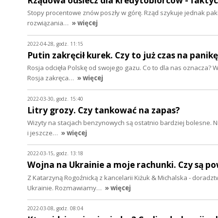
Rządowa odsiecz dla kredytobiorców - faktyc
Stopy procentowe znów poszły w górę. Rząd szykuje jednak pakie
rozwiązania…
» więcej
2022-04-28, godz. 11:15
Putin zakręcił kurek. Czy to już czas na panik
Rosja odcięła Polskę od swojego gazu. Co to dla nas oznacza? 
Rosja zakręca…
» więcej
2022-03-30, godz. 15:40
Litry grozy. Czy tankować na zapas?
Wizyty na stacjach benzynowych są ostatnio bardziej bolesne. 
i jeszcze…
» więcej
2022-03-15, godz. 13:18
Wojna na Ukrainie a moje rachunki. Czy są 
Z Katarzyną Rogoźnicką z kancelarii Kiżuk & Michalska - dorad
Ukrainie. Rozmawiamy…
» więcej
2022-03-08, godz. 08:04