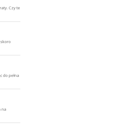
aty. Czy te
 skoro
ąc do pełna
a na