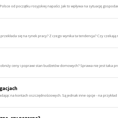
olsce od początku rosyjskiej napaści. Jak to wpływa na sytuację gospodar
o przekłada się na rynek pracy? Z czego wynika ta tendencja? Czy czekają
st obniży ceny i poprawi stan budżetów domowych? Sprawa nie jest taka pr
igacjach
adając na kontach oszczędnościowych. Są jednak inne opcje - na przykład 