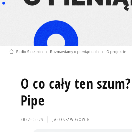
Radio Szczecin
»
Rozmawiamy o pieniądzach
»
O projekcie
O co cały ten szum? 
Pipe
2022-09-29
JAROSŁAW GOWIN