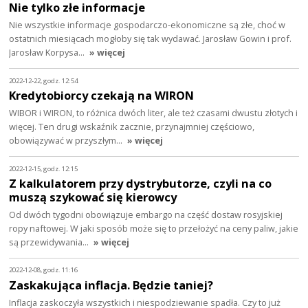
Nie tylko złe informacje
Nie wszystkie informacje gospodarczo-ekonomiczne są złe, choć w
ostatnich miesiącach mogłoby się tak wydawać. Jarosław Gowin i prof.
Jarosław Korpysa…
» więcej
2022-12-22, godz. 12:54
Kredytobiorcy czekają na WIRON
WIBOR i WIRON, to różnica dwóch liter, ale też czasami dwustu złotych i
więcej. Ten drugi wskaźnik zacznie, przynajmniej częściowo,
obowiązywać w przyszłym…
» więcej
2022-12-15, godz. 12:15
Z kalkulatorem przy dystrybutorze, czyli na co
muszą szykować się kierowcy
Od dwóch tygodni obowiązuje embargo na część dostaw rosyjskiej
ropy naftowej. W jaki sposób może się to przełożyć na ceny paliw, jakie
są przewidywania…
» więcej
2022-12-08, godz. 11:16
Zaskakująca inflacja. Będzie taniej?
Inflacja zaskoczyła wszystkich i niespodziewanie spadła. Czy to już