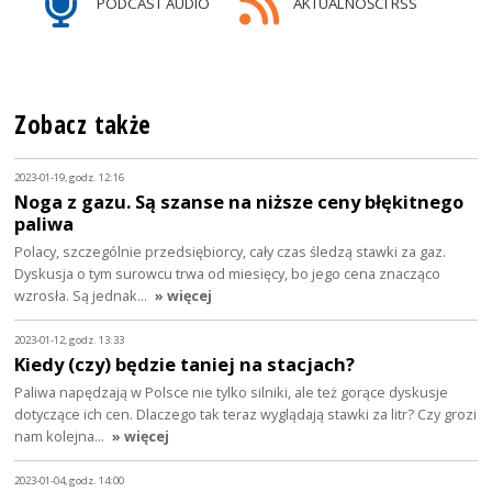
PODCAST AUDIO
AKTUALNOŚCI RSS
Zobacz także
2023-01-19, godz. 12:16
Noga z gazu. Są szanse na niższe ceny błękitnego
paliwa
Polacy, szczególnie przedsiębiorcy, cały czas śledzą stawki za gaz.
Dyskusja o tym surowcu trwa od miesięcy, bo jego cena znacząco
wzrosła. Są jednak…
» więcej
2023-01-12, godz. 13:33
Kiedy (czy) będzie taniej na stacjach?
Paliwa napędzają w Polsce nie tylko silniki, ale też gorące dyskusje
dotyczące ich cen. Dlaczego tak teraz wyglądają stawki za litr? Czy grozi
nam kolejna…
» więcej
2023-01-04, godz. 14:00