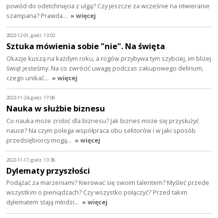
powód do odetchnięcia z ulgą? Czy jeszcze za wcześnie na otwieranie
szampana? Prawda…
» więcej
2022-12-01, godz. 13:02
Sztuka mówienia sobie "nie". Na święta
Okazje kuszą na każdym roku, a rogów przybywa tym szybciej, im bliżej
świąt jesteśmy. Na co zwrócić uwagę podczas zakupowego delirium,
czego unikać…
» więcej
2022-11-24, godz. 17:06
Nauka w służbie biznesu
Co nauka może zrobić dla biznesu? Jak biznes może się przysłużyć
nauce? Na czym polega współpraca obu sektorów i w jaki sposób
przedsiębiorcy mogą…
» więcej
2022-11-17, godz. 13:38
Dylematy przyszłości
Podążać za marzeniami? Kierować się swoim talentem? Myśleć przede
wszystkim o pieniądzach? Czy wszystko połączyć? Przed takim
dylematem stają młodzi…
» więcej