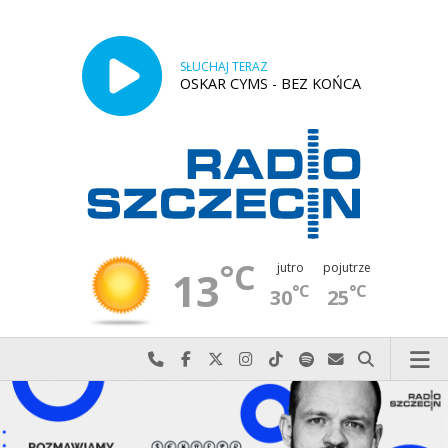
SŁUCHAJ TERAZ
OSKAR CYMS - BEZ KOŃCA
°C
jutro
pojutrze
13
°C
°C
30
25
Najlepiej po prostu do nas zadzwoń
Odwiedź nas na Facebook-u
Odwiedź nas na X
Odwiedź nas na Instagram-ie
Odwiedź nas na TikTok-u
Szukaj nas na Spotify
Wyślij do nas w
Szukaj