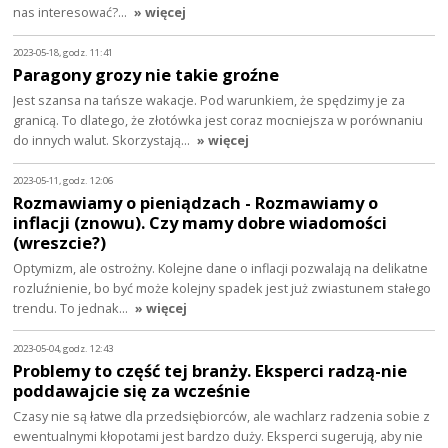
nas interesować?…
» więcej
2023-05-18, godz. 11:41
Paragony grozy nie takie groźne
Jest szansa na tańsze wakacje. Pod warunkiem, że spędzimy je za
granicą. To dlatego, że złotówka jest coraz mocniejsza w porównaniu
do innych walut. Skorzystają…
» więcej
2023-05-11, godz. 12:06
Rozmawiamy o pieniądzach - Rozmawiamy o
inflacji (znowu). Czy mamy dobre wiadomości
(wreszcie?)
Optymizm, ale ostrożny. Kolejne dane o inflacji pozwalają na delikatne
rozluźnienie, bo być może kolejny spadek jest już zwiastunem stałego
trendu. To jednak…
» więcej
2023-05-04, godz. 12:43
Problemy to część tej branży. Eksperci radzą-nie
poddawajcie się za wcześnie
Czasy nie są łatwe dla przedsiębiorców, ale wachlarz radzenia sobie z
ewentualnymi kłopotami jest bardzo duży. Eksperci sugerują, aby nie