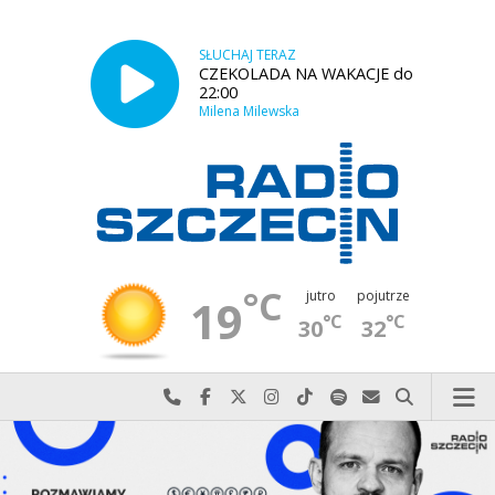
SŁUCHAJ TERAZ
CZEKOLADA NA WAKACJE do
22:00
Milena Milewska
°C
jutro
pojutrze
19
°C
°C
30
32
Najlepiej po prostu do nas zadzwoń
Odwiedź nas na Facebook-u
Odwiedź nas na X
Odwiedź nas na Instagram-ie
Odwiedź nas na TikTok-u
Szukaj nas na Spotify
Wyślij do nas w
Szukaj