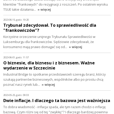
klientów "frankowych" do rezygnacji z roszczeń. Po ostatnim wyroku
TSUE takie działania…
» więcej
2023-06-15, godz. 19:20
Trybunał zdecydował. To sprawiedliwość dla
"frankowiczów"?
Korzystne orzeczenie unijnego Trybunału Sprawiedliwości w
Luksemburgu dla frankowiczów. Sędziowie zdecydowali, że
konsumenci mają prawo domagać się od…
» więcej
2023-06-01, godz. 11:57
O biznesie, dla biznesu i z biznesem. Ważne
wydarzenie w Szczecinie
Industrial Bridge to spotkanie przedstawicieli szeregu branż, którzy
szukają partnerów biznesowych, wspólników albo po prostu chcą
poznać nasz rynek lub…
» więcej
2023-05-25, godz. 09:03
Dwie inflacje. I dlaczego ta bazowa jest ważniejsza
To dobra wiadomość - inflacja spada, ale tym razem chodzi o inflację
bazową. Czym różni się od tej "zwykłej"? I dlaczego bardziej powinna