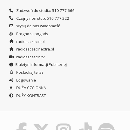
Zadzwoń do studia: 510 777 666
Czujny non stop: 510 777 222
Wyślij do nas wiadomość
Prognoza pogody
radioszczecin.pl
radioszczecinextra.pl
radioszczecin.tv
Biuletyn Informacji Publicznej
Posłuchaj teraz
Logowanie
DUŻA CZCIONKA
DUŻY KONTRAST