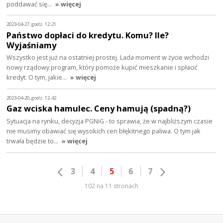
poddawać się…
» więcej
2023-04-27, godz. 12:21
Państwo dopłaci do kredytu. Komu? Ile?
Wyjaśniamy
Wszystko jest już na ostatniej prostej. Lada moment w życie wchodzi
nowy rządowy program, który pomoże kupić mieszkanie i spłacić
kredyt. O tym, jakie…
» więcej
2023-04-20, godz. 12:42
Gaz wciska hamulec. Ceny hamują (spadną?)
Sytuacja na rynku, decyzja PGNiG - to sprawia, że w najbliższym czasie
nie musimy obawiać się wysokich cen błękitnego paliwa. O tym jak
trwała będzie to…
» więcej
3
4
5
6
7
102 na 11 stronach