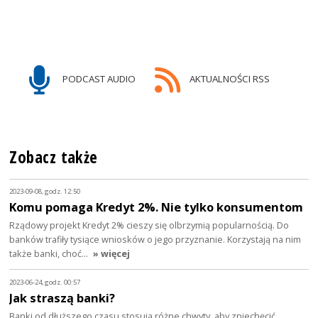
PODCAST AUDIO
AKTUALNOŚCI RSS
Zobacz także
2023-09-08, godz. 12:50
Komu pomaga Kredyt 2%. Nie tylko konsumentom
Rządowy projekt Kredyt 2% cieszy się olbrzymią popularnością. Do
banków trafiły tysiące wniosków o jego przyznanie. Korzystają na nim
także banki, choć…
» więcej
2023-06-24, godz. 00:57
Jak straszą banki?
Banki od dłuższego czasu stosują różne chwyty, aby zniechęcić