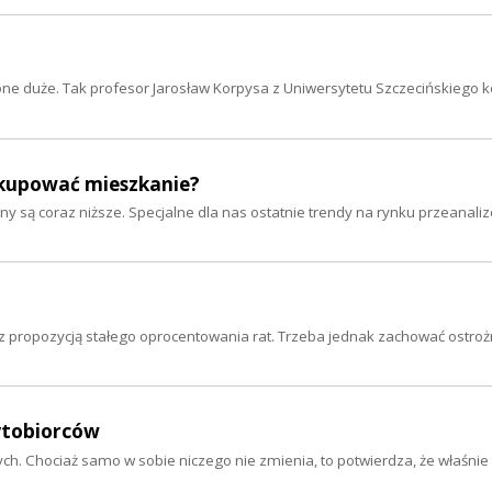
ą one duże. Tak profesor Jarosław Korpysa z Uniwersytetu Szczecińskiego
uż kupować mieszkanie?
 są coraz niższe. Specjalne dla nas ostatnie trendy na rynku przeanali
propozycją stałego oprocentowania rat. Trzeba jednak zachować ostroż
ytobiorców
h. Chociaż samo w sobie niczego nie zmienia, to potwierdza, że właśnie 