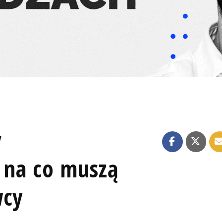
y
i na co muszą
wcy