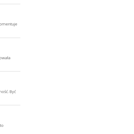
 komentuje
zowała
ność. Być
to