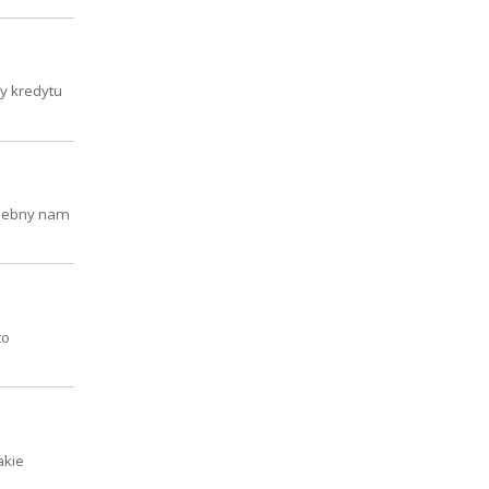
y kredytu
trzebny nam
to
akie