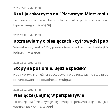
2023-02-23, godz. 11:34
Kto i jak skorzysta na "Pierwszym Mieszkaniu
To szansa na pierwsze lokum dla młodych i tych trochę starszy
hipotecznego…
» więcej
2023-02-16, godz. 13:22
Rozmawiamy o pieniądzach - cyfrowych i pa
Wirtualne czy realne? Czy powinniśmy iść w kierunku likwidacji 
jednak…
» więcej
2023-02-09, godz. 09:52
Stopy na poziomie. Będzie spadek?
Rada Polityki Pieniężnej zdecydowała o pozostawieniu stóp pro
przygotowania do powolnej…
» więcej
2023-02-02, godz. 11:48
Pieniądze (unijne) w perspektywie
To okazja dla firm. Szykuje się nowa perspektywa unijna, dzięk
warunki należy…
» więcej