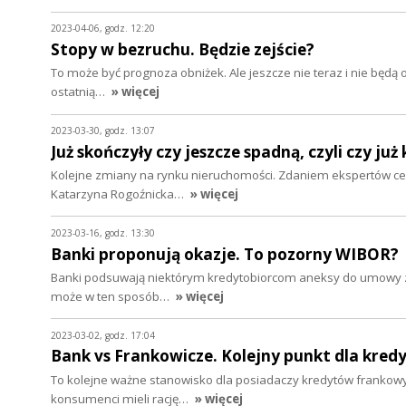
2023-04-06, godz. 12:20
Stopy w bezruchu. Będzie zejście?
To może być prognoza obniżek. Ale jeszcze nie teraz i nie będ
ostatnią…
» więcej
2023-03-30, godz. 13:07
Już skończyły czy jeszcze spadną, czyli czy j
Kolejne zmiany na rynku nieruchomości. Zdaniem ekspertów ceny
Katarzyna Rogoźnicka…
» więcej
2023-03-16, godz. 13:30
Banki proponują okazje. To pozorny WIBOR?
Banki podsuwają niektórym kredytobiorcom aneksy do umowy z 
może w ten sposób…
» więcej
2023-03-02, godz. 17:04
Bank vs Frankowicze. Kolejny punkt dla kred
To kolejne ważne stanowisko dla posiadaczy kredytów frankowyc
konsumenci mieli rację…
» więcej