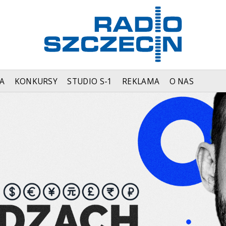
A
KONKURSY
STUDIO S-1
REKLAMA
O NAS