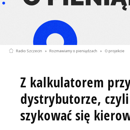
Radio Szczecin
»
Rozmawiamy o pieniądzach
»
O projekcie
Z kalkulatorem prz
dystrybutorze, czyl
szykować się kiero