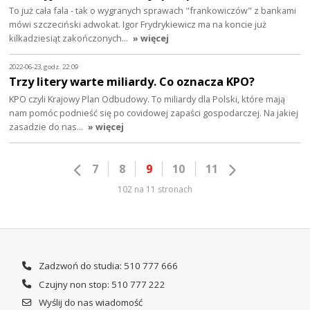
To już cała fala - tak o wygranych sprawach "frankowiczów" z bankami
mówi szczeciński adwokat. Igor Frydrykiewicz ma na koncie już
kilkadziesiąt zakończonych…
» więcej
2022-06-23, godz. 22:09
Trzy litery warte miliardy. Co oznacza KPO?
KPO czyli Krajowy Plan Odbudowy. To miliardy dla Polski, które mają
nam pomóc podnieść się po covidowej zapaści gospodarczej. Na jakiej
zasadzie do nas…
» więcej
7
8
9
10
11
102 na 11 stronach
Zadzwoń do studia: 510 777 666
Czujny non stop: 510 777 222
Wyślij do nas wiadomość