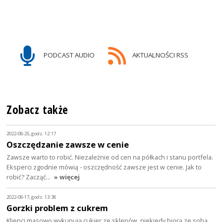
PODCAST AUDIO
AKTUALNOŚCI RSS
Zobacz także
2022-08-25, godz. 12:17
Oszczędzanie zawsze w cenie
Zawsze warto to robić. Niezależnie od cen na półkach i stanu portfela.
Eksperci zgodnie mówią - oszczędność zawsze jest w cenie. Jak to
robić? Zacząć…
» więcej
2022-08-17, godz. 13:38
Gorzki problem z cukrem
Klienci masowo wykupują cukier ze sklepów, niekiedy biorą ze sobą