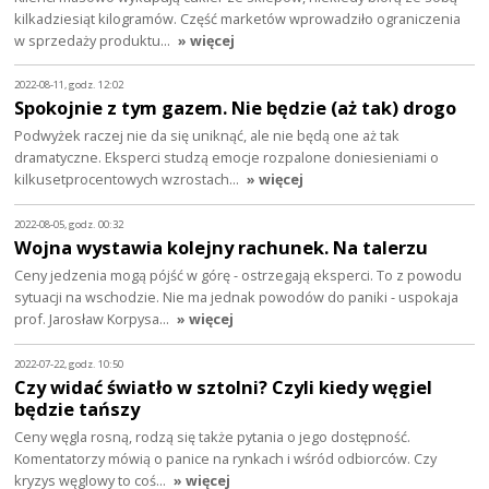
kilkadziesiąt kilogramów. Część marketów wprowadziło ograniczenia
w sprzedaży produktu…
» więcej
2022-08-11, godz. 12:02
Spokojnie z tym gazem. Nie będzie (aż tak) drogo
Podwyżek raczej nie da się uniknąć, ale nie będą one aż tak
dramatyczne. Eksperci studzą emocje rozpalone doniesieniami o
kilkusetprocentowych wzrostach…
» więcej
2022-08-05, godz. 00:32
Wojna wystawia kolejny rachunek. Na talerzu
Ceny jedzenia mogą pójść w górę - ostrzegają eksperci. To z powodu
sytuacji na wschodzie. Nie ma jednak powodów do paniki - uspokaja
prof. Jarosław Korpysa…
» więcej
2022-07-22, godz. 10:50
Czy widać światło w sztolni? Czyli kiedy węgiel
będzie tańszy
Ceny węgla rosną, rodzą się także pytania o jego dostępność.
Komentatorzy mówią o panice na rynkach i wśród odbiorców. Czy
kryzys węglowy to coś…
» więcej