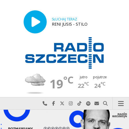
SŁUCHAJ TERAZ
RENI JUSIS - STILO
°C
jutro
pojutrze
19
°C
°C
22
24
Najlepiej po prostu do nas zadzwoń
Odwiedź nas na Facebook-u
Odwiedź nas na X
Odwiedź nas na Instagram-ie
Odwiedź nas na TikTok-u
Szukaj nas na Spotify
Wyślij do nas w
Szukaj