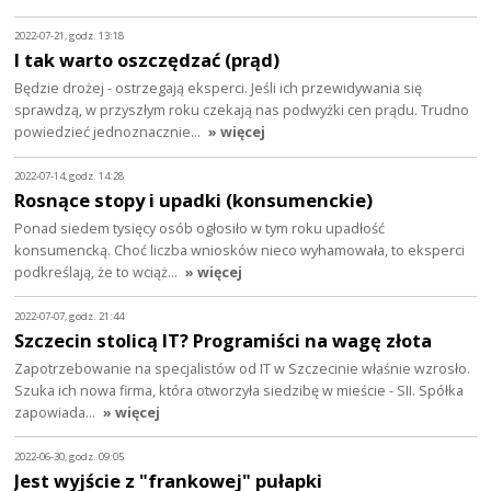
2022-07-21, godz. 13:18
I tak warto oszczędzać (prąd)
Będzie drożej - ostrzegają eksperci. Jeśli ich przewidywania się
sprawdzą, w przyszłym roku czekają nas podwyżki cen prądu. Trudno
powiedzieć jednoznacznie…
» więcej
2022-07-14, godz. 14:28
Rosnące stopy i upadki (konsumenckie)
Ponad siedem tysięcy osób ogłosiło w tym roku upadłość
konsumencką. Choć liczba wniosków nieco wyhamowała, to eksperci
podkreślają, że to wciąż…
» więcej
2022-07-07, godz. 21:44
Szczecin stolicą IT? Programiści na wagę złota
Zapotrzebowanie na specjalistów od IT w Szczecinie właśnie wzrosło.
Szuka ich nowa firma, która otworzyła siedzibę w mieście - SII. Spółka
zapowiada…
» więcej
2022-06-30, godz. 09:05
Jest wyjście z "frankowej" pułapki