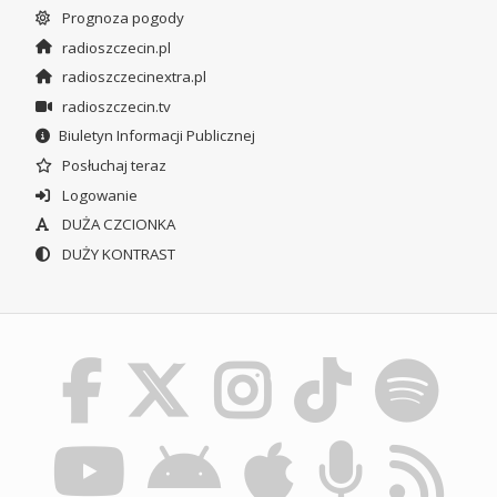
Prognoza pogody
radioszczecin.pl
radioszczecinextra.pl
radioszczecin.tv
Biuletyn Informacji Publicznej
Posłuchaj teraz
Logowanie
DUŻA CZCIONKA
DUŻY KONTRAST