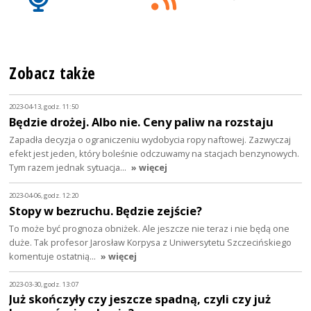
Zobacz także
2023-04-13, godz. 11:50
Będzie drożej. Albo nie. Ceny paliw na rozstaju
Zapadła decyzja o ograniczeniu wydobycia ropy naftowej. Zazwyczaj
efekt jest jeden, który boleśnie odczuwamy na stacjach benzynowych.
Tym razem jednak sytuacja…
» więcej
2023-04-06, godz. 12:20
Stopy w bezruchu. Będzie zejście?
To może być prognoza obniżek. Ale jeszcze nie teraz i nie będą one
duże. Tak profesor Jarosław Korpysa z Uniwersytetu Szczecińskiego
komentuje ostatnią…
» więcej
2023-03-30, godz. 13:07
Już skończyły czy jeszcze spadną, czyli czy już