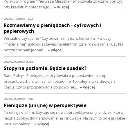
Polaków. Program "Pierwsze Mieszkanie" pozwala znacznie obniżyć
raty kredytu hipotecznego…
» więcej
2023-02-16, godz. 13:22
Rozmawiamy o pieniądzach - cyfrowych i
papierowych
Wirtualne czy realne? Czy powinniśmy iść w kierunku likwidacji
"materialnej" gotówki i stawiać na elektroniczne rozwiązania? Czy też
potrzebny nam jednak…
» więcej
2023-02-09, godz. 09:52
Stopy na poziomie. Będzie spadek?
Rada Polityki Pieniężnej zdecydowała o pozostawieniu stóp
procentowych na tym samym poziomie. To kolejna taka decyzja z
rzędu. Czy to przygotowania do powolnej…
» więcej
2023-02-02, godz. 11:48
Pieniądze (unijne) w perspektywie
To okazja dla firm. Szykuje się nowa perspektywa unijna, dzięki której
można zdobyć dofinansowanie na innowacje. Na czym to polega? Jakie
warunki należy…
» więcej