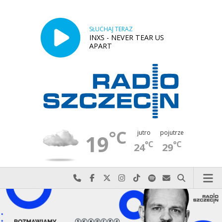
SŁUCHAJ TERAZ
INXS - NEVER TEAR US
APART
°C
jutro
pojutrze
19
°C
°C
24
29
Najlepiej po prostu do nas zadzwoń
Odwiedź nas na Facebook-u
Odwiedź nas na X
Odwiedź nas na Instagram-ie
Odwiedź nas na TikTok-u
Szukaj nas na Spotify
Wyślij do nas w
Szukaj