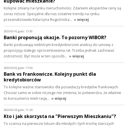
kupować mieszkanie?
Kolejne zmiany na rynku nieruchomości. Zdaniem ekspertów ceny są
coraz niższe. Specjalne dla nas ostatnie trendy na rynku
przeanalizowała Katarzyna Rogoźnicka…
» więcej
2023-03-16, godz. 13:30
Banki proponują okazje. To pozorny WIBOR?
Banki podsuwają niektórym kredytobiorcom aneksy do umowy z
propozycją stałego oprocentowania rat. Trzeba jednak zachować
ostrożność. Być może w ten sposób…
» więcej
2023-03-02, godz. 17:04
Bank vs Frankowicze. Kolejny punkt dla
kredytobiorców
To kolejne ważne stanowisko dla posiadaczy kredytów frankowych.
Chociaż samo w sobie niczego nie zmienia, to potwierdza, że właśnie
to konsumenci mieli rację…
» więcej
2023-02-23, godz. 11:34
Kto i jak skorzysta na "Pierwszym Mieszkaniu"?
To szansa na pierwsze lokum dla młodych i tych trochę starszych