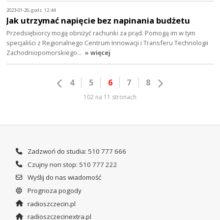
2023-01-26, godz. 12:44
Jak utrzymać napięcie bez napinania budżetu
Przedsiębiorcy mogą obniżyć rachunki za prąd. Pomogą im w tym
specjaliści z Regionalnego Centrum Innowacji i Transferu Technologii
Zachodniopomorskiego…
» więcej
4
5
6
7
8
102 na 11 stronach
Zadzwoń do studia: 510 777 666
Czujny non stop: 510 777 222
Wyślij do nas wiadomość
Prognoza pogody
radioszczecin.pl
radioszczecinextra.pl