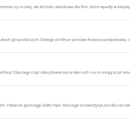
entów czy rozwój, ale też koło ratunkowe dla firm, które wpadły w kłopot
 realiach gospodarczych. Dlatego profesor Jarosław Korpysa podpowiada, 
flacji? Dlaczego rząd zdecydował się na taki ruch i na co mogą liczyć e
ni. Otwarcie gazociągu Baltic Pipe. Dlaczego ta inwestycja jest dla nas t