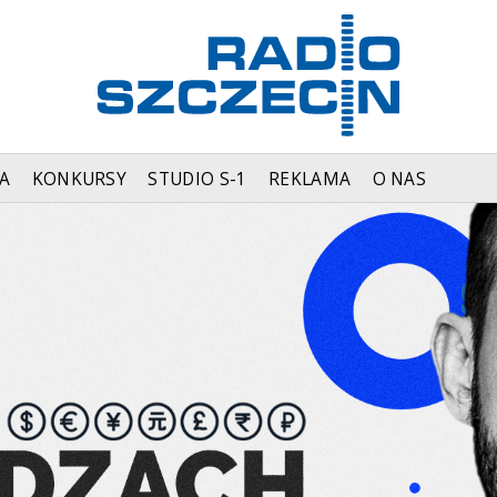
A
KONKURSY
STUDIO S-1
REKLAMA
O NAS