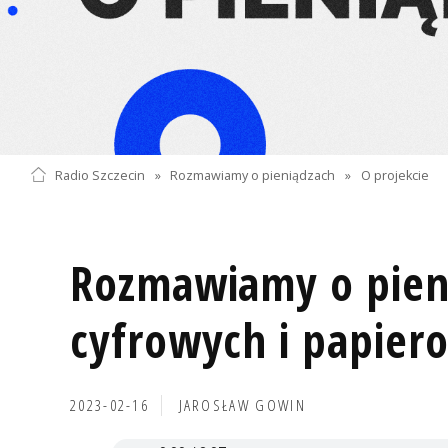
Radio Szczecin
»
Rozmawiamy o pieniądzach
»
O projekcie
Rozmawiamy o pien
cyfrowych i papier
2023-02-16
JAROSŁAW GOWIN