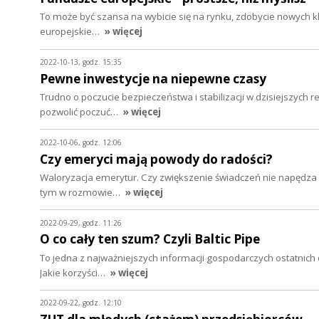
To może być szansa na wybicie się na rynku, zdobycie nowych kli
europejskie…
» więcej
2022-10-13, godz. 15:35
Pewne inwestycje na niepewne czasy
Trudno o poczucie bezpieczeństwa i stabilizacji w dzisiejszych
pozwolić poczuć…
» więcej
2022-10-06, godz. 12:06
Czy emeryci mają powody do radości?
Waloryzacja emerytur. Czy zwiększenie świadczeń nie napędza in
tym w rozmowie…
» więcej
2022-09-29, godz. 11:26
O co cały ten szum? Czyli Baltic Pipe
To jedna z najważniejszych informacji gospodarczych ostatnich d
Jakie korzyści…
» więcej
2022-09-22, godz. 12:10