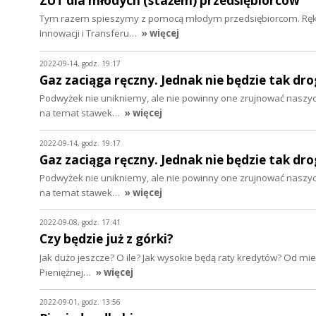
ZUT dla młodych (stażem) przedsiębiorców
Tym razem spieszymy z pomocą młodym przedsiębiorcom. Rękę 
Innowacji i Transferu…
» więcej
2022-09-14, godz. 19:17
Gaz zaciąga ręczny. Jednak nie będzie tak dr
Podwyżek nie unikniemy, ale nie powinny one zrujnować naszych
na temat stawek…
» więcej
2022-09-14, godz. 19:17
Gaz zaciąga ręczny. Jednak nie będzie tak dr
Podwyżek nie unikniemy, ale nie powinny one zrujnować naszych
na temat stawek…
» więcej
2022-09-08, godz. 17:41
Czy będzie już z górki?
Jak dużo jeszcze? O ile? Jak wysokie będą raty kredytów? Od mies
Pieniężnej…
» więcej
2022-09-01, godz. 13:56