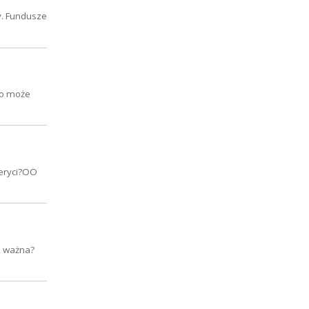
y. Fundusze
co może
meryci?OO
ak ważna?