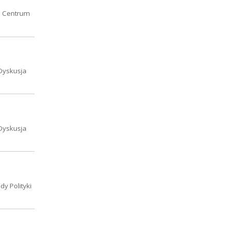
o Centrum
 Dyskusja
 Dyskusja
dy Polityki