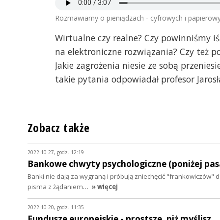
Rozmawiamy o pieniądzach - cyfrowych i papierow
Wirtualne czy realne? Czy powinniśmy iść
na elektroniczne rozwiązania? Czy też 
Jakie zagrożenia niesie ze sobą przenies
takie pytania odpowiadał profesor Jaros
Zobacz także
2022-10-27, godz. 12:19
Bankowe chwyty psychologiczne (poniżej pas
Banki nie dają za wygraną i próbują zniechęcić "frankowiczów" d
pisma z żądaniem…
» więcej
2022-10-20, godz. 11:35
Fundusze europejskie - prostsze, niż myślisz