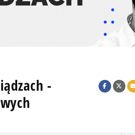
iądzach -
owych