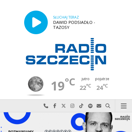
SŁUCHAJ TERAZ
DAWID PODSIADŁO -
TAZOSY
°C
jutro
pojutrze
19
°C
°C
22
24
Najlepiej po prostu do nas zadzwoń
Odwiedź nas na Facebook-u
Odwiedź nas na X
Odwiedź nas na Instagram-ie
Odwiedź nas na TikTok-u
Szukaj nas na Spotify
Wyślij do nas w
Szukaj