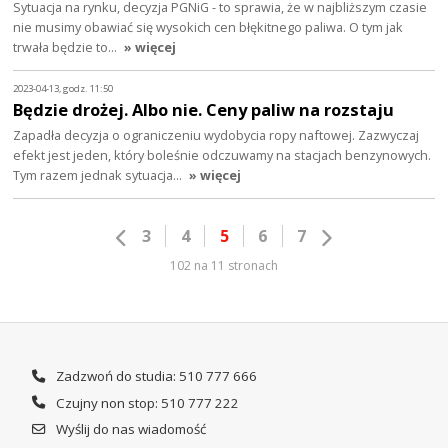
Sytuacja na rynku, decyzja PGNiG - to sprawia, że w najbliższym czasie
nie musimy obawiać się wysokich cen błękitnego paliwa. O tym jak
trwała będzie to…
» więcej
2023-04-13, godz. 11:50
Będzie drożej. Albo nie. Ceny paliw na rozstaju
Zapadła decyzja o ograniczeniu wydobycia ropy naftowej. Zazwyczaj
efekt jest jeden, który boleśnie odczuwamy na stacjach benzynowych.
Tym razem jednak sytuacja…
» więcej
3
4
5
6
7
102 na 11 stronach
Zadzwoń do studia: 510 777 666
Czujny non stop: 510 777 222
Wyślij do nas wiadomość