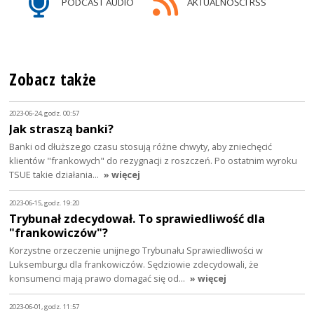
PODCAST AUDIO
AKTUALNOŚCI RSS
Zobacz także
2023-06-24, godz. 00:57
Jak straszą banki?
Banki od dłuższego czasu stosują różne chwyty, aby zniechęcić
klientów "frankowych" do rezygnacji z roszczeń. Po ostatnim wyroku
TSUE takie działania…
» więcej
2023-06-15, godz. 19:20
Trybunał zdecydował. To sprawiedliwość dla
"frankowiczów"?
Korzystne orzeczenie unijnego Trybunału Sprawiedliwości w
Luksemburgu dla frankowiczów. Sędziowie zdecydowali, że
konsumenci mają prawo domagać się od…
» więcej
2023-06-01, godz. 11:57