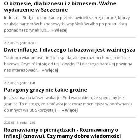
O biznesie, dla biznesu i z biznesem. Ważne
wydarzenie w Szczecinie
Industrial Bridge to spotkanie przedstawicieli szeregu branż, którzy
szukają partnerów biznesowych, wspólników albo po prostu chcą
poznać nasz rynek lub…
» więcej
2023-05-25, godz. 09:03
Dwie inflacje. I dlaczego ta bazowa jest ważniejsza
To dobra wiadomość - inflacja spada, ale tym razem chodzi o inflację
bazową. Czym różni się od tej "zwykłej"? I dlaczego bardziej powinna
nas interesować?…
» więcej
2023-05-18, godz. 11:41
Paragony grozy nie takie groźne
Jest szansa na tańsze wakacje. Pod warunkiem, że spędzimy je za
granicą. To dlatego, że złotówka jest coraz mocniejsza w porównaniu
do innych walut. Skorzystają…
» więcej
2023-05-11, godz. 12:06
Rozmawiamy o pieniądzach - Rozmawiamy o
inflacji (znowu). Czy mamy dobre wiadomości