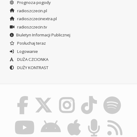
Prognoza pogody
radioszczecin.pl
radioszczecinextra.pl
radioszczecin.tv
Biuletyn Informacji Publicznej
Posłuchaj teraz
Logowanie
DUŻA CZCIONKA
DUŻY KONTRAST