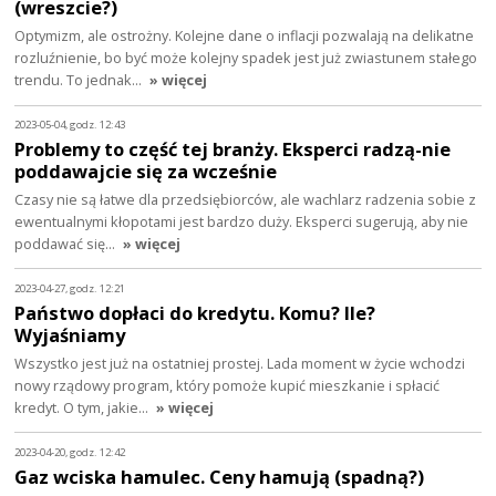
(wreszcie?)
Optymizm, ale ostrożny. Kolejne dane o inflacji pozwalają na delikatne
rozluźnienie, bo być może kolejny spadek jest już zwiastunem stałego
trendu. To jednak…
» więcej
2023-05-04, godz. 12:43
Problemy to część tej branży. Eksperci radzą-nie
poddawajcie się za wcześnie
Czasy nie są łatwe dla przedsiębiorców, ale wachlarz radzenia sobie z
ewentualnymi kłopotami jest bardzo duży. Eksperci sugerują, aby nie
poddawać się…
» więcej
2023-04-27, godz. 12:21
Państwo dopłaci do kredytu. Komu? Ile?
Wyjaśniamy
Wszystko jest już na ostatniej prostej. Lada moment w życie wchodzi
nowy rządowy program, który pomoże kupić mieszkanie i spłacić
kredyt. O tym, jakie…
» więcej
2023-04-20, godz. 12:42
Gaz wciska hamulec. Ceny hamują (spadną?)