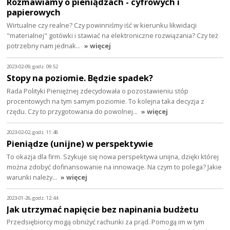
Rozmawiamy o pieniądzach - cyfrowych i
papierowych
Wirtualne czy realne? Czy powinniśmy iść w kierunku likwidacji
"materialnej" gotówki i stawiać na elektroniczne rozwiązania? Czy też
potrzebny nam jednak…
» więcej
2023-02-09, godz. 09:52
Stopy na poziomie. Będzie spadek?
Rada Polityki Pieniężnej zdecydowała o pozostawieniu stóp
procentowych na tym samym poziomie. To kolejna taka decyzja z
rzędu. Czy to przygotowania do powolnej…
» więcej
2023-02-02, godz. 11:48
Pieniądze (unijne) w perspektywie
To okazja dla firm. Szykuje się nowa perspektywa unijna, dzięki której
można zdobyć dofinansowanie na innowacje. Na czym to polega? Jakie
warunki należy…
» więcej
2023-01-26, godz. 12:44
Jak utrzymać napięcie bez napinania budżetu
Przedsiębiorcy mogą obniżyć rachunki za prąd. Pomogą im w tym