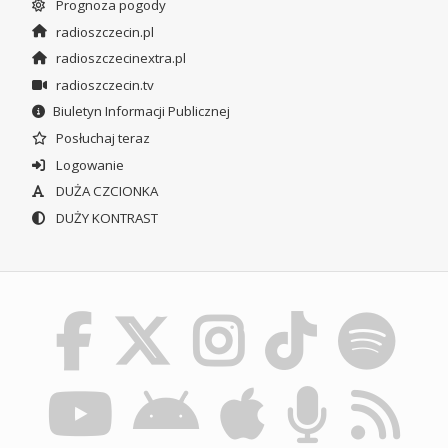
Prognoza pogody
radioszczecin.pl
radioszczecinextra.pl
radioszczecin.tv
Biuletyn Informacji Publicznej
Posłuchaj teraz
Logowanie
DUŻA CZCIONKA
DUŻY KONTRAST