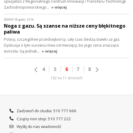
specjaliści z Regionalnego Centrum Innowacji i Transferu Technologii
Zachodniopomorskiego…
» więcej
2023-01-19, godz. 12:16
Noga z gazu. Są szanse na niższe ceny błękitnego
paliwa
Polacy, szczególnie przedsiębiorcy, cały czas śledzą stawki za gaz.
Dyskusja o tym surowcu trwa od miesięcy, bo jego cena znacząco
wzrosła. Są jednak…
» więcej
4
5
6
7
8
102 na 11 stronach
Zadzwoń do studia: 510 777 666
Czujny non stop: 510 777 222
Wyślij do nas wiadomość