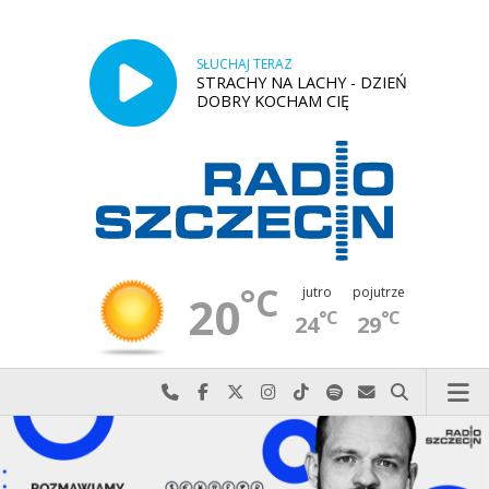
SŁUCHAJ TERAZ
STRACHY NA LACHY - DZIEŃ
DOBRY KOCHAM CIĘ
°C
jutro
pojutrze
20
°C
°C
24
29
Najlepiej po prostu do nas zadzwoń
Odwiedź nas na Facebook-u
Odwiedź nas na X
Odwiedź nas na Instagram-ie
Odwiedź nas na TikTok-u
Szukaj nas na Spotify
Wyślij do nas w
Szukaj