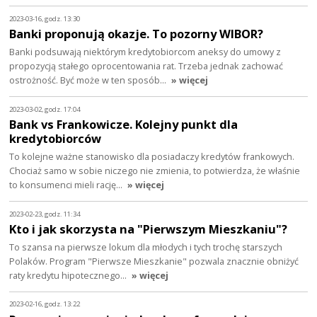
2023-03-16, godz. 13:30
Banki proponują okazje. To pozorny WIBOR?
Banki podsuwają niektórym kredytobiorcom aneksy do umowy z
propozycją stałego oprocentowania rat. Trzeba jednak zachować
ostrożność. Być może w ten sposób…
» więcej
2023-03-02, godz. 17:04
Bank vs Frankowicze. Kolejny punkt dla
kredytobiorców
To kolejne ważne stanowisko dla posiadaczy kredytów frankowych.
Chociaż samo w sobie niczego nie zmienia, to potwierdza, że właśnie
to konsumenci mieli rację…
» więcej
2023-02-23, godz. 11:34
Kto i jak skorzysta na "Pierwszym Mieszkaniu"?
To szansa na pierwsze lokum dla młodych i tych trochę starszych
Polaków. Program "Pierwsze Mieszkanie" pozwala znacznie obniżyć
raty kredytu hipotecznego…
» więcej
2023-02-16, godz. 13:22