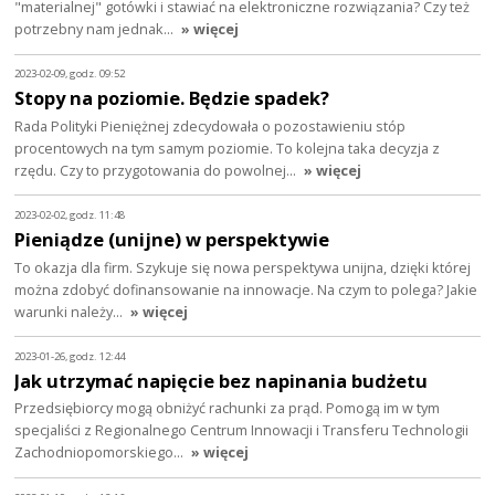
"materialnej" gotówki i stawiać na elektroniczne rozwiązania? Czy też
potrzebny nam jednak…
» więcej
2023-02-09, godz. 09:52
Stopy na poziomie. Będzie spadek?
Rada Polityki Pieniężnej zdecydowała o pozostawieniu stóp
procentowych na tym samym poziomie. To kolejna taka decyzja z
rzędu. Czy to przygotowania do powolnej…
» więcej
2023-02-02, godz. 11:48
Pieniądze (unijne) w perspektywie
To okazja dla firm. Szykuje się nowa perspektywa unijna, dzięki której
można zdobyć dofinansowanie na innowacje. Na czym to polega? Jakie
warunki należy…
» więcej
2023-01-26, godz. 12:44
Jak utrzymać napięcie bez napinania budżetu
Przedsiębiorcy mogą obniżyć rachunki za prąd. Pomogą im w tym
specjaliści z Regionalnego Centrum Innowacji i Transferu Technologii
Zachodniopomorskiego…
» więcej