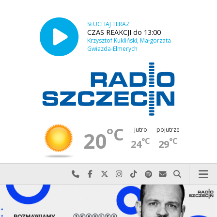
SŁUCHAJ TERAZ
CZAS REAKCJI do 13:00
Krzysztof Kukliński, Małgorzata
Gwiazda-Elmerych
°C
jutro
pojutrze
20
°C
°C
24
29
Najlepiej po prostu do nas zadzwoń
Odwiedź nas na Facebook-u
Odwiedź nas na X
Odwiedź nas na Instagram-ie
Odwiedź nas na TikTok-u
Szukaj nas na Spotify
Wyślij do nas w
Szukaj