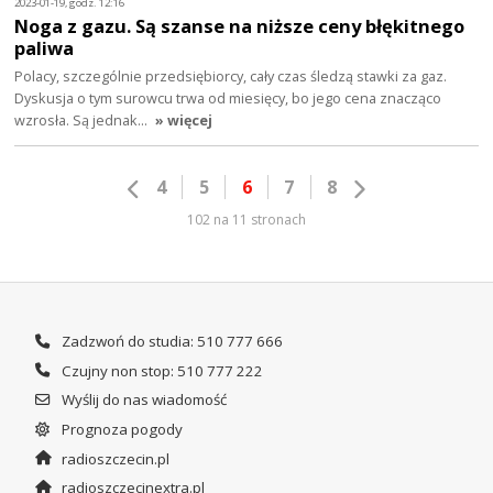
2023-01-19, godz. 12:16
Noga z gazu. Są szanse na niższe ceny błękitnego
paliwa
Polacy, szczególnie przedsiębiorcy, cały czas śledzą stawki za gaz.
Dyskusja o tym surowcu trwa od miesięcy, bo jego cena znacząco
wzrosła. Są jednak…
» więcej
4
5
6
7
8
102 na 11 stronach
Zadzwoń do studia: 510 777 666
Czujny non stop: 510 777 222
Wyślij do nas wiadomość
Prognoza pogody
radioszczecin.pl
radioszczecinextra.pl