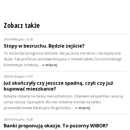
Zobacz także
2023-04-06, godz. 12:20
Stopy w bezruchu. Będzie zejście?
To może być prognoza obniżek. Ale jeszcze nie teraz i nie będą one
duże. Tak profesor Jarosław Korpysa z Uniwersytetu Szczecińskiego
komentuje ostatnią…
» więcej
2023-03-30, godz. 13:07
Już skończyły czy jeszcze spadną, czyli czy już
kupować mieszkanie?
Kolejne zmiany na rynku nieruchomości. Zdaniem ekspertów ceny są
coraz niższe. Specjalne dla nas ostatnie trendy na rynku
przeanalizowała Katarzyna Rogoźnicka…
» więcej
2023-03-16, godz. 13:30
Banki proponują okazje. To pozorny WIBOR?