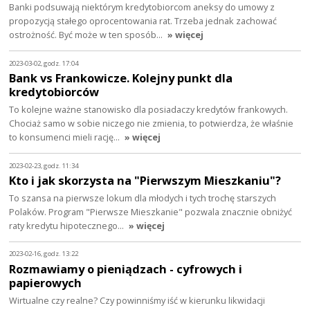
Banki podsuwają niektórym kredytobiorcom aneksy do umowy z
propozycją stałego oprocentowania rat. Trzeba jednak zachować
ostrożność. Być może w ten sposób…
» więcej
2023-03-02, godz. 17:04
Bank vs Frankowicze. Kolejny punkt dla
kredytobiorców
To kolejne ważne stanowisko dla posiadaczy kredytów frankowych.
Chociaż samo w sobie niczego nie zmienia, to potwierdza, że właśnie
to konsumenci mieli rację…
» więcej
2023-02-23, godz. 11:34
Kto i jak skorzysta na "Pierwszym Mieszkaniu"?
To szansa na pierwsze lokum dla młodych i tych trochę starszych
Polaków. Program "Pierwsze Mieszkanie" pozwala znacznie obniżyć
raty kredytu hipotecznego…
» więcej
2023-02-16, godz. 13:22
Rozmawiamy o pieniądzach - cyfrowych i
papierowych
Wirtualne czy realne? Czy powinniśmy iść w kierunku likwidacji