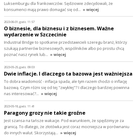
Luksemburgu dla frankowiczów. Sędziowie zdecydowali, że
konsumenci mają prawo domagać się od…
» więcej
2023-06-01, godz. 11:57
O biznesie, dla biznesu i z biznesem. Ważne
wydarzenie w Szczecinie
Industrial Bridge to spotkanie przedstawicieli szeregu branż, którzy
szukają partnerów biznesowych, wspólników albo po prostu chcą
poznać nasz rynek lub…
» więcej
2023-05-25, godz. 09:03
Dwie inflacje. I dlaczego ta bazowa jest ważniejsza
To dobra wiadomość - inflacja spada, ale tym razem chodzi o inflację
bazową. Czym różni się od tej "zwykłej"? I dlaczego bardziej powinna
nas interesować?…
» więcej
2023-05-18, godz. 11:41
Paragony grozy nie takie groźne
Jest szansa na tańsze wakacje. Pod warunkiem, że spędzimy je za
granicą. To dlatego, że złotówka jest coraz mocniejsza w porównaniu
do innych walut. Skorzystają…
» więcej