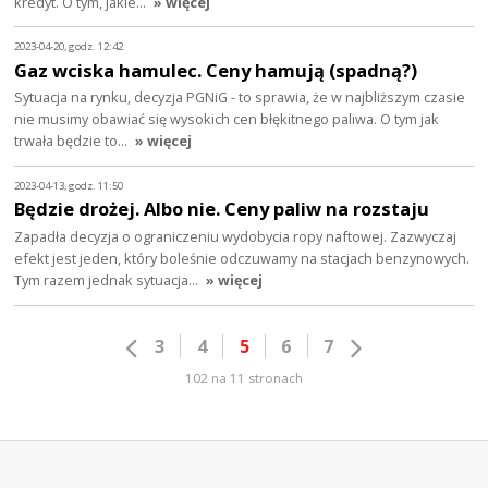
kredyt. O tym, jakie…
» więcej
2023-04-20, godz. 12:42
Gaz wciska hamulec. Ceny hamują (spadną?)
Sytuacja na rynku, decyzja PGNiG - to sprawia, że w najbliższym czasie
nie musimy obawiać się wysokich cen błękitnego paliwa. O tym jak
trwała będzie to…
» więcej
2023-04-13, godz. 11:50
Będzie drożej. Albo nie. Ceny paliw na rozstaju
Zapadła decyzja o ograniczeniu wydobycia ropy naftowej. Zazwyczaj
efekt jest jeden, który boleśnie odczuwamy na stacjach benzynowych.
Tym razem jednak sytuacja…
» więcej
3
4
5
6
7
102 na 11 stronach