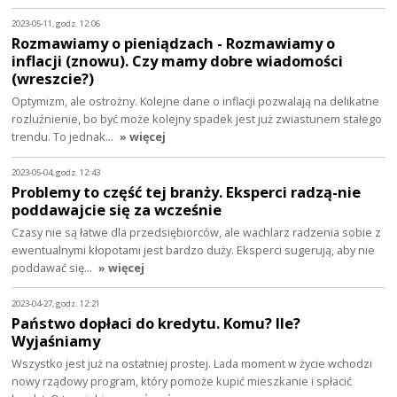
2023-05-11, godz. 12:06
Rozmawiamy o pieniądzach - Rozmawiamy o
inflacji (znowu). Czy mamy dobre wiadomości
(wreszcie?)
Optymizm, ale ostrożny. Kolejne dane o inflacji pozwalają na delikatne
rozluźnienie, bo być może kolejny spadek jest już zwiastunem stałego
trendu. To jednak…
» więcej
2023-05-04, godz. 12:43
Problemy to część tej branży. Eksperci radzą-nie
poddawajcie się za wcześnie
Czasy nie są łatwe dla przedsiębiorców, ale wachlarz radzenia sobie z
ewentualnymi kłopotami jest bardzo duży. Eksperci sugerują, aby nie
poddawać się…
» więcej
2023-04-27, godz. 12:21
Państwo dopłaci do kredytu. Komu? Ile?
Wyjaśniamy
Wszystko jest już na ostatniej prostej. Lada moment w życie wchodzi
nowy rządowy program, który pomoże kupić mieszkanie i spłacić