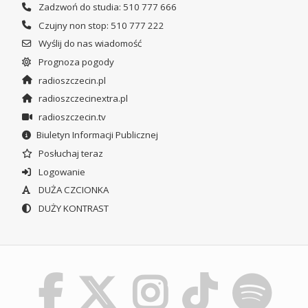
Zadzwoń do studia: 510 777 666
Czujny non stop: 510 777 222
Wyślij do nas wiadomość
Prognoza pogody
radioszczecin.pl
radioszczecinextra.pl
radioszczecin.tv
Biuletyn Informacji Publicznej
Posłuchaj teraz
Logowanie
DUŻA CZCIONKA
DUŻY KONTRAST