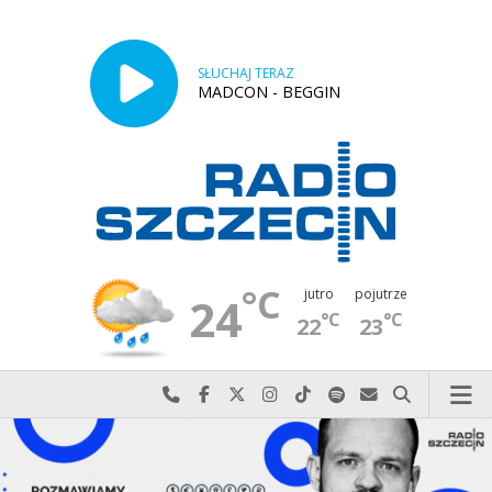
SŁUCHAJ TERAZ
MADCON - BEGGIN
°C
jutro
pojutrze
24
°C
°C
22
23
Najlepiej po prostu do nas zadzwoń
Odwiedź nas na Facebook-u
Odwiedź nas na X
Odwiedź nas na Instagram-ie
Odwiedź nas na TikTok-u
Szukaj nas na Spotify
Wyślij do nas w
Szukaj