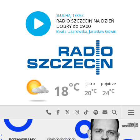
SŁUCHAJ TERAZ
RADIO SZCZECIN NA DZIEŃ
DOBRY do 09:00
Beata Użarowska, Jarosław Gowin
°C
jutro
pojutrze
18
°C
°C
20
24
Najlepiej po prostu do nas zadzwoń
Odwiedź nas na Facebook-u
Odwiedź nas na X
Odwiedź nas na Instagram-ie
Odwiedź nas na TikTok-u
Szukaj nas na Spotify
Wyślij do nas w
Szukaj