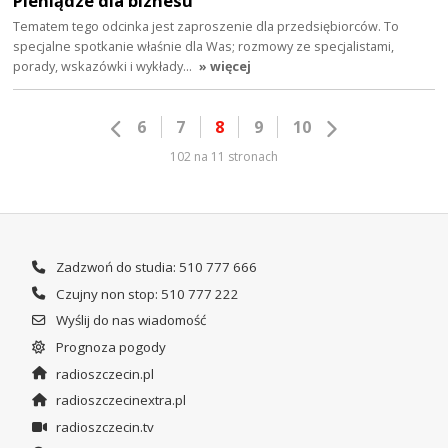
Pieniądze dla biznesu
Tematem tego odcinka jest zaproszenie dla przedsiębiorców. To
specjalne spotkanie właśnie dla Was; rozmowy ze specjalistami,
porady, wskazówki i wykłady…
» więcej
6
7
8
9
10
102 na 11 stronach
Zadzwoń do studia: 510 777 666
Czujny non stop: 510 777 222
Wyślij do nas wiadomość
Prognoza pogody
radioszczecin.pl
radioszczecinextra.pl
radioszczecin.tv