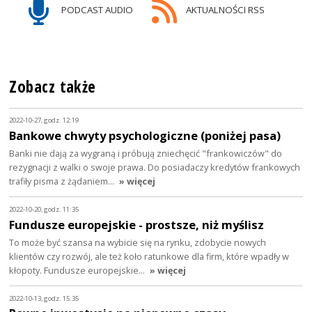
PODCAST AUDIO
AKTUALNOŚCI RSS
Zobacz także
2022-10-27, godz. 12:19
Bankowe chwyty psychologiczne (poniżej pasa)
Banki nie dają za wygraną i próbują zniechęcić "frankowiczów" do
rezygnacji z walki o swoje prawa. Do posiadaczy kredytów frankowych
trafiły pisma z żądaniem…
» więcej
2022-10-20, godz. 11:35
Fundusze europejskie - prostsze, niż myślisz
To może być szansa na wybicie się na rynku, zdobycie nowych
klientów czy rozwój, ale też koło ratunkowe dla firm, które wpadły w
kłopoty. Fundusze europejskie…
» więcej
2022-10-13, godz. 15:35