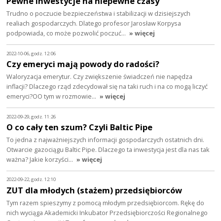
Pewne inwestycje na niepewne czasy
Trudno o poczucie bezpieczeństwa i stabilizacji w dzisiejszych
realiach gospodarczych. Dlatego profesor Jarosław Korpysa
podpowiada, co może pozwolić poczuć…
» więcej
2022-10-06, godz. 12:06
Czy emeryci mają powody do radości?
Waloryzacja emerytur. Czy zwiększenie świadczeń nie napędza
inflacji? Dlaczego rząd zdecydował się na taki ruch i na co mogą liczyć
emeryci?OO tym w rozmowie…
» więcej
2022-09-29, godz. 11:26
O co cały ten szum? Czyli Baltic Pipe
To jedna z najważniejszych informacji gospodarczych ostatnich dni.
Otwarcie gazociągu Baltic Pipe. Dlaczego ta inwestycja jest dla nas tak
ważna? Jakie korzyści…
» więcej
2022-09-22, godz. 12:10
ZUT dla młodych (stażem) przedsiębiorców
Tym razem spieszymy z pomocą młodym przedsiębiorcom. Rękę do
nich wyciąga Akademicki Inkubator Przedsiębiorczości Regionalnego