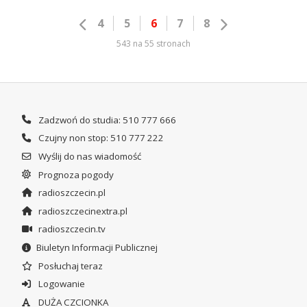
4
5
6
7
8
543 na 55 stronach
Zadzwoń do studia: 510 777 666
Czujny non stop: 510 777 222
Wyślij do nas wiadomość
Prognoza pogody
radioszczecin.pl
radioszczecinextra.pl
radioszczecin.tv
Biuletyn Informacji Publicznej
Posłuchaj teraz
Logowanie
DUŻA CZCIONKA