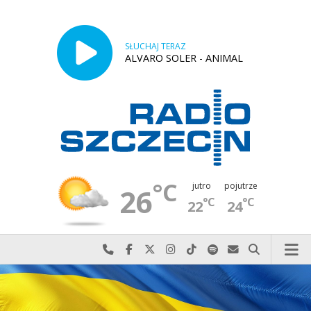
SŁUCHAJ TERAZ
ALVARO SOLER - ANIMAL
°C
jutro
pojutrze
26
°C
°C
22
24
Najlepiej po prostu do nas zadzwoń
Odwiedź nas na Facebook-u
Odwiedź nas na X
Odwiedź nas na Instagram-ie
Odwiedź nas na TikTok-u
Szukaj nas na Spotify
Wyślij do nas w
Szukaj