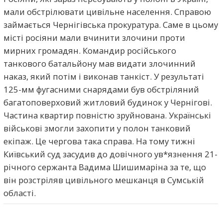
мали обстрілювати цивільне населення. Справою
займається Чернігівська прокуратура. Саме в цьому
місті росіяни мали вчинити злочини проти
мирних громадян. Командир російського
танкового батальйону мав видати злочинний
наказ, який потім і виконав танкіст. У результаті
125-мм фугасними снарядами був обстріляний
багатоповерховий житловий будинок у Чернігові.
Частина квартир повністю зруйнована. Українські
військові змогли захопити у полон танковий
екіпаж. Це чергова така справа. На тому тижні
Київський суд засудив до довічного ув*язнення 21-
річного сержанта Вадима Шишимаріна за те, що
він розстріляв цивільного мешканця в Сумській
області.