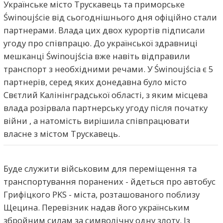
Українське місто Трускавець та приморське
Świnoujście від сьогоднішнього дня офіційно стали
партнерами. Влада цих двох курортів підписали
угоду про співпрацю. До української здравниці
мешканці Świnoujściа вже навіть відправили
транспорт з необхідними речами. У Świnoujściа є 5
партнерів, серед яких донедавна було місто
Свєтлий Калінінградської області, з яким місцева
влада розірвала партнерську угоду після початку
війни , а натомість вирішила співпрацювати
власне з містом Трускавець.
Буде служити військовим для переміщення та
транспортування поранених - йдеться про автобус
Грифіцкого PKS - міста, розташованого поблизу
Щецина. Перевізник надав його українським
збройним силам за символічну одну злоту. Із