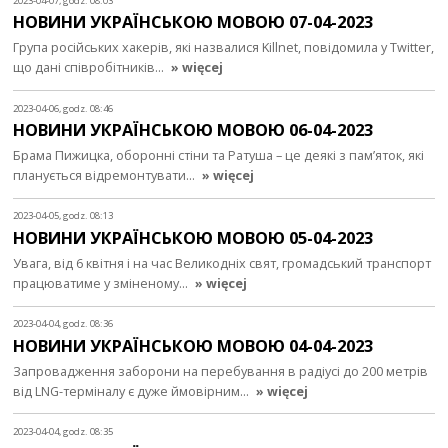
2023-04-07, godz. 08:03
НОВИНИ УКРАЇНСЬКОЮ МОВОЮ 07-04-2023
Група російських хакерів, які назвалися Killnet, повідомила у Twitter,
що дані співробітників…
» więcej
2023-04-06, godz. 08:46
НОВИНИ УКРАЇНСЬКОЮ МОВОЮ 06-04-2023
Брама Пижицка, оборонні стіни та Ратуша – це деякі з пам’яток, які
планується відремонтувати…
» więcej
2023-04-05, godz. 08:13
НОВИНИ УКРАЇНСЬКОЮ МОВОЮ 05-04-2023
Увага, від 6 квітня і на час Великодніх свят, громадський транспорт
працюватиме у зміненому…
» więcej
2023-04-04, godz. 08:36
НОВИНИ УКРАЇНСЬКОЮ МОВОЮ 04-04-2023
Запровадження заборони на перебування в радіусі до 200 метрів
від LNG-терміналу є дуже ймовірним…
» więcej
2023-04-04, godz. 08:35