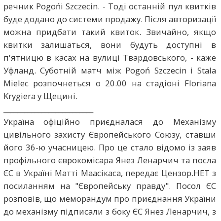
речник Pogońі Szczecin. - Тоді останній пул квитків
буде додано до системи продажу. Після авторизації
можна придбати такий квиток. Звичайно, якщо
квитки залишаться, вони будуть доступні в
п'ятницю в касах на вулиці Твардовського, - каже
Уфланд. Суботній матч між Pogoń Szczecin і Stala
Mielec розпочнеться о 20.00 на стадіоні Florianа
Krygierа у Щецині.
__________________________
Україна офіційно приєдналася до Механізму
цивільного захисту Європейського Союзу, ставши
його 36-ю учасницею. Про це стало відомо із заяв
профільного єврокомісара Янез Ленарчич та посла
ЄС в Україні Матті Маасікаса, передає Цензор.НЕТ з
посиланням на "Європейську правду". Посол ЄС
розповів, що меморандум про приєднання України
до механізму підписали з боку ЄС Янез Ленарчич, з