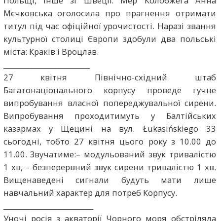
Польщі, інше зі Швеції. Мер Колобжега Анна
Мєчковська оголосила про прагнення отримати
титул під час офіційної урочистості. Наразі звання
культурної столиці Європи здобули два польські
міста: Краків і Вроцлав.
_________________________
27 квітня Північно-східний штаб
Багатонаціонального корпусу проведе гучне
випробування власної попереджувальної сирени.
Випробування проходитимуть у Балтійських
казармах у Щецині на вул. Łukasińskiego 33
сьогодні, тобто 27 квітня цього року з 10.00 до
11.00. Звучатиме:– модульований звук тривалістю
1 хв, – безперервний звук сирени тривалістю 1 хв.
Вищенаведені сигнали будуть мати лише
навчальний характер для потреб Корпусу.
__________________________
Уночі росія з акваторії Чорного моря обстріляла