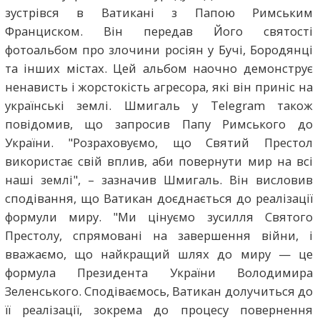
зустрівся в Ватикані з Папою Римським
Франциском. Він передав Його святості
фотоальбом про злочини росіян у Бучі, Бородянці
та інших містах. Цей альбом наочно демонструє
ненависть і жорстокість агресора, які він приніс на
українські землі. Шмигаль у Telegram також
повідомив, що запросив Папу Римського до
України. "Розраховуємо, що Святий Престол
використає свій вплив, аби повернути мир на всі
наші землі", – зазначив Шмигаль. Він висловив
сподівання, що Ватикан доєднається до реалізації
формули миру. "Ми цінуємо зусилля Святого
Престолу, спрямовані на завершення війни, і
вважаємо, що найкращий шлях до миру — це
формула Президента України Володимира
Зеленського. Сподіваємось, Ватикан долучиться до
її реалізації, зокрема до процесу повернення