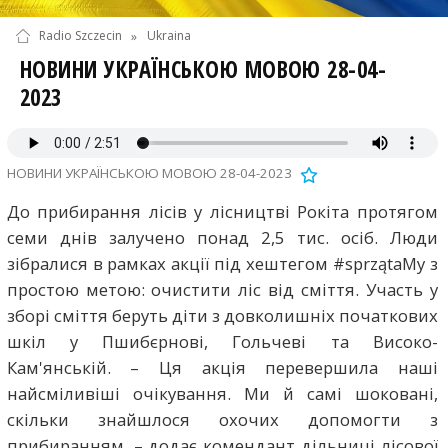
Radio Szczecin
»
Ukraina
НОВИНИ УКРАЇНСЬКОЮ МОВОЮ 28-04-
2023
НОВИНИ УКРАЇНСЬКОЮ МОВОЮ 28-04-2023
До прибирання лісів у лісництві Рокіта протягом
семи днів залучено понад 2,5 тис. осіб. Люди
зібралися в рамках акції під хештегом #sprzątaMy з
простою метою: очистити ліс від сміття. Участь у
зборі сміття беруть діти з довколишніх початкових
шкіл у Пшибєрнові, Гольчеві та Високо-
Кам'янській. – Ця акція перевершила наші
найсміливіші очікування. Ми й самі шоковані,
скільки знайшлося охочих допомогти з
прибиранням, – додає комендант дільниці лісової