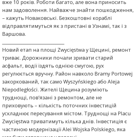
вже 10 років. Роботи багато, але вона приносить
нам задоволення. Найважче знайти пошкодження,
– кажуть Новаковські. Безкоштовні кораблі
відправлятимуться як з пристані в Узнамі, так і з
Варшова.
_____________________________
Новий етап на площі Zwycięstwa у Щецині, ремонт
триває. Дорожники почали зривати старий
асфальт, водії їздять однією смугою, рух
регулюється вручну. Район навколо Bramy Portowej
закоркований, так само Wyszyńskiego або Aleja
Niepodległości. Жителі Щецина розуміють
труднощі, пов’язані з ремонтом, але не
приховують – кількість поточних інвестицій
ускладнює пересування містом. Труднощі на Placu
Zwycięstwa триватимуть кілька днів. Інвестиція є
частиною модернізації Aleі Wojska Polskiego, яка