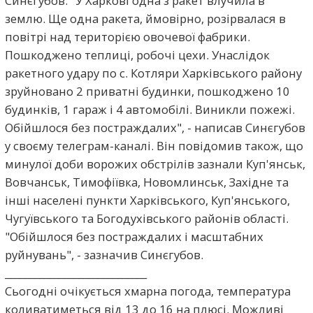
Синєгубов. "У Харкові одна з ракет влучила в
землю. Ще одна ракета, ймовірно, розірвалася в
повітрі над територією овочевої фабрики.
Пошкоджено теплиці, робочі цехи. Унаслідок
ракетного удару по с. Котляри Харківського району
зруйновано 2 приватні будинки, пошкоджено 10
будинків, 1 гараж і 4 автомобілі. Виникли пожежі.
Обійшлося без постраждалих", - написав Синєгубов
у своєму телеграм-каналі. Він повідомив також, що
минулої доби ворожих обстрілів зазнали Куп'янськ,
Вовчанськ, Тимофіївка, Новомлинськ, Західне та
інші населені пункти Харківського, Куп'янського,
Чугуївського та Богодухівського районів області.
"Обійшлося без постраждалих і масштабних
руйнувань", - зазначив Синєгубов.
_____________________________
Сьогодні очікується хмарна погода, температура
коливатиметься від 13 до 16 на плюсі. Можливі