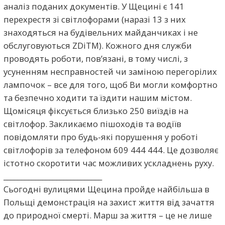
аналіз поданих документів. У Щецині є 141
перехрестя зі світлофорами (наразі 13 з них
знаходяться на будівельних майданчиках і не
обслуговуються ZDiTM). Кожного дня служби
проводять роботи, пов’язані, в тому числі, з
усуненням несправностей чи заміною перегорілих
лампочок – все для того, щоб Ви могли комфортно
та безпечно ходити та їздити нашим містом.
Щомісяця фіксується близько 250 виїздів на
світлофор. Закликаємо пішоходів та водіїв
повідомляти про будь-які порушення у роботі
світлофорів за телефоном 609 444 444. Це дозволяє
істотно скоротити час можливих ускладнень руху.
____________________________
Сьогодні вулицями Щецина пройде найбільша в
Польщі демонстрація на захист життя від зачаття
до природної смерті. Марш за життя – це не лише