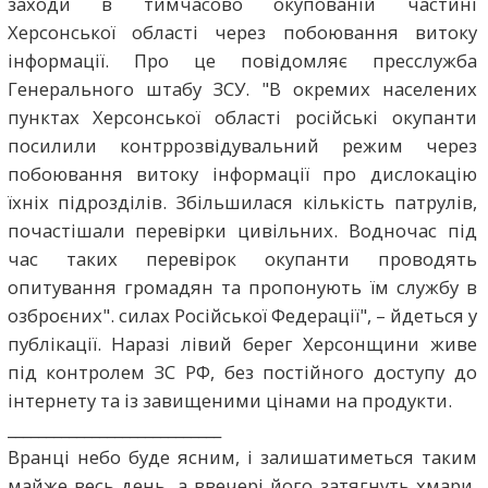
заходи в тимчасово окупованій частині
Херсонської області через побоювання витоку
інформації. Про це повідомляє пресслужба
Генерального штабу ЗСУ. "В окремих населених
пунктах Херсонської області російські окупанти
посилили контррозвідувальний режим через
побоювання витоку інформації про дислокацію
їхніх підрозділів. Збільшилася кількість патрулів,
почастішали перевірки цивільних. Водночас під
час таких перевірок окупанти проводять
опитування громадян та пропонують їм службу в
озброєних". силах Російської Федерації", – йдеться у
публікації. Наразі лівий берег Херсонщини живе
під контролем ЗС РФ, без постійного доступу до
інтернету та із завищеними цінами на продукти.
____________________________
Вранці небо буде ясним, і залишатиметься таким
майже весь день, а ввечері його затягнуть хмари.