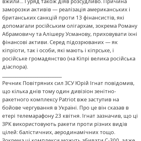
вжили... І уряд також діяв розсудливо. Причина
заморозки активів — реалізація американських і
британських санкцій проти 13 фінансистів, які
допомагали російським олігархам, зокрема Роману
Абрамовичу та Алішеру Усманову, приховувати їхні
фінансові активи. Серед підозрюваних — як
кіпріоти, так і особи, які мають і кіпрське, і
російське громадянство (на Кіпрі велика російська
діаспора).
___________________________
Речник Повітряних сил ЗСУ Юрій Ігнат повідомив,
що кілька днів тому один дивізіон зенітно-
ракетного комплексу Patriot вже заступив на
бойове чергування в Україні. Про це він сказав в
етері телемарафону 23 квітня. Ігнат зазначив, що ці
ЗРК використовують ракети проти різних видів
цілей: балістичних, аеродинамічних тощо.
Зокрема ці комплекси можуть збивати С-300, адже