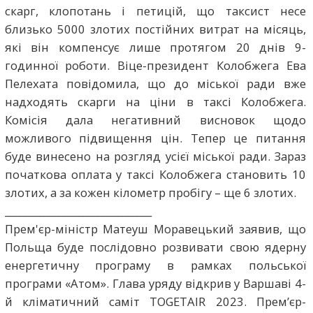
скарг, клопотань і петицій, що таксист несе
близько 5000 злотих постійних витрат на місяць,
які він компенсує лише протягом 20 днів 9-
годинної роботи. Віце-президент Колобжега Ева
Пелехата повідомила, що до міської ради вже
надходять скарги на ціни в таксі Колобжега.
Комісія дала негативний висновок щодо
можливого підвищення цін. Тепер це питання
буде винесено на розгляд усієї міської ради. Зараз
початкова оплата у таксі Колобжега становить 10
злотих, а за кожен кілометр пробігу – ще 6 злотих.
______________________________
Прем'єр-міністр Матеуш Моравецький заявив, що
Польща буде послідовно розвивати свою ядерну
енергетичну програму в рамках польської
програми «Атом». Глава уряду відкрив у Варшаві 4-
й кліматичний саміт TOGETAIR 2023. Прем’єр-