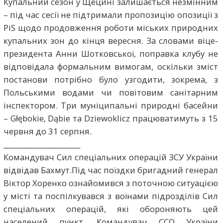
Купальний сезон у Щецині залишається незмінним
– під час сесії не підтримали пропозицію опозиції з
PiS щодо продовження роботи міських природних
купальних зон до кінця вересня. За словами віце-
президента Анни Шотковської, поправка клубу не
відповідала формальним вимогам, оскільки зміст
постанови потрібно було узгодити, зокрема, з
Польськими водами чи повітовим санітарним
інспектором. Три муніципальні природні басейни
– Głębokie, Dąbie та Dziewoklicz працюватимуть з 15
червня до 31 серпня.
______________________
Командувач Сил спеціальних операцій ЗСУ України
відвідав Бахмут.Під час поїздки бригадний генерал
Віктор Хоренко ознайомився з поточною ситуацією
у місті та поспілкувався з воїнами підрозділів Сил
спеціальних операцій, які обороняють цей
населений пункт. Командувач ССО України