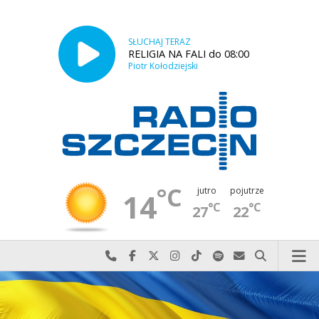
SŁUCHAJ TERAZ
RELIGIA NA FALI do 08:00
Piotr Kołodziejski
°C
jutro
pojutrze
14
°C
°C
27
22
Najlepiej po prostu do nas zadzwoń
Odwiedź nas na Facebook-u
Odwiedź nas na X
Odwiedź nas na Instagram-ie
Odwiedź nas na TikTok-u
Szukaj nas na Spotify
Wyślij do nas w
Szukaj