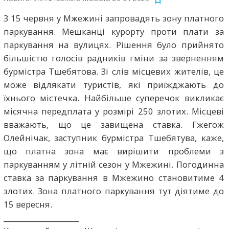
З 15 червня у Мжежині запровадять зону платного
паркування. Мешканці курорту проти плати за
паркування на вулицях. Рішення було прийнято
більшістю голосів радників гміни за зверненням
бурмістра Тшебятова. Зі слів місцевих жителів, це
може відлякати туристів, які приїжджають до
їхнього містечка. Найбільше суперечок викликає
місячна передплата у розмірі 250 злотих. Місцеві
вважають, що це завищена ставка. Гжегож
Олейнічак, заступник бурмістра Тшебятува, каже,
що платна зона має вирішити проблеми з
паркуванням у літній сезон у Мжежині. Погодинна
ставка за паркування в Мжежино становитиме 4
злотих. Зона платного паркування тут діятиме до
15 вересня.
_____________________