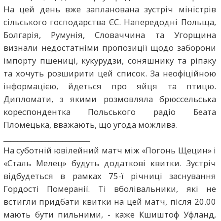
На цей день вже запланована зустріч міністрів
сільського господарства ЄС. Напередодні Польща,
Болгарія, Румунія, Словаччина та Угорщина
визнали недостатніми пропозиції щодо заборони
імпорту пшениці, кукурудзи, соняшнику та ріпаку
та хочуть розширити цей список. За неофіційною
інформацією, йдеться про яйця та птицю.
Дипломати, з якими розмовляла брюссельська
кореспондентка Польського радіо Беата
Пломецька, вважають, що угода можлива.
_________________________
На суботній ювілейний матч між «Погонь Щецин» і
«Сталь Мелец» будуть додаткові квитки. Зустріч
відбудеться в рамках 75-ї річниці заснування
Гордості Померанії. Ті вболівальники, які не
встигли придбати квитки на цей матч, після 20.00
мають бути пильними, - каже Кшиштоф Уфланд,