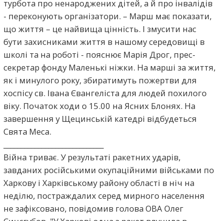
турбота про ненароджених дітей, а й про інвалідів
- переконують організатори. – Марш має показати,
що життя – це найвища цінність. І змусити нас
бути захисниками життя в нашому середовищі в
школі та на роботі - пояснює Марія Дрог, прес-
секретар фонду Маленькі ніжки. На марші за життя,
як і минулого року, збиратимуть пожертви для
хоспісу св. Івана Євангеліста для людей похилого
віку. Початок ходи о 15.00 на Ясних Блонях. На
завершення у Щецинській катедрі відбудеться
Свята Меса.
_____________________________
Війна триває. У результаті ракетних ударів,
завданих російськими окупаційними військами по
Харкову і Харківському району області в ніч на
неділю, постраждалих серед мирного населення
не зафіксовано, повідомив голова ОВА Олег