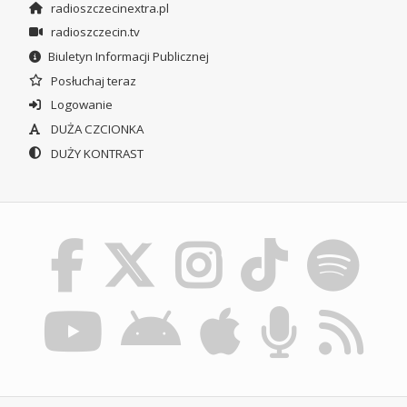
radioszczecinextra.pl
radioszczecin.tv
Biuletyn Informacji Publicznej
Posłuchaj teraz
Logowanie
DUŻA CZCIONKA
DUŻY KONTRAST