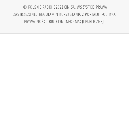
© POLSKIE RADIO SZCZECIN SA. WSZYSTKIE PRAWA
ZASTRZEŻONE.
REGULAMIN KORZYSTANIA Z PORTALU
POLITYKA
PRYWATNOŚCI
BIULETYN INFORMACJI PUBLICZNEJ