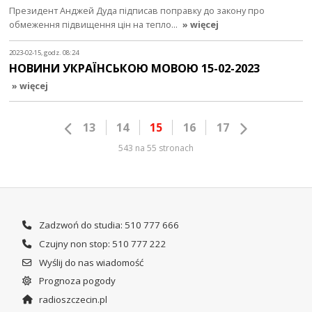
Президент Анджей Дуда підписав поправку до закону про
обмеження підвищення цін на тепло…
» więcej
2023-02-15, godz. 08:24
НОВИНИ УКРАЇНСЬКОЮ МОВОЮ 15-02-2023
» więcej
13
14
15
16
17
543 na 55 stronach
Zadzwoń do studia: 510 777 666
Czujny non stop: 510 777 222
Wyślij do nas wiadomość
Prognoza pogody
radioszczecin.pl