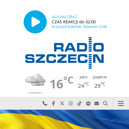
SŁUCHAJ TERAZ
CZAS REAKCJI do 02:00
Krzysztof Kukliński, Sławomir Orlik
°C
jutro
pojutrze
16
°C
°C
24
29
Najlepiej po prostu do nas zadzwoń
Odwiedź nas na Facebook-u
Odwiedź nas na X
Odwiedź nas na Instagram-ie
Odwiedź nas na TikTok-u
Szukaj nas na Spotify
Wyślij do nas w
Szukaj