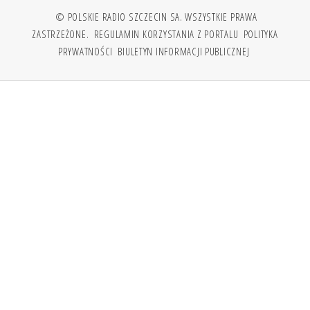
© POLSKIE RADIO SZCZECIN SA. WSZYSTKIE PRAWA
ZASTRZEŻONE.
REGULAMIN KORZYSTANIA Z PORTALU
POLITYKA
PRYWATNOŚCI
BIULETYN INFORMACJI PUBLICZNEJ