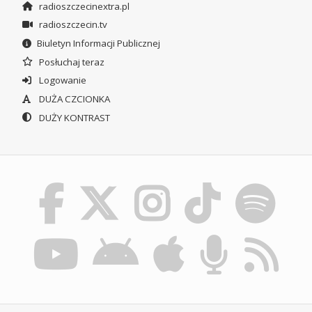
radioszczecinextra.pl
radioszczecin.tv
Biuletyn Informacji Publicznej
Posłuchaj teraz
Logowanie
DUŻA CZCIONKA
DUŻY KONTRAST