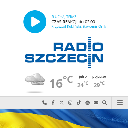
SŁUCHAJ TERAZ
CZAS REAKCJI do 02:00
Krzysztof Kukliński, Sławomir Orlik
°C
jutro
pojutrze
16
°C
°C
24
29
Najlepiej po prostu do nas zadzwoń
Odwiedź nas na Facebook-u
Odwiedź nas na X
Odwiedź nas na Instagram-ie
Odwiedź nas na TikTok-u
Szukaj nas na Spotify
Wyślij do nas w
Szukaj