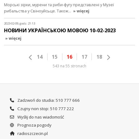
Морські зірки, мурени та риби-фугу представлені у Музеї
рибальства у Свіноуйсьце. Також…
» więcej
2023-02-09, godz. 21:13
НОВИНИ УКРАЇНСЬКОЮ МОВОЮ 10-02-2023
» więcej
14
15
16
17
18
543 na 55 stronach
Zadzwoń do studia: 510 777 666
Czujny non stop: 510 777 222
Wyślij do nas wiadomość
Prognoza pogody
radioszczecin.pl