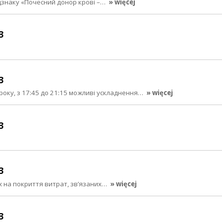
ідзнаку «Почесний донор крові –…
» więcej
3
3
 року, з 17:45 до 21:15 можливі ускладнення…
» więcej
3
3
 на покриття витрат, зв’язаних…
» więcej
3