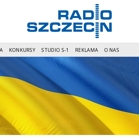
A
KONKURSY
STUDIO S-1
REKLAMA
O NAS