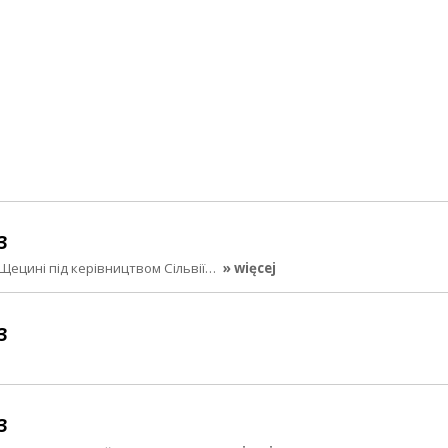
3
Щецині під керівництвом Сільвії…
» więcej
3
3