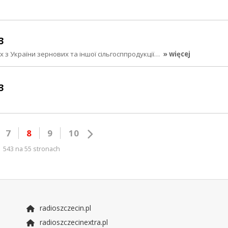
3
з України зернових та іншої сільгосппродукції…
» więcej
3
7
8
9
10
543 na 55 stronach
radioszczecin.pl
radioszczecinextra.pl