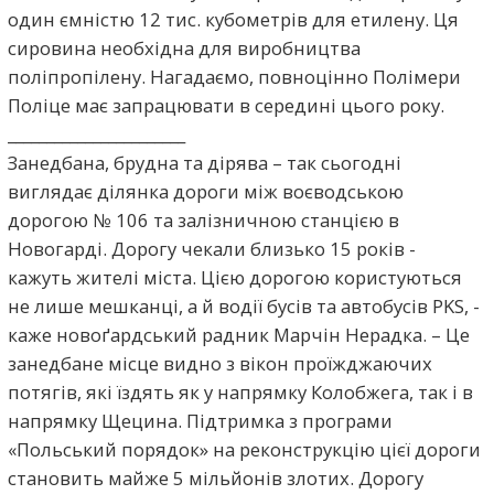
один ємністю 12 тис. кубометрів для етилену. Ця
сировина необхідна для виробництва
поліпропілену. Нагадаємо, повноцінно Полімери
Поліце має запрацювати в середині цього року.
_______________________
Занедбана, брудна та дірява – так сьогодні
виглядає ділянка дороги між воєводською
дорогою № 106 та залізничною станцією в
Новогарді. Дорогу чекали близько 15 років -
кажуть жителі міста. Цією дорогою користуються
не лише мешканці, а й водії бусів та автобусів PKS, -
каже новоґардський радник Марчін Нерадка. – Це
занедбане місце видно з вікон проїжджаючих
потягів, які їздять як у напрямку Колобжега, так і в
напрямку Щецина. Підтримка з програми
«Польський порядок» на реконструкцію цієї дороги
становить майже 5 мільйонів злотих. Дорогу