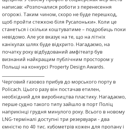
написав: «Розпочалися роботи з перенесення
огорожі. Таким чином, скоро не буде перешкод,
щоб пройти стежкою біля Русалоньки». Коли це
станеться і скільки коштуватиме – подробиць поки
невідомо. Але усе вказує на те, що на літніх
канікулах шлях буде відкрито. Нагадаємо, на
початку року відбудований амфітеатр був
визнаний найкращим публічним простором у
Польщі на конкурсі Property Design Awards.
_____________________
Черговий газовоз прибув до морського порту в
Policach. Цього разу він постачав етилен,
необхідний для виробництва пластику. Нагадаємо,
перше судно такого типу зайшло в порт Поліц
наприкінці грудня минулого року. Всього в новому
LNG-терміналі доступні три резервуари - два
ємністю по 40 тис. кубометрів кожен для пропану і