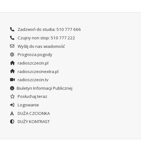
Zadzwoń do studia: 510 777 666
Czujny non stop: 510 777 222
Wyślij do nas wiadomość
Prognoza pogody
radioszczecin.pl
radioszczecinextra.pl
radioszczecin.tv
Biuletyn Informacji Publicznej
Posłuchaj teraz
Logowanie
DUŻA CZCIONKA
DUŻY KONTRAST