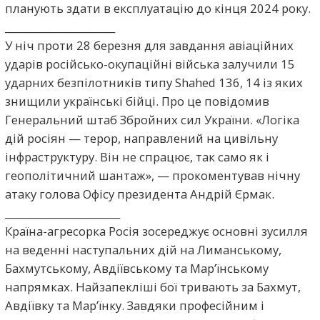
планують здати в експлуатацію до кінця 2024 року.
______________________
У ніч проти 28 березня для завдання авіаційних
ударів російсько-окупаційні війська залучили 15
ударних безпілотників типу Shahed 136, 14 із яких
знищили українські бійці. Про це повідомив
Генеральний штаб Збройних сил України. «Логіка
дій росіян — терор, направлений на цивільну
інфраструктуру. Він не спрацює, так само як і
геополітичний шантаж», — прокоментував нічну
атаку голова Офісу президента Андрій Єрмак.
_______________________
Країна-агресорка Росія зосереджує основні зусилля
на веденні наступальних дій на Лиманському,
Бахмутському, Авдіївському та Мар’їнському
напрямках. Найзапекліші бої тривають за Бахмут,
Авдіївку та Мар’їнку. Завдяки професійним і