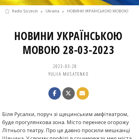
Radio Szczecin
»
Ukraina
»
НОВИНИ УКРАЇНСЬКОЮ МОВОЮ
НОВИНИ УКРАЇНСЬКОЮ
МОВОЮ 28-03-2023
2023-03-28
YULIIA MUSATENKO
Біля Русалки, поруч зі щецинським амфітеатром,
буде прогулянкова зона. Місто перенесе огорожу
Літнього театру. Про це давно просили мешканці
Щецина. У своєму профілі в соцмережах мер міста