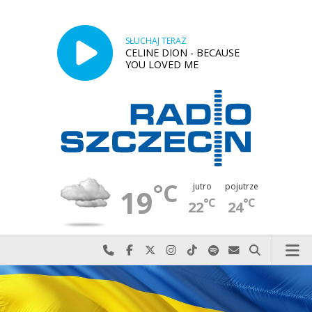
SŁUCHAJ TERAZ
CELINE DION - BECAUSE
YOU LOVED ME
°C
jutro
pojutrze
19
°C
°C
22
24
Najlepiej po prostu do nas zadzwoń
Odwiedź nas na Facebook-u
Odwiedź nas na X
Odwiedź nas na Instagram-ie
Odwiedź nas na TikTok-u
Szukaj nas na Spotify
Wyślij do nas w
Szukaj