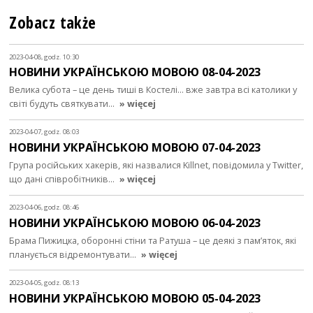
Zobacz także
2023-04-08, godz. 10:30
НОВИНИ УКРАЇНСЬКОЮ МОВОЮ 08-04-2023
Велика субота – це день тиші в Костелі... вже завтра всі католики у
світі будуть святкувати…
» więcej
2023-04-07, godz. 08:03
НОВИНИ УКРАЇНСЬКОЮ МОВОЮ 07-04-2023
Група російських хакерів, які назвалися Killnet, повідомила у Twitter,
що дані співробітників…
» więcej
2023-04-06, godz. 08:46
НОВИНИ УКРАЇНСЬКОЮ МОВОЮ 06-04-2023
Брама Пижицка, оборонні стіни та Ратуша – це деякі з пам’яток, які
планується відремонтувати…
» więcej
2023-04-05, godz. 08:13
НОВИНИ УКРАЇНСЬКОЮ МОВОЮ 05-04-2023