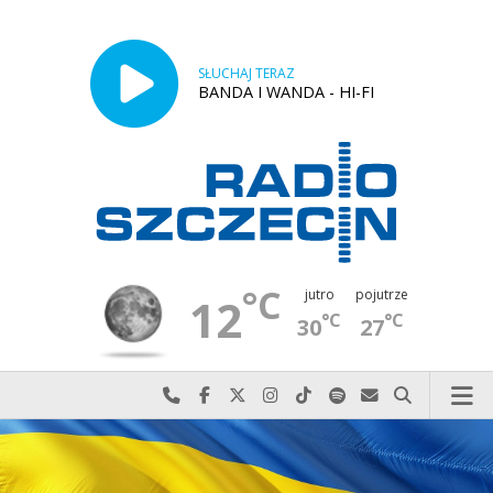
SŁUCHAJ TERAZ
BANDA I WANDA - HI-FI
°C
jutro
pojutrze
12
°C
°C
30
27
Najlepiej po prostu do nas zadzwoń
Odwiedź nas na Facebook-u
Odwiedź nas na X
Odwiedź nas na Instagram-ie
Odwiedź nas na TikTok-u
Szukaj nas na Spotify
Wyślij do nas w
Szukaj