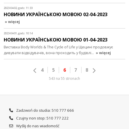
2023-04-02, godz. 11:33
НОВИНИ УКРАЇНСЬКОЮ МОВОЮ 02-04-2023
» więcej
2023-04-01, godz. 10:14
НОВИНИ УКРАЇНСЬКОЮ МОВОЮ 01-04-2023
Виставка Body Worlds & The Cycle of Life у Щецині продовжує
дивувати відвідувачів, вона проходить у будівлі…
» więcej
4
5
6
7
8
543 na 55 stronach
Zadzwoń do studia: 510 777 666
Czujny non stop: 510 777 222
Wyślij do nas wiadomość