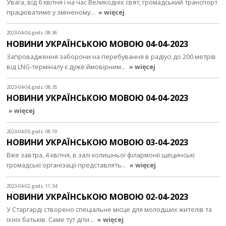
Увага, від 6 квітня і на час Великодніх свят, громадський транспорт
працюватиме у зміненому…
» więcej
2023-04-04, godz. 08:36
НОВИНИ УКРАЇНСЬКОЮ МОВОЮ 04-04-2023
Запровадження заборони на перебування в радіусі до 200 метрів
від LNG-терміналу є дуже ймовірним…
» więcej
2023-04-04, godz. 08:35
НОВИНИ УКРАЇНСЬКОЮ МОВОЮ 04-04-2023
» więcej
2023-04-03, godz. 08:19
НОВИНИ УКРАЇНСЬКОЮ МОВОЮ 03-04-2023
Вже завтра, 4 квітня, в залі колишньої філармонії щецинські
громадські організації представлять…
» więcej
2023-04-02, godz. 11:34
НОВИНИ УКРАЇНСЬКОЮ МОВОЮ 02-04-2023
У Старгарді створено спеціальне місце для молодших жителів та
їхніх батьків. Саме тут діти…
» więcej