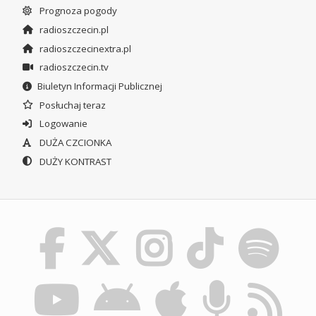
Prognoza pogody
radioszczecin.pl
radioszczecinextra.pl
radioszczecin.tv
Biuletyn Informacji Publicznej
Posłuchaj teraz
Logowanie
DUŻA CZCIONKA
DUŻY KONTRAST