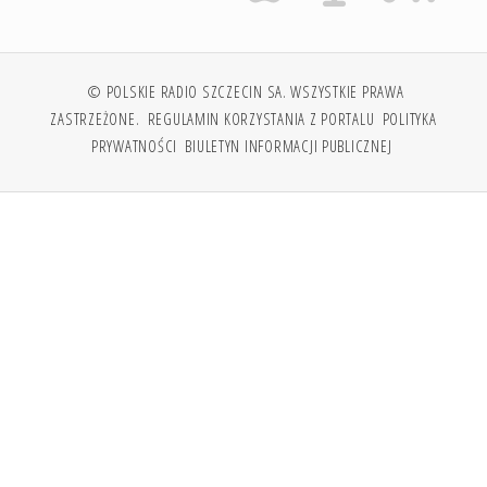
© POLSKIE RADIO SZCZECIN SA. WSZYSTKIE PRAWA
ZASTRZEŻONE.
REGULAMIN KORZYSTANIA Z PORTALU
POLITYKA
PRYWATNOŚCI
BIULETYN INFORMACJI PUBLICZNEJ