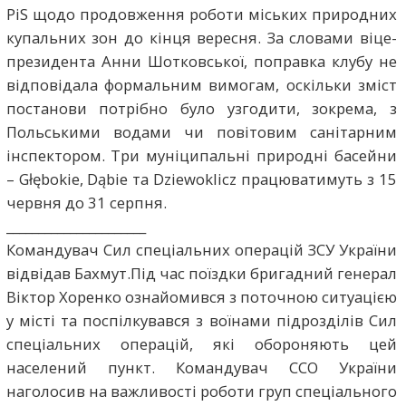
PiS щодо продовження роботи міських природних
купальних зон до кінця вересня. За словами віце-
президента Анни Шотковської, поправка клубу не
відповідала формальним вимогам, оскільки зміст
постанови потрібно було узгодити, зокрема, з
Польськими водами чи повітовим санітарним
інспектором. Три муніципальні природні басейни
– Głębokie, Dąbie та Dziewoklicz працюватимуть з 15
червня до 31 серпня.
______________________
Командувач Сил спеціальних операцій ЗСУ України
відвідав Бахмут.Під час поїздки бригадний генерал
Віктор Хоренко ознайомився з поточною ситуацією
у місті та поспілкувався з воїнами підрозділів Сил
спеціальних операцій, які обороняють цей
населений пункт. Командувач ССО України
наголосив на важливості роботи груп спеціального