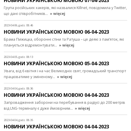
НОВИНИ УКРАЇНСЬКОЮ МОВОЮ 07-04-2023
Група російських хакерів, які назвалися Killnet, повідомила у Twitter,
що дані співробітників…
» więcej
2023-04-06, godz. 08:46
НОВИНИ УКРАЇНСЬКОЮ МОВОЮ 06-04-2023
Брама Пижицка, оборонні стіни та Ратуша – це деякі з пам’яток, які
планується відремонтувати…
» więcej
2023-04-05, godz. 08:13
НОВИНИ УКРАЇНСЬКОЮ МОВОЮ 05-04-2023
Увага, від 6 квітня і на час Великодніх свят, громадський транспорт
працюватиме у зміненому…
» więcej
2023-04-04, godz. 08:36
НОВИНИ УКРАЇНСЬКОЮ МОВОЮ 04-04-2023
Запровадження заборони на перебування в радіусі до 200 метрів
від LNG-терміналу є дуже ймовірним…
» więcej
2023-04-04, godz. 08:35
НОВИНИ УКРАЇНСЬКОЮ МОВОЮ 04-04-2023