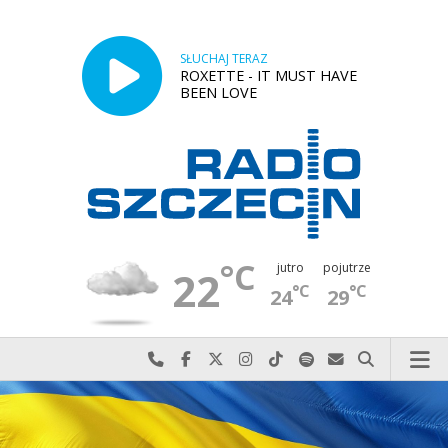
SŁUCHAJ TERAZ
ROXETTE - IT MUST HAVE
BEEN LOVE
°C
jutro
pojutrze
22
°C
°C
24
29
Najlepiej po prostu do nas zadzwoń
Odwiedź nas na Facebook-u
Odwiedź nas na X
Odwiedź nas na Instagram-ie
Odwiedź nas na TikTok-u
Szukaj nas na Spotify
Wyślij do nas w
Szukaj