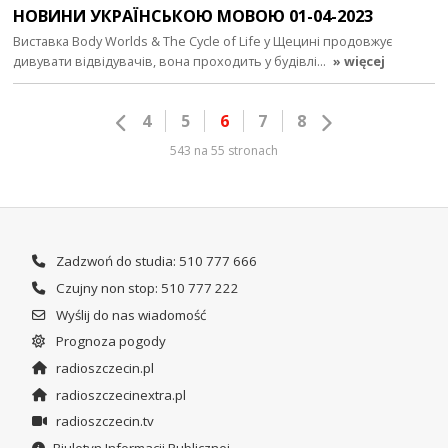
НОВИНИ УКРАЇНСЬКОЮ МОВОЮ 01-04-2023
Виставка Body Worlds & The Cycle of Life у Щецині продовжує
дивувати відвідувачів, вона проходить у будівлі…
» więcej
4
5
6
7
8
543 na 55 stronach
Zadzwoń do studia: 510 777 666
Czujny non stop: 510 777 222
Wyślij do nas wiadomość
Prognoza pogody
radioszczecin.pl
radioszczecinextra.pl
radioszczecin.tv
Biuletyn Informacji Publicznej