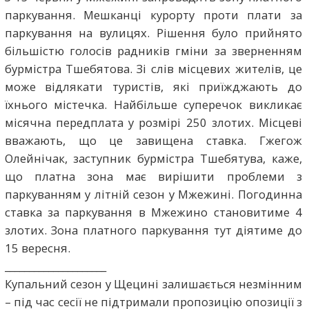
паркування. Мешканці курорту проти плати за
паркування на вулицях. Рішення було прийнято
більшістю голосів радників гміни за зверненням
бурмістра Тшебятова. Зі слів місцевих жителів, це
може відлякати туристів, які приїжджають до
їхнього містечка. Найбільше суперечок викликає
місячна передплата у розмірі 250 злотих. Місцеві
вважають, що це завищена ставка. Гжегож
Олейнічак, заступник бурмістра Тшебятува, каже,
що платна зона має вирішити проблеми з
паркуванням у літній сезон у Мжежині. Погодинна
ставка за паркування в Мжежино становитиме 4
злотих. Зона платного паркування тут діятиме до
15 вересня.
_____________________
Купальний сезон у Щецині залишається незмінним
– під час сесії не підтримали пропозицію опозиції з