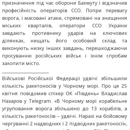
призначення під час оборони Бахмуту і відзначив
професійність операторів ССО. Попри перевагу
ворога, і масовані атаки, спрямовані на знищення
міських кварталів, оператори ССО України
завдають противнику ударів на ключових
ділянках, нищать його особовий склад та
виконують низку інших завдань, перешкоджаючи
просуванню російських військ і їхнім спробам
захопити місто.
_______________________
Військові Російської Федерації удвічі збільшили
кількість ракетоносіїв у Чорному морі. Про це 25
квітня повідомив спікер ОК «Південь» Владислав
Назаров у Telegram. «В Чорному морі корабельне
угруповання ворога збільшено до 1️3️ кораблів, а
кількість ракетоносіїв – удвічі. Наразі на бойовому
чергуванні 2️ надводних і 2️ підводних ракетоносії»,