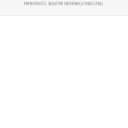
PRYWATNOŚCI
BIULETYN INFORMACJI PUBLICZNEJ