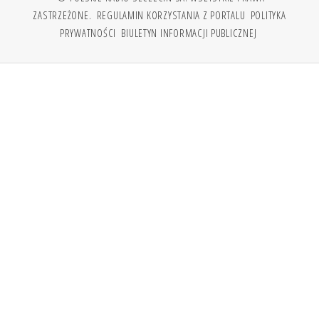
ZASTRZEŻONE.
REGULAMIN KORZYSTANIA Z PORTALU
POLITYKA
PRYWATNOŚCI
BIULETYN INFORMACJI PUBLICZNEJ