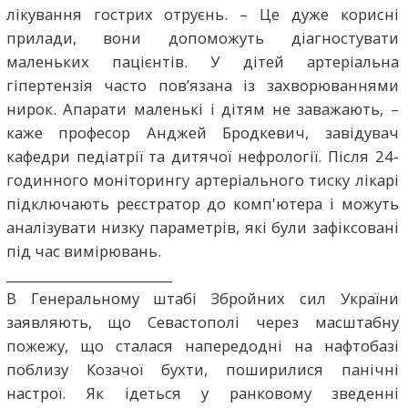
лікування гострих отруєнь. – Це дуже корисні
прилади, вони допоможуть діагностувати
маленьких пацієнтів. У дітей артеріальна
гіпертензія часто пов’язана із захворюваннями
нирок. Апарати маленькі і дітям не заважають, –
каже професор Анджей Бродкевич, завідувач
кафедри педіатрії та дитячої нефрології. Після 24-
годинного моніторингу артеріального тиску лікарі
підключають реєстратор до комп'ютера і можуть
аналізувати низку параметрів, які були зафіксовані
під час вимірювань.
__________________________
В Генеральному штабі Збройних сил України
заявляють, що Севастополі через масштабну
пожежу, що сталася напередодні на нафтобазі
поблизу Козачої бухти, поширилися панічні
настрої. Як ідеться у ранковому зведенні