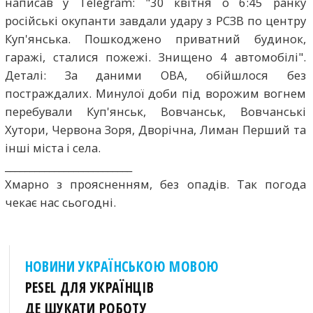
написав у Telegram: "30 квітня о 6:45 ранку
російські окупанти завдали удару з РСЗВ по центру
Куп'янська. Пошкоджено приватний будинок,
гаражі, сталися пожежі. Знищено 4 автомобілі".
Деталі: За даними ОВА, обійшлося без
постраждалих. Минулої доби під ворожим вогнем
перебували Куп'янськ, Вовчанськ, Вовчанські
Хутори, Червона Зоря, Дворічна, Лиман Перший та
інші міста і села.
__________________________
Хмарно з проясненням, без опадів. Так погода
чекає нас сьогодні.
НОВИНИ УКРАЇНСЬКОЮ МОВОЮ
PESEL ДЛЯ УКРАЇНЦІВ
ДЕ ШУКАТИ РОБОТУ