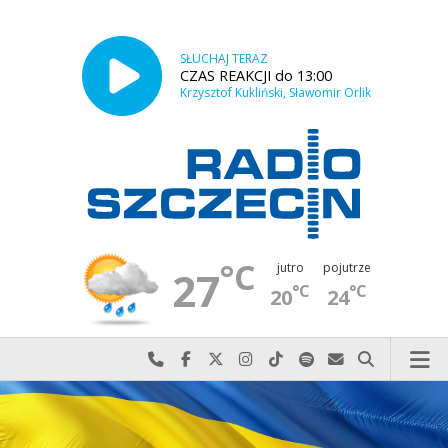
SŁUCHAJ TERAZ
CZAS REAKCJI do 13:00
Krzysztof Kukliński, Sławomir Orlik
°C
jutro
pojutrze
27
°C
°C
20
24
Najlepiej po prostu do nas zadzwoń
Odwiedź nas na Facebook-u
Odwiedź nas na X
Odwiedź nas na Instagram-ie
Odwiedź nas na TikTok-u
Szukaj nas na Spotify
Wyślij do nas w
Szukaj