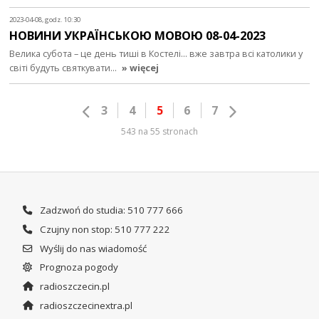
2023-04-08, godz. 10:30
НОВИНИ УКРАЇНСЬКОЮ МОВОЮ 08-04-2023
Велика субота – це день тиші в Костелі... вже завтра всі католики у
світі будуть святкувати…
» więcej
3
4
5
6
7
543 na 55 stronach
Zadzwoń do studia: 510 777 666
Czujny non stop: 510 777 222
Wyślij do nas wiadomość
Prognoza pogody
radioszczecin.pl
radioszczecinextra.pl