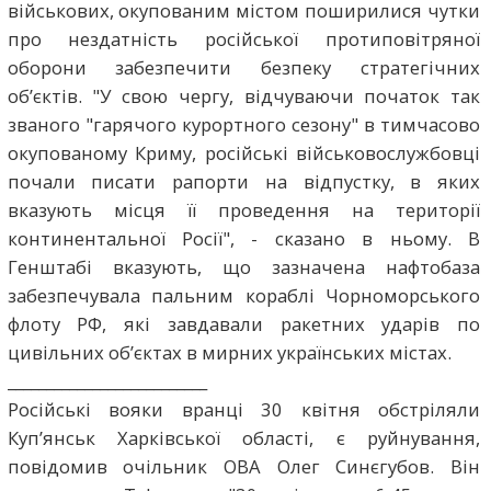
військових, окупованим містом поширилися чутки
про нездатність російської протиповітряної
оборони забезпечити безпеку стратегічних
об’єктів. "У свою чергу, відчуваючи початок так
званого "гарячого курортного сезону" в тимчасово
окупованому Криму, російські військовослужбовці
почали писати рапорти на відпустку, в яких
вказують місця її проведення на території
континентальної Росії", - сказано в ньому. В
Генштабі вказують, що зазначена нафтобаза
забезпечувала пальним кораблі Чорноморського
флоту РФ, які завдавали ракетних ударів по
цивільних об’єктах в мирних українських містах.
__________________________
Російські вояки вранці 30 квітня обстріляли
Куп’янськ Харківської області, є руйнування,
повідомив очільник ОВА Олег Синєгубов. Він