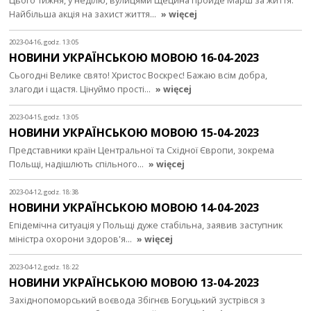
Цього тижня, у неділю, вулицями Щецина пройде Марш за життя.
Найбільша акція на захист життя…
» więcej
2023-04-16, godz. 13:05
НОВИНИ УКРАЇНСЬКОЮ МОВОЮ 16-04-2023
Сьогодні Велике свято! Христос Воскрес! Бажаю всім добра,
злагоди і щастя. Цінуймо прості…
» więcej
2023-04-15, godz. 13:05
НОВИНИ УКРАЇНСЬКОЮ МОВОЮ 15-04-2023
Представники країн Центральної та Східної Європи, зокрема
Польщі, надішлють спільного…
» więcej
2023-04-12, godz. 18:38
НОВИНИ УКРАЇНСЬКОЮ МОВОЮ 14-04-2023
Епідемічна ситуація у Польщі дуже стабільна, заявив заступник
міністра охорони здоров'я…
» więcej
2023-04-12, godz. 18:22
НОВИНИ УКРАЇНСЬКОЮ МОВОЮ 13-04-2023
Західнопоморський воєвода Збігнєв Богуцький зустрівся з