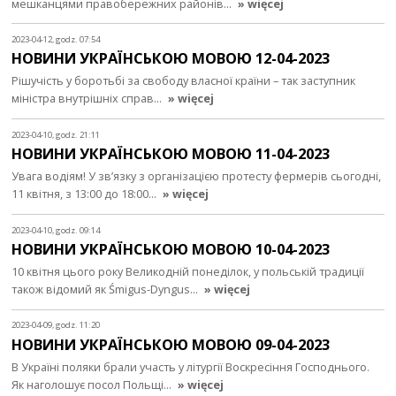
мешканцями правобережних районів…
» więcej
2023-04-12, godz. 07:54
НОВИНИ УКРАЇНСЬКОЮ МОВОЮ 12-04-2023
Рішучість у боротьбі за свободу власної країни – так заступник
міністра внутрішніх справ…
» więcej
2023-04-10, godz. 21:11
НОВИНИ УКРАЇНСЬКОЮ МОВОЮ 11-04-2023
Увага водіям! У зв’язку з організацією протесту фермерів сьогодні,
11 квітня, з 13:00 до 18:00…
» więcej
2023-04-10, godz. 09:14
НОВИНИ УКРАЇНСЬКОЮ МОВОЮ 10-04-2023
10 квітня цього року Великодній понеділок, у польській традиції
також відомий як Śmigus-Dyngus…
» więcej
2023-04-09, godz. 11:20
НОВИНИ УКРАЇНСЬКОЮ МОВОЮ 09-04-2023
В Україні поляки брали участь у літургії Воскресіння Господнього.
Як наголошує посол Польщі…
» więcej