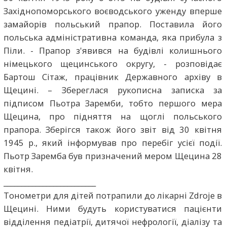
Західнопоморського воєводського уженду вперше
замайорів польський прапор. Поставила його
польська адміністративна команда, яка прибула з
Піли. - Прапор з'явився на будівлі колишнього
німецького щецинського округу, - розповідає
Бартош Сітаж, працівник Державного архіву в
Щецині. – Збереглася рукописна записка за
підписом Пьотра Заремби, тобто першого мера
Щецина, про підняття на щоглі польського
прапора. Зберігся також його звіт від 30 квітня
1945 р., який інформував про перебіг усієї події.
Пьотр Заремба був призначений мером Щецина 28
квітня.
__________________________
Тонометри для дітей потрапили до лікарні Zdroje в
Щецині. Ними будуть користуватися пацієнти
відділення педіатрії, дитячої нефрології, діалізу та