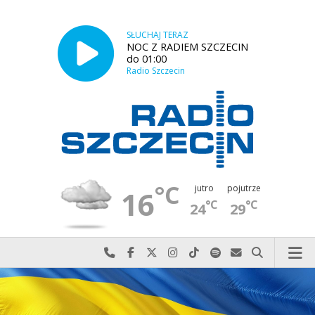
SŁUCHAJ TERAZ
NOC Z RADIEM SZCZECIN
do 01:00
Radio Szczecin
°C
jutro
pojutrze
16
°C
°C
24
29
Najlepiej po prostu do nas zadzwoń
Odwiedź nas na Facebook-u
Odwiedź nas na X
Odwiedź nas na Instagram-ie
Odwiedź nas na TikTok-u
Szukaj nas na Spotify
Wyślij do nas w
Szukaj