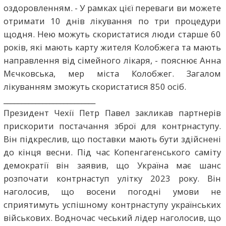
оздоровленням. - У рамках цієї переваги ви можете
отримати 10 днів лікування по три процедури
щодня. Нею можуть скористатися люди старше 60
років, які мають карту жителя Колобжега та мають
направлення від сімейного лікаря, - пояснює Анна
Мєчковська, мер міста Колобжег. Загалом
лікуванням зможуть скористатися 850 осіб.
__________________________
Президент Чехії Петр Павел закликав партнерів
прискорити постачання зброї для контрнаступу.
Він підкреслив, що поставки мають бути здійснені
до кінця весни. Під час Копенгагенського саміту
демократії він заявив, що Україна має шанс
розпочати контрнаступ улітку 2023 року. Він
наголосив, що восени погодні умови не
сприятимуть успішному контрнаступу українських
військових. Водночас чеський лідер наголосив, що