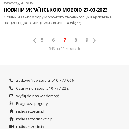
2023-03-27, godz. 08:18
НОВИНИ УКРАЇНСЬКОЮ МОВОЮ 27-03-2023
Останній альбом хору Морського технічного університету в
Щецині під керівництвом Сільвії…
» więcej
5
6
7
8
9
543 na 55 stronach
Zadzwoń do studia: 510 777 666
Czujny non stop: 510 777 222
Wyślij do nas wiadomość
Prognoza pogody
radioszczecin.pl
radioszczecinextra.pl
radioszczecin.tv