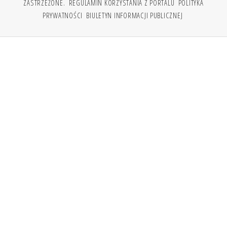
ZASTRZEŻONE.
REGULAMIN KORZYSTANIA Z PORTALU
POLITYKA
PRYWATNOŚCI
BIULETYN INFORMACJI PUBLICZNEJ