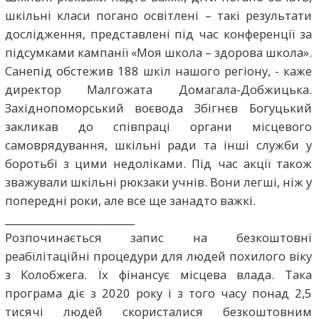
шкільні класи погано освітлені – такі результати
дослідження, представлені під час конференції за
підсумками кампанії «Моя школа – здорова школа».
Санепід обстежив 188 шкіл нашого регіону, - каже
директор Малгожата Домагала-Добжицька.
Західнопоморський воєвода Збігнєв Богуцький
закликав до співпраці органи місцевого
самоврядування, шкільні ради та інші служби у
боротьбі з цими недоліками. Під час акції також
зважували шкільні рюкзаки учнів. Вони легші, ніж у
попередні роки, але все ще занадто важкі.
__________________________
Розпочинається запис на безкоштовні
реабілітаційні процедури для людей похилого віку
з Колобжега. Їх фінансує місцева влада. Така
програма діє з 2020 року і з того часу понад 2,5
тисячі людей скористалися безкоштовним