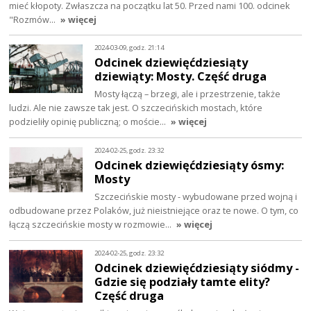
mieć kłopoty. Zwłaszcza na początku lat 50. Przed nami 100. odcinek
"Rozmów…
» więcej
2024-03-09, godz. 21:14
Odcinek dziewięćdziesiąty
dziewiąty: Mosty. Część druga
Mosty łączą – brzegi, ale i przestrzenie, także
ludzi. Ale nie zawsze tak jest. O szczecińskich mostach, które
podzieliły opinię publiczną; o moście…
» więcej
2024-02-25, godz. 23:32
Odcinek dziewięćdziesiąty ósmy:
Mosty
Szczecińskie mosty - wybudowane przed wojną i
odbudowane przez Polaków, już nieistniejące oraz te nowe. O tym, co
łączą szczecińskie mosty w rozmowie…
» więcej
2024-02-25, godz. 23:32
Odcinek dziewięćdziesiąty siódmy -
Gdzie się podziały tamte elity?
Część druga