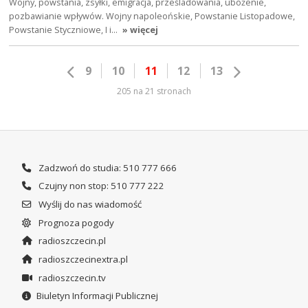
Wojny, powstania, zsyłki, emigracja, prześladowania, ubożenie,
pozbawianie wpływów. Wojny napoleońskie, Powstanie Listopadowe,
Powstanie Styczniowe, I i…
» więcej
9
10
11
12
13
205 na 21 stronach
Zadzwoń do studia: 510 777 666
Czujny non stop: 510 777 222
Wyślij do nas wiadomość
Prognoza pogody
radioszczecin.pl
radioszczecinextra.pl
radioszczecin.tv
Biuletyn Informacji Publicznej