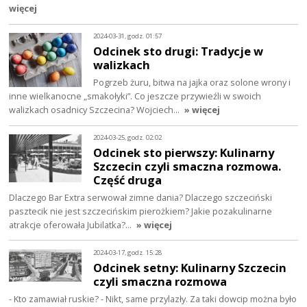
więcej
2024-03-31, godz. 01:57
Odcinek sto drugi: Tradycje w
walizkach
Pogrzeb żuru, bitwa na jajka oraz solone wrony i
inne wielkanocne „smakołyki”. Co jeszcze przywieźli w swoich
walizkach osadnicy Szczecina? Wojciech…
» więcej
2024-03-25, godz. 02:02
Odcinek sto pierwszy: Kulinarny
Szczecin czyli smaczna rozmowa.
Część druga
Dlaczego Bar Extra serwował zimne dania? Dlaczego szczeciński
pasztecik nie jest szczecińskim pierożkiem? Jakie pozakulinarne
atrakcje oferowała Jubilatka?…
» więcej
2024-03-17, godz. 15:28
Odcinek setny: Kulinarny Szczecin
czyli smaczna rozmowa
- Kto zamawiał ruskie? - Nikt, same przylazły. Za taki dowcip można było