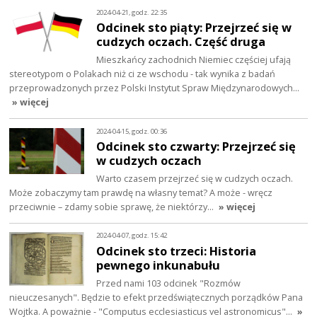
2024-04-21, godz. 22:35
Odcinek sto piąty: Przejrzeć się w
cudzych oczach. Część druga
Mieszkańcy zachodnich Niemiec częściej ufają
stereotypom o Polakach niż ci ze wschodu - tak wynika z badań
przeprowadzonych przez Polski Instytut Spraw Międzynarodowych…
» więcej
2024-04-15, godz. 00:36
Odcinek sto czwarty: Przejrzeć się
w cudzych oczach
Warto czasem przejrzeć się w cudzych oczach.
Może zobaczymy tam prawdę na własny temat? A może - wręcz
przeciwnie – zdamy sobie sprawę, że niektórzy…
» więcej
2024-04-07, godz. 15:42
Odcinek sto trzeci: Historia
pewnego inkunabułu
Przed nami 103 odcinek "Rozmów
nieuczesanych". Będzie to efekt przedświątecznych porządków Pana
Wojtka. A poważnie - "Computus ecclesiasticus vel astronomicus"…
»