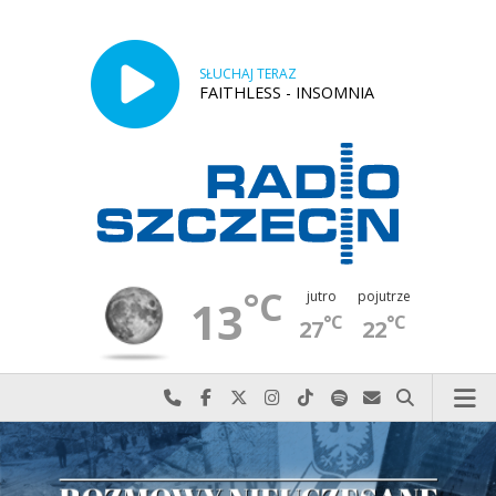
SŁUCHAJ TERAZ
FAITHLESS - INSOMNIA
°C
jutro
pojutrze
13
°C
°C
27
22
Najlepiej po prostu do nas zadzwoń
Odwiedź nas na Facebook-u
Odwiedź nas na X
Odwiedź nas na Instagram-ie
Odwiedź nas na TikTok-u
Szukaj nas na Spotify
Wyślij do nas w
Szukaj