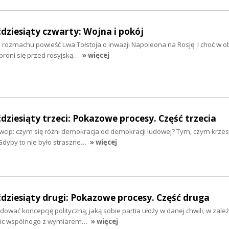
dziesiąty czwarty: Wojna i pokój
a rozmachu powieść Lwa Tołstoja o inwazji Napoleona na Rosję. I choć w ob
 broni się przed rosyjską…
» więcej
dziesiąty trzeci: Pokazowe procesy. Część trzecia
 dowcip: czym się różni demokracja od demokracji ludowej? Tym, czym krzes
Gdyby to nie było straszne…
» więcej
dziesiąty drugi: Pokazowe procesy. Część druga
ować koncepcję polityczną, jaką sobie partia ułoży w danej chwili, w zale
 nic wspólnego z wymiarem…
» więcej