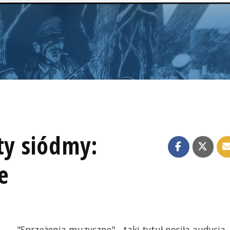
ty siódmy:
e
"Sprzężenia muzyczne" - taki tytuł nosiła audycja,