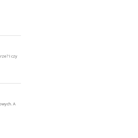
rze? I czy
owych. A