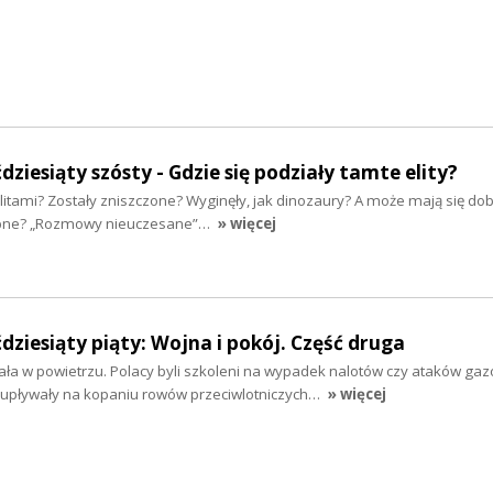
ziesiąty szósty - Gdzie się podziały tamte elity?
elitami? Zostały zniszczone? Wyginęły, jak dinozaury? A może mają się dob
ebne? „Rozmowy nieuczesane”…
» więcej
dziesiąty piąty: Wojna i pokój. Część druga
ała w powietrzu. Polacy byli szkoleni na wypadek nalotów czy ataków gaz
i upływały na kopaniu rowów przeciwlotniczych…
» więcej