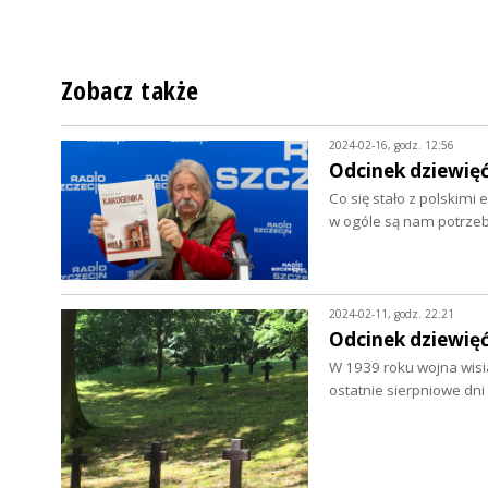
Zobacz także
2024-02-16, godz. 12:56
Odcinek dziewięćd
Co się stało z polskimi 
w ogóle są nam potrz
2024-02-11, godz. 22:21
Odcinek dziewięć
W 1939 roku wojna wisi
ostatnie sierpniowe dn