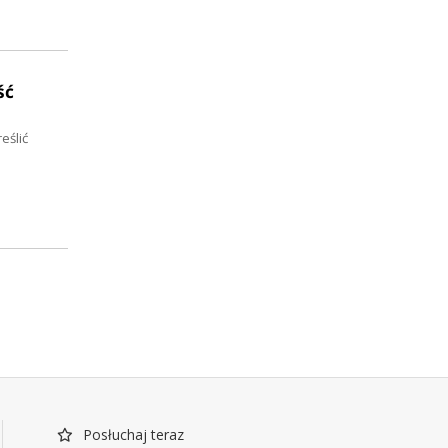
ść
eślić
Posłuchaj teraz