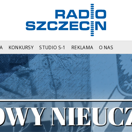
A
KONKURSY
STUDIO S-1
REKLAMA
O NAS