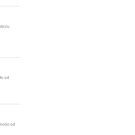
liczu
ło od
żności od