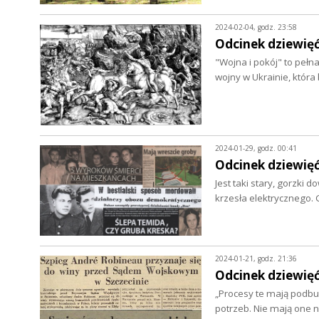
2024-02-04, godz. 23:58
Odcinek dziewięć
"Wojna i pokój" to pełn
wojny w Ukrainie, która
2024-01-29, godz. 00:41
Odcinek dziewięć
Jest taki stary, gorzki
krzesła elektrycznego. 
2024-01-21, godz. 21:36
Odcinek dziewięć
„Procesy te mają podbud
potrzeb. Nie mają one