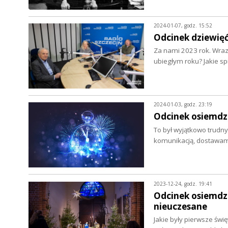
2024-01-07, godz. 15:52
Odcinek dziewię
Za nami 2023 rok. Wraz
ubiegłym roku? Jakie s
2024-01-03, godz. 23:19
Odcinek osiemdz
To był wyjątkowo trudny 
komunikacją, dostawa
2023-12-24, godz. 19:41
Odcinek osiemdzi
nieuczesane
Jakie były pierwsze świ