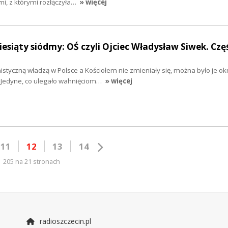
imi, z którymi rozłączyła…
» więcej
esiąty siódmy: OŚ czyli Ojciec Władysław Siwek. Czę
tyczną władzą w Polsce a Kościołem nie zmieniały się, można było je okr
 Jedyne, co ulegało wahnięciom…
» więcej
11
12
13
14
205 na 21 stronach
radioszczecin.pl