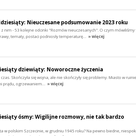
ćdziesiąty: Nieuczesane podsumowanie 2023 roku
 z nim - 53 kolejne odcinki "Rozmów nieuczesanych". O czym mówiliśmy
prawy, tematy, postaci podniosły temperaturę…
» więcej
iesiąty dziewiąty: Noworoczne życzenia
czas. Skończyła się wojna, ale nie skończyły się problemy. Miasto w ruinie
mi prądu, ogrzewaniem…
» więcej
esiąty ósmy: Wigilijne rozmowy, nie tak bardzo
ęta w polskim Szczecinie, w grudniu 1945 roku? Na pewno biedne, niespok