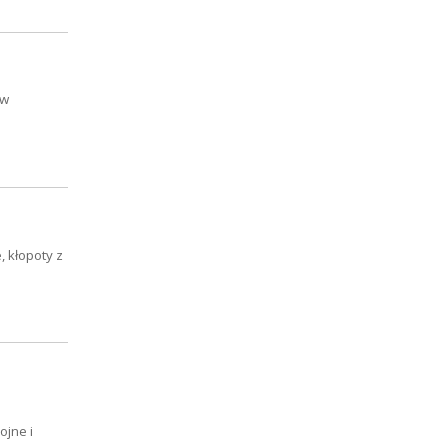
 w
, kłopoty z
ojne i