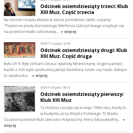
Odcinek osiemdziesiąty trzeci: Klub
XIII Muz. Część trzecia
Na stronie Urzędu Miasta w spisie pomników i tablic czytamy:
"Popiersie poety Konstantego Ildefonsa Gałczyńskiego znajduje się
na podeście klatki schodowej…
» więcej
2023-11-12, godz. 22:59
Odcinek osiemdziesiąty drugi: Klub
XIII Muz. Część druga
Było ich 9. Były córkami Zeusa i tytanidy Mnemosyne, bogini pamięci.
Każda z nich była opiekunką jakiejś dziedziny sztuki czy nauki. Kaliope
to opiekunka…
» więcej
2023-10-23, godz. 00:12
Odcinek osiemdziesiąty pierwszy:
Klub XIII Muz
Ta historia zaczęła się w maju 1946 roku, kiedy to
w budynku przy Wojska Polskiego 73 (Radio
Szczecin) powstał Klub Literacko-Artystyczny, który dał podwaliny…
»
więcej