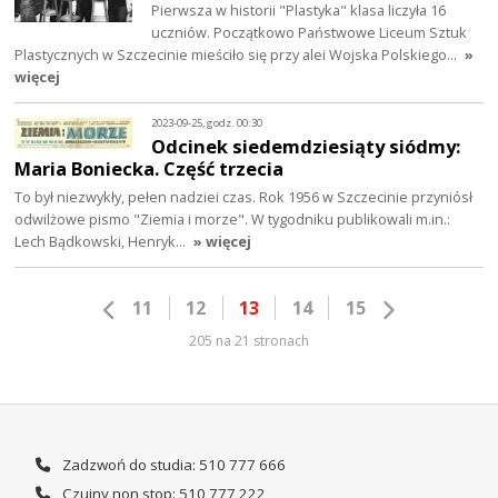
Pierwsza w historii "Plastyka" klasa liczyła 16
uczniów. Początkowo Państwowe Liceum Sztuk
Plastycznych w Szczecinie mieściło się przy alei Wojska Polskiego…
»
więcej
2023-09-25, godz. 00:30
Odcinek siedemdziesiąty siódmy:
Maria Boniecka. Część trzecia
To był niezwykły, pełen nadziei czas. Rok 1956 w Szczecinie przyniósł
odwilżowe pismo "Ziemia i morze". W tygodniku publikowali m.in.:
Lech Bądkowski, Henryk…
» więcej
11
12
13
14
15
205 na 21 stronach
Zadzwoń do studia: 510 777 666
Czujny non stop: 510 777 222