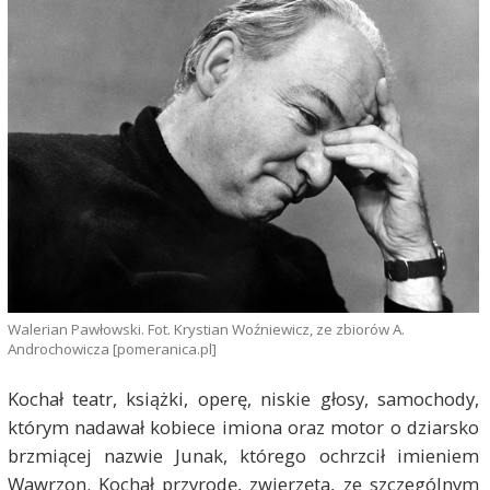
Walerian Pawłowski. Fot. Krystian Woźniewicz, ze zbiorów A.
Androchowicza [pomeranica.pl]
Kochał teatr, książki, operę, niskie głosy, samochody,
którym nadawał kobiece imiona oraz motor o dziarsko
brzmiącej nazwie Junak, którego ochrzcił imieniem
Wawrzon. Kochał przyrodę, zwierzęta, ze szczególnym