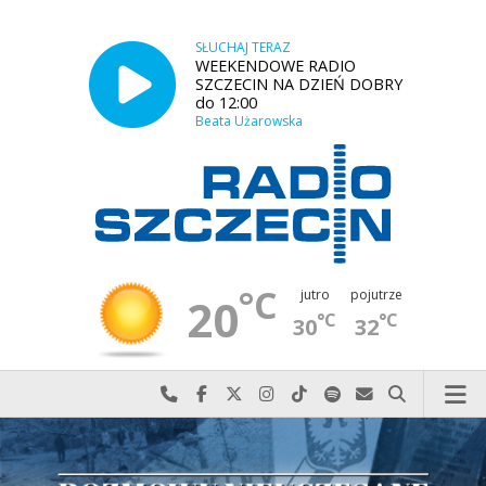
SŁUCHAJ TERAZ
WEEKENDOWE RADIO
SZCZECIN NA DZIEŃ DOBRY
do 12:00
Beata Użarowska
°C
jutro
pojutrze
20
°C
°C
30
32
Najlepiej po prostu do nas zadzwoń
Odwiedź nas na Facebook-u
Odwiedź nas na X
Odwiedź nas na Instagram-ie
Odwiedź nas na TikTok-u
Szukaj nas na Spotify
Wyślij do nas w
Szukaj