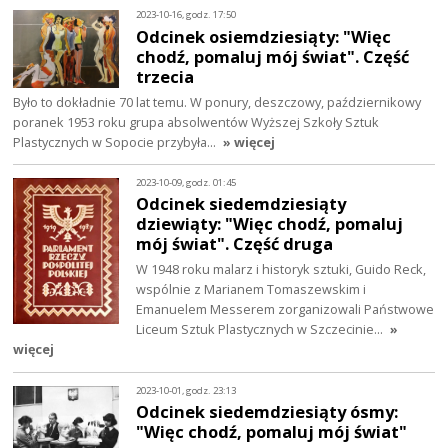
2023-10-16, godz. 17:50
Odcinek osiemdziesiąty: "Więc
chodź, pomaluj mój świat". Część
trzecia
Było to dokładnie 70 lat temu. W ponury, deszczowy, październikowy
poranek 1953 roku grupa absolwentów Wyższej Szkoły Sztuk
Plastycznych w Sopocie przybyła…
» więcej
2023-10-09, godz. 01:45
Odcinek siedemdziesiąty
dziewiąty: "Więc chodź, pomaluj
mój świat". Część druga
W 1948 roku malarz i historyk sztuki, Guido Reck,
wspólnie z Marianem Tomaszewskim i
Emanuelem Messerem zorganizowali Państwowe
Liceum Sztuk Plastycznych w Szczecinie…
»
więcej
2023-10-01, godz. 23:13
Odcinek siedemdziesiąty ósmy:
"Więc chodź, pomaluj mój świat"