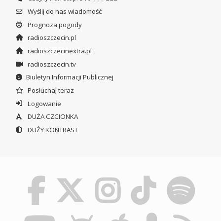
Wyślij do nas wiadomość
Prognoza pogody
radioszczecin.pl
radioszczecinextra.pl
radioszczecin.tv
Biuletyn Informacji Publicznej
Posłuchaj teraz
Logowanie
DUŻA CZCIONKA
DUŻY KONTRAST