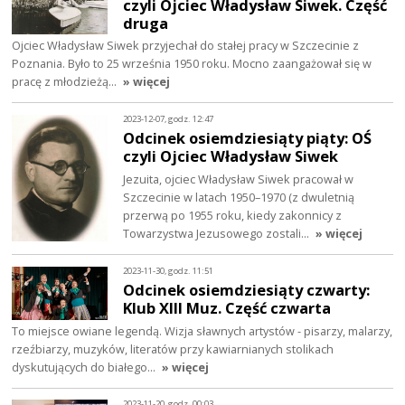
czyli Ojciec Władysław Siwek. Część
druga
Ojciec Władysław Siwek przyjechał do stałej pracy w Szczecinie z
Poznania. Było to 25 września 1950 roku. Mocno zaangażował się w
pracę z młodzieżą…
» więcej
2023-12-07, godz. 12:47
Odcinek osiemdziesiąty piąty: OŚ
czyli Ojciec Władysław Siwek
Jezuita, ojciec Władysław Siwek pracował w
Szczecinie w latach 1950–1970 (z dwuletnią
przerwą po 1955 roku, kiedy zakonnicy z
Towarzystwa Jezusowego zostali…
» więcej
2023-11-30, godz. 11:51
Odcinek osiemdziesiąty czwarty:
Klub XIII Muz. Część czwarta
To miejsce owiane legendą. Wizja sławnych artystów - pisarzy, malarzy,
rzeźbiarzy, muzyków, literatów przy kawiarnianych stolikach
dyskutujących do białego…
» więcej
2023-11-20, godz. 00:03