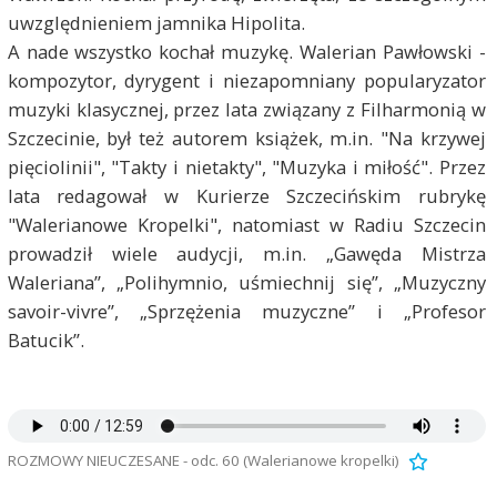
uwzględnieniem jamnika Hipolita.
A nade wszystko kochał muzykę. Walerian Pawłowski -
kompozytor, dyrygent i niezapomniany popularyzator
muzyki klasycznej, przez lata związany z Filharmonią w
Szczecinie, był też autorem książek, m.in. "Na krzywej
pięciolinii", "Takty i nietakty", "Muzyka i miłość". Przez
lata redagował w Kurierze Szczecińskim rubrykę
"Walerianowe Kropelki", natomiast w Radiu Szczecin
prowadził wiele audycji, m.in. „Gawęda Mistrza
Waleriana”, „Polihymnio, uśmiechnij się”, „Muzyczny
savoir-vivre”, „Sprzężenia muzyczne” i „Profesor
Batucik”.
ROZMOWY NIEUCZESANE - odc. 60 (Walerianowe kropelki)