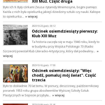
XIII Muz. Część druga
Było ich 9. Były córkami Zeusa i tytanidy Mnemosyne, bogini pamięci.
Każda z nich była opiekunką jakiejś dziedziny sztuki czy nauki. Kaliope
to opiekunka…
» więcej
2023-10-23, godz. 00:12
Odcinek osiemdziesiąty pierwszy:
Klub XIII Muz
Ta historia zaczęła się w maju 1946 roku, kiedy to
w budynku przy Wojska Polskiego 73 (Radio
Szczecin) powstał Klub Literacko-Artystyczny, który dał podwaliny…
»
więcej
2023-10-16, godz. 17:50
Odcinek osiemdziesiąty: "Więc
chodź, pomaluj mój świat". Część
trzecia
Było to dokładnie 70 lat temu. W ponury, deszczowy, październikowy
poranek 1953 roku grupa absolwentów Wyższej Szkoły Sztuk
Plastycznych w Sopocie przybyła…
» więcej
2023-10-09, godz. 01:45