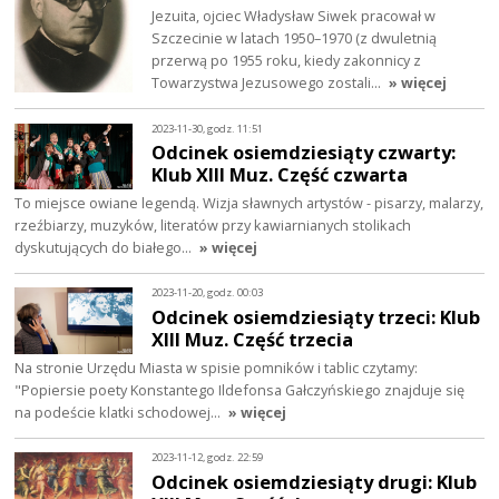
Jezuita, ojciec Władysław Siwek pracował w
Szczecinie w latach 1950–1970 (z dwuletnią
przerwą po 1955 roku, kiedy zakonnicy z
Towarzystwa Jezusowego zostali…
» więcej
2023-11-30, godz. 11:51
Odcinek osiemdziesiąty czwarty:
Klub XIII Muz. Część czwarta
To miejsce owiane legendą. Wizja sławnych artystów - pisarzy, malarzy,
rzeźbiarzy, muzyków, literatów przy kawiarnianych stolikach
dyskutujących do białego…
» więcej
2023-11-20, godz. 00:03
Odcinek osiemdziesiąty trzeci: Klub
XIII Muz. Część trzecia
Na stronie Urzędu Miasta w spisie pomników i tablic czytamy:
"Popiersie poety Konstantego Ildefonsa Gałczyńskiego znajduje się
na podeście klatki schodowej…
» więcej
2023-11-12, godz. 22:59
Odcinek osiemdziesiąty drugi: Klub