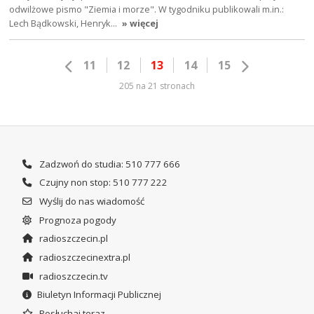
odwilżowe pismo "Ziemia i morze". W tygodniku publikowali m.in.:
Lech Bądkowski, Henryk…
» więcej
11
12
13
14
15
205 na 21 stronach
Zadzwoń do studia: 510 777 666
Czujny non stop: 510 777 222
Wyślij do nas wiadomość
Prognoza pogody
radioszczecin.pl
radioszczecinextra.pl
radioszczecin.tv
Biuletyn Informacji Publicznej
Posłuchaj teraz