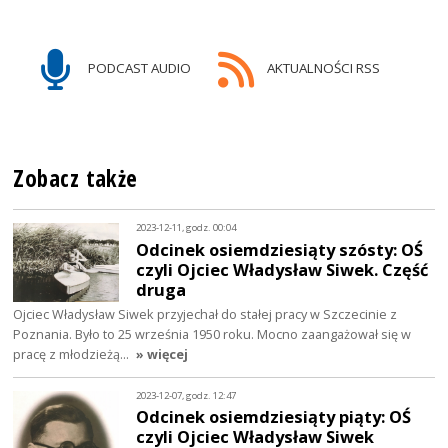
PODCAST AUDIO
AKTUALNOŚCI RSS
Zobacz także
2023-12-11, godz. 00:04
Odcinek osiemdziesiąty szósty: OŚ
czyli Ojciec Władysław Siwek. Część
druga
Ojciec Władysław Siwek przyjechał do stałej pracy w Szczecinie z
Poznania. Było to 25 września 1950 roku. Mocno zaangażował się w
pracę z młodzieżą…
» więcej
2023-12-07, godz. 12:47
Odcinek osiemdziesiąty piąty: OŚ
czyli Ojciec Władysław Siwek