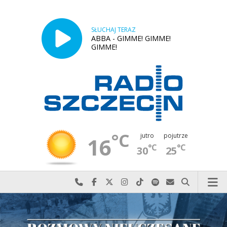
SŁUCHAJ TERAZ
ABBA - GIMME! GIMME!
GIMME!
°C
jutro
pojutrze
16
°C
°C
30
25
Najlepiej po prostu do nas zadzwoń
Odwiedź nas na Facebook-u
Odwiedź nas na X
Odwiedź nas na Instagram-ie
Odwiedź nas na TikTok-u
Szukaj nas na Spotify
Wyślij do nas w
Szukaj