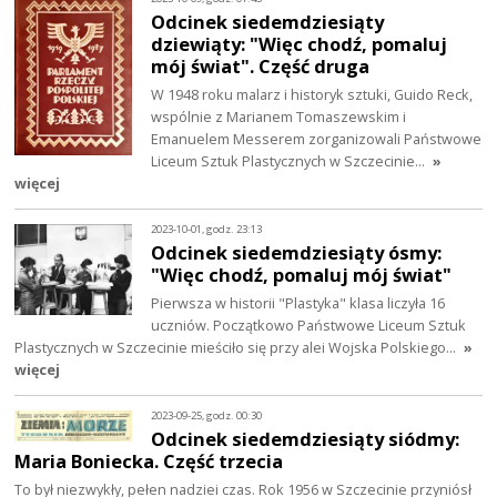
Odcinek siedemdziesiąty
dziewiąty: "Więc chodź, pomaluj
mój świat". Część druga
W 1948 roku malarz i historyk sztuki, Guido Reck,
wspólnie z Marianem Tomaszewskim i
Emanuelem Messerem zorganizowali Państwowe
Liceum Sztuk Plastycznych w Szczecinie…
»
więcej
2023-10-01, godz. 23:13
Odcinek siedemdziesiąty ósmy:
"Więc chodź, pomaluj mój świat"
Pierwsza w historii "Plastyka" klasa liczyła 16
uczniów. Początkowo Państwowe Liceum Sztuk
Plastycznych w Szczecinie mieściło się przy alei Wojska Polskiego…
»
więcej
2023-09-25, godz. 00:30
Odcinek siedemdziesiąty siódmy:
Maria Boniecka. Część trzecia
To był niezwykły, pełen nadziei czas. Rok 1956 w Szczecinie przyniósł