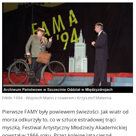
FAMA 1994 - Wojciech Mann z rowerem i Krzysztof Materna
Pierwsze FAMY były powiewem świeżości. Jak wiatr od
morza odkurzyły to, co w sztuce estradowej trąci
myszką. Festiwal Artystyczny Młodzieży Akademickiej
powstał w 1966 roku. Przez kolejne lata cieszył,