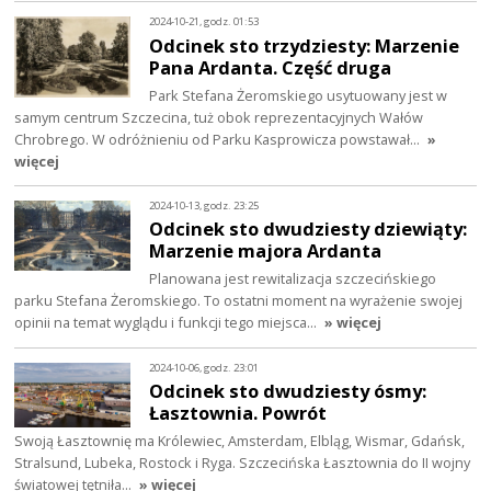
2024-10-21, godz. 01:53
Odcinek sto trzydziesty: Marzenie
Pana Ardanta. Część druga
Park Stefana Żeromskiego usytuowany jest w
samym centrum Szczecina, tuż obok reprezentacyjnych Wałów
Chrobrego. W odróżnieniu od Parku Kasprowicza powstawał…
»
więcej
2024-10-13, godz. 23:25
Odcinek sto dwudziesty dziewiąty:
Marzenie majora Ardanta
Planowana jest rewitalizacja szczecińskiego
parku Stefana Żeromskiego. To ostatni moment na wyrażenie swojej
opinii na temat wyglądu i funkcji tego miejsca…
» więcej
2024-10-06, godz. 23:01
Odcinek sto dwudziesty ósmy:
Łasztownia. Powrót
Swoją Łasztownię ma Królewiec, Amsterdam, Elbląg, Wismar, Gdańsk,
Stralsund, Lubeka, Rostock i Ryga. Szczecińska Łasztownia do II wojny
światowej tętniła…
» więcej