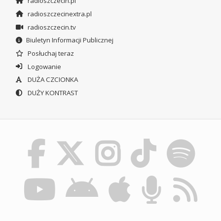
radioszczecin.pl
radioszczecinextra.pl
radioszczecin.tv
Biuletyn Informacji Publicznej
Posłuchaj teraz
Logowanie
DUŻA CZCIONKA
DUŻY KONTRAST