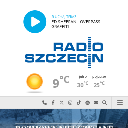
SŁUCHAJ TERAZ
ED SHEERAN - OVERPASS
GRAFFITI
°C
jutro
pojutrze
9
°C
°C
30
25
Najlepiej po prostu do nas zadzwoń
Odwiedź nas na Facebook-u
Odwiedź nas na X
Odwiedź nas na Instagram-ie
Odwiedź nas na TikTok-u
Szukaj nas na Spotify
Wyślij do nas w
Szukaj