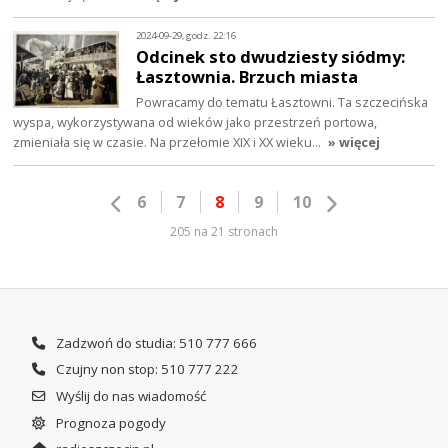
2024-09-29, godz. 22:16
Odcinek sto dwudziesty siódmy:
Łasztownia. Brzuch miasta
Powracamy do tematu Łasztowni. Ta szczecińska
wyspa, wykorzystywana od wieków jako przestrzeń portowa,
zmieniała się w czasie. Na przełomie XIX i XX wieku…
» więcej
6
7
8
9
10
205 na 21 stronach
Zadzwoń do studia: 510 777 666
Czujny non stop: 510 777 222
Wyślij do nas wiadomość
Prognoza pogody