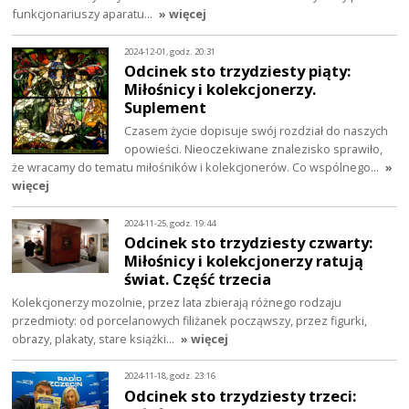
funkcjonariuszy aparatu…
» więcej
2024-12-01, godz. 20:31
Odcinek sto trzydziesty piąty:
Miłośnicy i kolekcjonerzy.
Suplement
Czasem życie dopisuje swój rozdział do naszych
opowieści. Nieoczekiwane znalezisko sprawiło,
że wracamy do tematu miłośników i kolekcjonerów. Co wspólnego…
»
więcej
2024-11-25, godz. 19:44
Odcinek sto trzydziesty czwarty:
Miłośnicy i kolekcjonerzy ratują
świat. Część trzecia
Kolekcjonerzy mozolnie, przez lata zbierają różnego rodzaju
przedmioty: od porcelanowych filiżanek począwszy, przez figurki,
obrazy, plakaty, stare książki…
» więcej
2024-11-18, godz. 23:16
Odcinek sto trzydziesty trzeci: