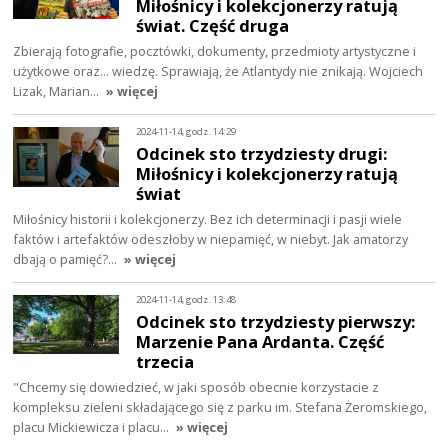
Miłośnicy i kolekcjonerzy ratują
świat. Część druga
Zbierają fotografie, pocztówki, dokumenty, przedmioty artystyczne i
użytkowe oraz... wiedzę. Sprawiają, że Atlantydy nie znikają. Wojciech
Lizak, Marian…
» więcej
2024-11-14, godz. 14:29
Odcinek sto trzydziesty drugi:
Miłośnicy i kolekcjonerzy ratują
świat
Miłośnicy historii i kolekcjonerzy. Bez ich determinacji i pasji wiele
faktów i artefaktów odeszłoby w niepamięć, w niebyt. Jak amatorzy
dbają o pamięć?…
» więcej
2024-11-14, godz. 13:48
Odcinek sto trzydziesty pierwszy:
Marzenie Pana Ardanta. Część
trzecia
"Chcemy się dowiedzieć, w jaki sposób obecnie korzystacie z
kompleksu zieleni składającego się z parku im. Stefana Żeromskiego,
placu Mickiewicza i placu…
» więcej