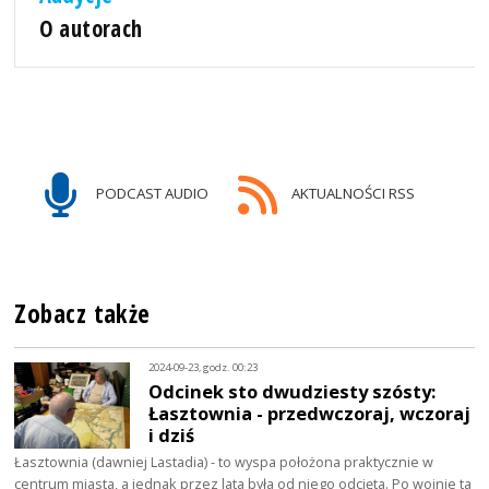
O autorach
PODCAST AUDIO
AKTUALNOŚCI RSS
Zobacz także
2024-09-23, godz. 00:23
Odcinek sto dwudziesty szósty:
Łasztownia - przedwczoraj, wczoraj
i dziś
Łasztownia (dawniej Lastadia) - to wyspa położona praktycznie w
centrum miasta, a jednak przez lata była od niego odcięta. Po wojnie ta