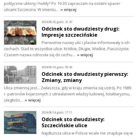
polityczne ukłony i hołdy? Po 19.30 zapraszam na ostatni spacer
ulicami Szczecina. W imieniu…
» więcej
2024-08-25, godz. 21:47
Odcinek sto dwudziesty drugi:
Impresje szczecińskie
Pierwotnie nazwy ulic i placów informowały o ich
cechach. Stad te wszystkie ulice: Krótkie, Długie, Wielkie, Piaszczyste.
Czasem nazwa odnosiła się do cechu…
» więcej
2024-08-19, godz. 00:45
Odcinek sto dwudziesty pierwszy:
Zmiany, zmiany
Ulica zmienną jest… Zwłaszcza, gdy w kraju zmienia się ustrój. Po 1989
r. patronów kojarzonych z utrwalaniem władzy ludowej, totalitaryzmu,
uległości…
» więcej
2024-08-14, godz. 17:11
Odcinek sto dwudziesty:
Szczecińskie ulice
Najdłuższa ulica w Polsce wcale nie znajduje się w