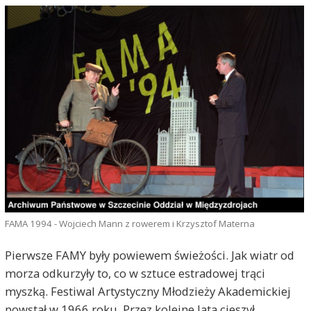
FAMA 1994 - Wojciech Mann z rowerem i Krzysztof Materna
Pierwsze FAMY były powiewem świeżości. Jak wiatr od
morza odkurzyły to, co w sztuce estradowej trąci
myszką. Festiwal Artystyczny Młodzieży Akademickiej
powstał w 1966 roku. Przez kolejne lata cieszył,