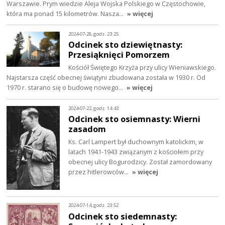
Warszawie. Prym wiedzie Aleja Wojska Polskiego w Częstochowie,
która ma ponad 15 kilometrów. Nasza…
» więcej
2024-07-28, godz. 23:25
Odcinek sto dziewiętnasty:
Przesiąknięci Pomorzem
Kościół Świętego Krzyża przy ulicy Wieniawskiego.
Najstarsza część obecnej świątyni zbudowana została w 1930 r. Od
1970 r. starano się o budowę nowego…
» więcej
2024-07-22, godz. 14:43
Odcinek sto osiemnasty: Wierni
zasadom
Ks. Carl Lampert był duchownym katolickim, w
latach 1941-1943 związanym z kościołem przy
obecnej ulicy Bogurodzicy. Został zamordowany
przez hitlerowców…
» więcej
2024-07-14, godz. 23:52
Odcinek sto siedemnasty: