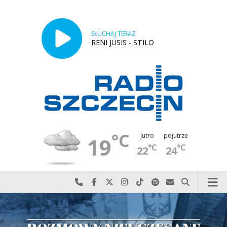
SŁUCHAJ TERAZ
RENI JUSIS - STILO
°C
jutro
pojutrze
19
°C
°C
22
24
Najlepiej po prostu do nas zadzwoń
Odwiedź nas na Facebook-u
Odwiedź nas na X
Odwiedź nas na Instagram-ie
Odwiedź nas na TikTok-u
Szukaj nas na Spotify
Wyślij do nas w
Szukaj