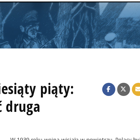
esiąty piąty:
ć druga
W 1939 roku wojna wisiała w powietrzu. Polacy byl