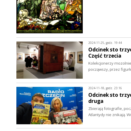
2024-11-25, godz. 19:44
Odcinek sto trzy
Część trzecia
Kolekcjonerzy mozolnie,
począwszy, przez figurki
2024-11-18, godz. 23:16
Odcinek sto trzyd
druga
Zbierają fotografie, po
Atlantydy nie znikają. 