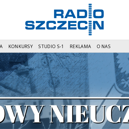
A
KONKURSY
STUDIO S-1
REKLAMA
O NAS