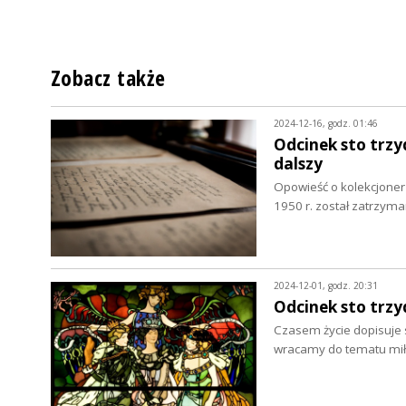
Zobacz także
2024-12-16, godz. 01:46
Odcinek sto trzyd
dalszy
Opowieść o kolekcjone
1950 r. został zatrzym
2024-12-01, godz. 20:31
Odcinek sto trzy
Czasem życie dopisuje s
wracamy do tematu mił