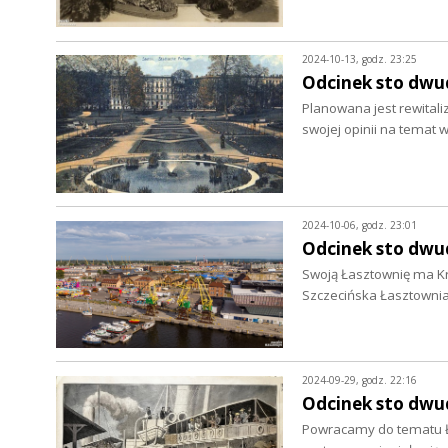
2024-10-13, godz. 23:25
Odcinek sto dwu
Planowana jest rewital
swojej opinii na temat 
2024-10-06, godz. 23:01
Odcinek sto dwu
Swoją Łasztownię ma Kr
Szczecińska Łasztownia 
2024-09-29, godz. 22:16
Odcinek sto dwu
Powracamy do tematu Ł