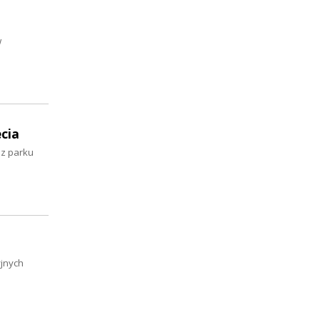
w
ecia
 z parku
jnych