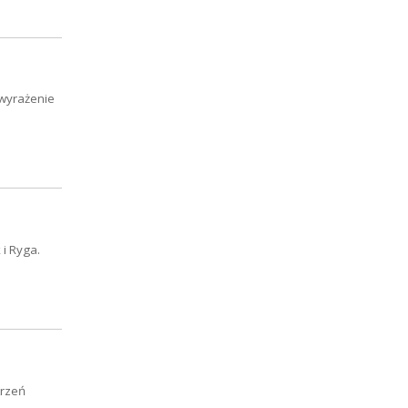
 wyrażenie
i Ryga.
trzeń