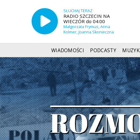
SŁUCHAJ TERAZ
RADIO SZCZECIN NA
WIECZÓR do 04:00
Małgorzata Frymus, Anna
Kolmer, Joanna Skonieczna
WIADOMOŚCI
PODCASTY
MUZYK