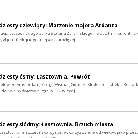
dziesty dziewiąty: Marzenie majora Ardanta
izacja szczecińskiego parku Stefana Żeromskiego. To ostatni moment na
wyglądu i funkcji tego miejsca…
» więcej
dziesty ósmy: Łasztownia. Powrót
ólewiec, Amsterdam, Elbląg, Wismar, Gdańsk, Stralsund, Lubeka, Rostock 
do II wojny światowej tętniła…
» więcej
dziesty siódmy: Łasztownia. Brzuch miasta
asztowni. Ta szczecińska wyspa, wykorzystywana od wieków jako przes