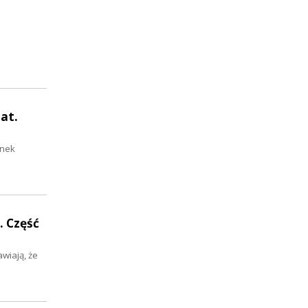
at.
anek
. Część
wiają, że