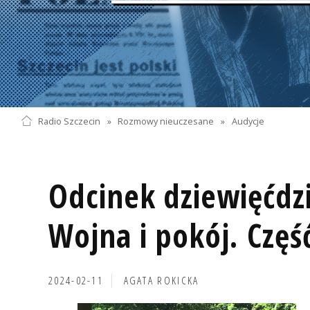
Radio Szczecin
»
Rozmowy nieuczesane
»
Audycje
Odcinek dziewięćdzi
Wojna i pokój. Częś
2024-02-11
AGATA ROKICKA