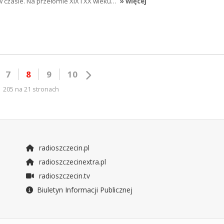
w czasie. Na przełomie XIX i XX wieku…
» więcej
7
8
9
10
205 na 21 stronach
radioszczecin.pl
radioszczecinextra.pl
radioszczecin.tv
Biuletyn Informacji Publicznej