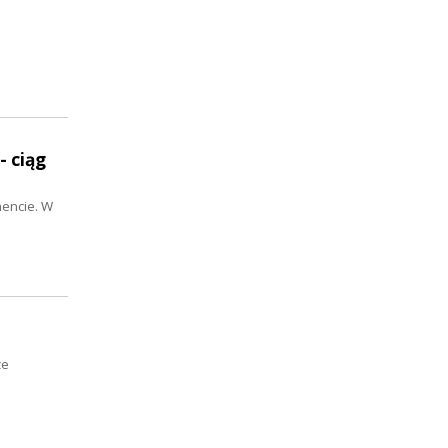
- ciąg
encie. W
że