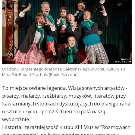
Urodziny Konstantego Ildefonsa Gałczyńskiego w Domu Kultury 13
Muz. Fot. Robert Stachnik [Radio Szczecin]
To miejsce owiane legendą. Wizja sławnych artystów -
pisarzy, malarzy, rzeźbiarzy, muzyków, literatów przy
kawiarnianych stolikach dyskutujących do białego rana
o sztuce i życiu - po dziś dzień rozpala naszą
wyobraźnię.
Historia i teraźniejszość Klubu XIII Muz w "Rozmowach
nieuczesanych", na które nieodmiennie zapraszają