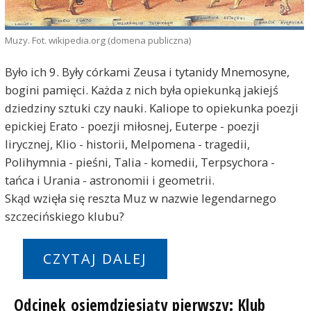
Muzy. Fot. wikipedia.org (domena publiczna)
Było ich 9. Były córkami Zeusa i tytanidy Mnemosyne,
bogini pamięci. Każda z nich była opiekunką jakiejś
dziedziny sztuki czy nauki. Kaliope to opiekunka poezji
epickiej Erato - poezji miłosnej, Euterpe - poezji
lirycznej, Klio - historii, Melpomena - tragedii,
Polihymnia - pieśni, Talia - komedii, Terpsychora -
tańca i Urania - astronomii i geometrii.
Skąd wzięła się reszta Muz w nazwie legendarnego
szczecińskiego klubu?
CZYTAJ DALEJ
Odcinek osiemdziesiąty pierwszy: Klub