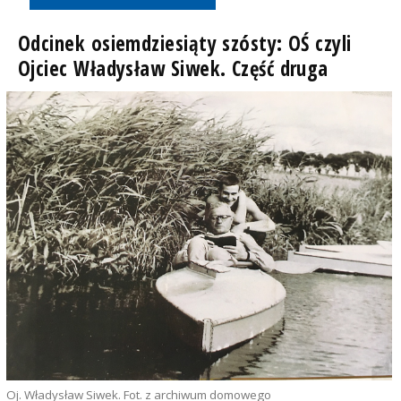
Odcinek osiemdziesiąty szósty: OŚ czyli
Ojciec Władysław Siwek. Część druga
Oj. Władysław Siwek. Fot. z archiwum domowego