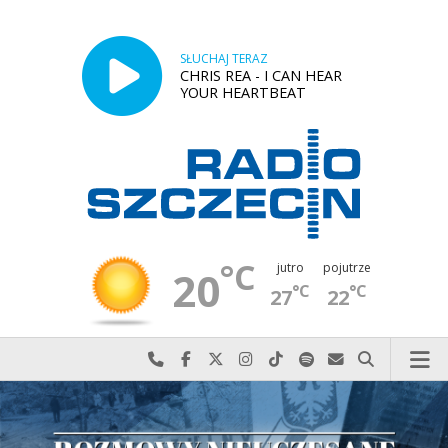
SŁUCHAJ TERAZ
CHRIS REA - I CAN HEAR
YOUR HEARTBEAT
°C
jutro
pojutrze
20
°C
°C
27
22
Najlepiej po prostu do nas zadzwoń
Odwiedź nas na Facebook-u
Odwiedź nas na X
Odwiedź nas na Instagram-ie
Odwiedź nas na TikTok-u
Szukaj nas na Spotify
Wyślij do nas w
Szukaj