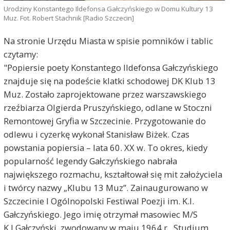
Urodziny Konstantego Ildefonsa Gałczyńskiego w Domu Kultury 13
Muz. Fot. Robert Stachnik [Radio Szczecin]
Na stronie Urzędu Miasta w spisie pomników i tablic
czytamy:
"Popiersie poety Konstantego Ildefonsa Gałczyńskiego
znajduje się na podeście klatki schodowej DK Klub 13
Muz. Zostało zaprojektowane przez warszawskiego
rzeźbiarza Olgierda Pruszyńskiego, odlane w Stoczni
Remontowej Gryfia w Szczecinie. Przygotowanie do
odlewu i cyzerkę wykonał Stanisław Biżek. Czas
powstania popiersia – lata 60. XX w. To okres, kiedy
popularność legendy Gałczyńskiego nabrała
największego rozmachu, kształtował się mit założyciela
i twórcy nazwy „Klubu 13 Muz”. Zainaugurowano w
Szczecinie I Ogólnopolski Festiwal Poezji im. K.I.
Gałczyńskiego. Jego imię otrzymał masowiec M/S
K.I.Gałczyński, zwodowany w maju 1964 r., Studium