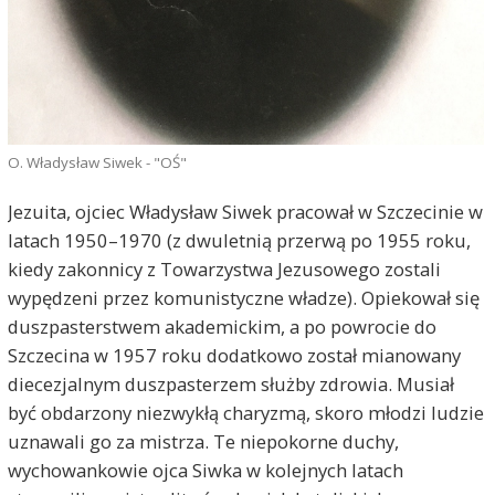
O. Władysław Siwek - "OŚ"
Jezuita, ojciec Władysław Siwek pracował w Szczecinie w
latach 1950–1970 (z dwuletnią przerwą po 1955 roku,
kiedy zakonnicy z Towarzystwa Jezusowego zostali
wypędzeni przez komunistyczne władze). Opiekował się
duszpasterstwem akademickim, a po powrocie do
Szczecina w 1957 roku dodatkowo został mianowany
diecezjalnym duszpasterzem służby zdrowia. Musiał
być obdarzony niezwykłą charyzmą, skoro młodzi ludzie
uznawali go za mistrza. Te niepokorne duchy,
wychowankowie ojca Siwka w kolejnych latach