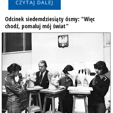
CZYTAJ DALEJ
Odcinek siedemdziesiąty ósmy: "Więc
chodź, pomaluj mój świat"
o
L