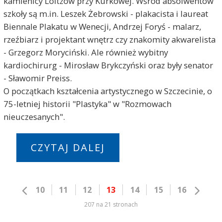
kamienicy Loitzów przy Kurkowej. Wśród absolwentów
szkoły są m.in. Leszek Żebrowski - plakacista i laureat
Biennale Plakatu w Wenecji, Andrzej Foryś - malarz,
rzeźbiarz i projektant wnętrz czy znakomity akwarelista
- Grzegorz Moryciński. Ale również wybitny
kardiochirurg - Mirosław Brykczyński oraz były senator
- Sławomir Preiss.
O początkach kształcenia artystycznego w Szczecinie, o
75-letniej historii "Plastyka" w "Rozmowach
nieuczesanych".
CZYTAJ DALEJ
10
11
12
13
14
15
16
207 na 21 stronach