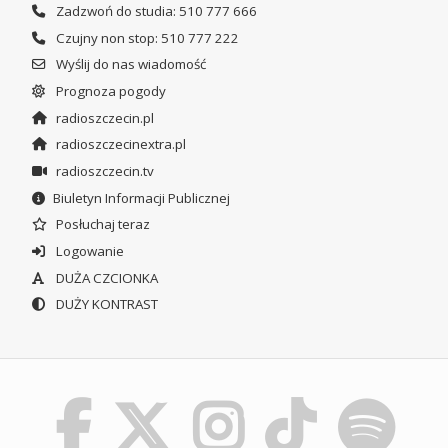
Zadzwoń do studia: 510 777 666
Czujny non stop: 510 777 222
Wyślij do nas wiadomość
Prognoza pogody
radioszczecin.pl
radioszczecinextra.pl
radioszczecin.tv
Biuletyn Informacji Publicznej
Posłuchaj teraz
Logowanie
DUŻA CZCIONKA
DUŻY KONTRAST