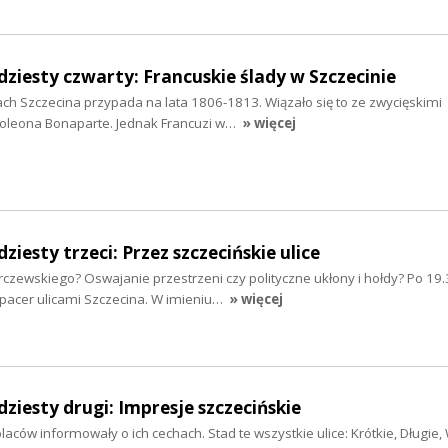
ziesty czwarty: Francuskie ślady w Szczecinie
ach Szczecina przypada na lata 1806-1813. Wiązało się to ze zwycięskimi
leona Bonaparte. Jednak Francuzi w…
» więcej
iesty trzeci: Przez szczecińskie ulice
rczewskiego? Oswajanie przestrzeni czy polityczne ukłony i hołdy? Po 19
pacer ulicami Szczecina. W imieniu…
» więcej
ziesty drugi: Impresje szczecińskie
placów informowały o ich cechach. Stad te wszystkie ulice: Krótkie, Długie, 