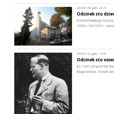
2024-07-28, godz. 23:25
Odcinek sto dzie
Kościół Świętego Krzyża
1930 r. Od 1970 r. sta
2024-07-22, godz. 14:43
Odcinek sto osi
Ks. Carl Lampert był d
Bogurodzicy. Został z