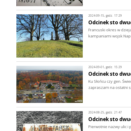
2024-09-15, godz. 17:29
Odcinek sto dwud
Francuski okres w dziej
kampaniami wojsk Napo
2024-09-01, godz. 15:29
Odcinek sto dwudz
Ku Słońcu czy gen. Świe
zapraszam na ostatni s
2024-08-25, godz. 21:47
Odcinek sto dwud
Pierwotnie nazwy ulic i 