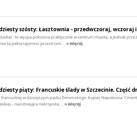
ziesty szósty: Łasztownia - przedwczoraj, wczoraj i
tadia) - to wyspa położona praktycznie w centrum miasta, a jednak przez 
jnie ta pełna tajemnic przestrzeń…
» więcej
ziesty piąty: Francuskie ślady w Szczecinie. Część d
francuskiej w dzisiejszym parku Żeromskego. Kopiec Napoleona. Cment
ewskiej – nieistniejąca nekropolia…
» więcej