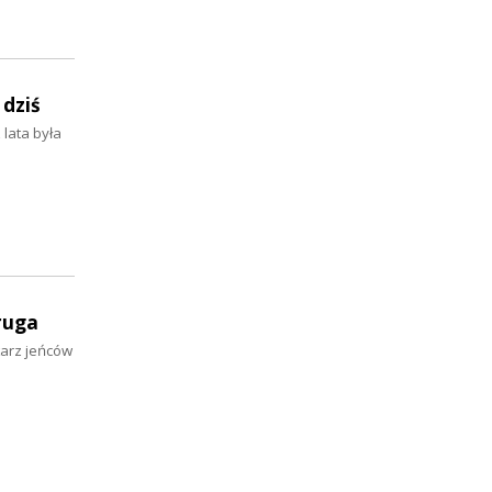
 dziś
lata była
ruga
arz jeńców