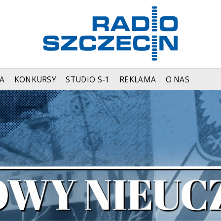
A
KONKURSY
STUDIO S-1
REKLAMA
O NAS