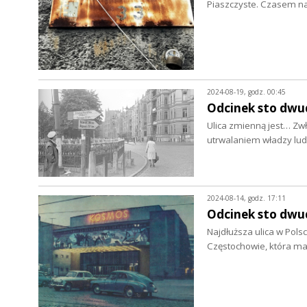
Piaszczyste. Czasem n
2024-08-19, godz. 00:45
Odcinek sto dwu
Ulica zmienną jest… Zwł
utrwalaniem władzy ludo
2024-08-14, godz. 17:11
Odcinek sto dwud
Najdłuższa ulica w Pols
Częstochowie, która m