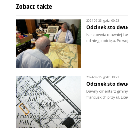
Zobacz także
2024-09-23, godz. 00:23
Odcinek sto dwud
Łasztownia (dawniej Las
od niego odcięta. Po wo
2024-09-15, godz. 19:23
Odcinek sto dwud
Dawny cmentarz gminy 
francuskich przy ul. Lit