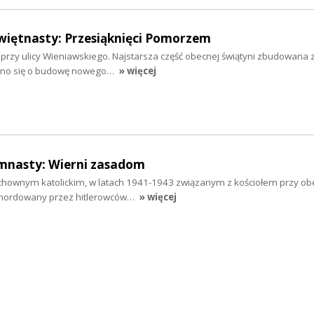
więtnasty: Przesiąknięci Pomorzem
 przy ulicy Wieniawskiego. Najstarsza część obecnej świątyni zbudowana 
rano się o budowę nowego…
» więcej
emnasty: Wierni zasadom
uchownym katolickim, w latach 1941-1943 związanym z kościołem przy obe
amordowany przez hitlerowców…
» więcej