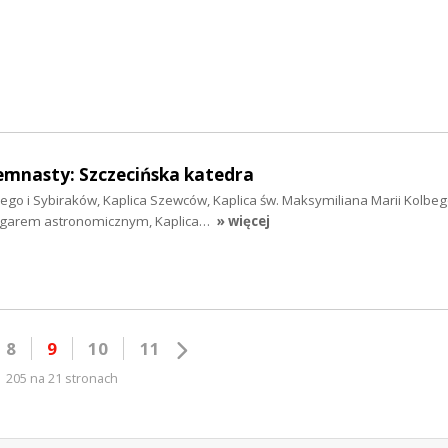
emnasty: Szczecińska katedra
żego i Sybiraków, Kaplica Szewców, Kaplica św. Maksymiliana Marii Kolbeg
zegarem astronomicznym, Kaplica…
» więcej
8
9
10
11
205 na 21 stronach