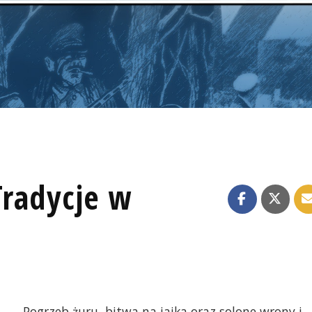
Tradycje w
Pogrzeb żuru, bitwa na jajka oraz solone wrony i