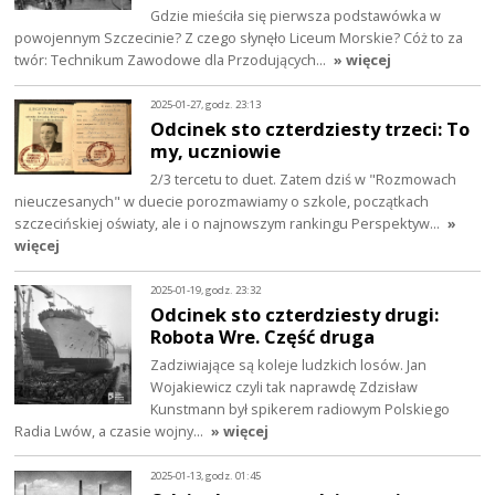
Gdzie mieściła się pierwsza podstawówka w
powojennym Szczecinie? Z czego słynęło Liceum Morskie? Cóż to za
twór: Technikum Zawodowe dla Przodujących…
» więcej
2025-01-27, godz. 23:13
Odcinek sto czterdziesty trzeci: To
my, uczniowie
2/3 tercetu to duet. Zatem dziś w "Rozmowach
nieuczesanych" w duecie porozmawiamy o szkole, początkach
szczecińskiej oświaty, ale i o najnowszym rankingu Perspektyw…
»
więcej
2025-01-19, godz. 23:32
Odcinek sto czterdziesty drugi:
Robota Wre. Część druga
Zadziwiające są koleje ludzkich losów. Jan
Wojakiewicz czyli tak naprawdę Zdzisław
Kunstmann był spikerem radiowym Polskiego
Radia Lwów, a czasie wojny…
» więcej
2025-01-13, godz. 01:45