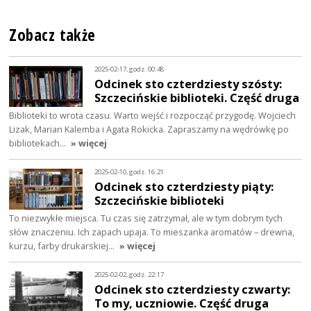
Zobacz także
2025-02-17, godz. 00:48
Odcinek sto czterdziesty szósty:
Szczecińskie biblioteki. Część druga
Biblioteki to wrota czasu. Warto wejść i rozpocząć przygodę. Wojciech
Lizak, Marian Kalemba i Agata Rokicka. Zapraszamy na wędrówkę po
bibliotekach…
» więcej
2025-02-10, godz. 16:21
Odcinek sto czterdziesty piąty:
Szczecińskie biblioteki
To niezwykłe miejsca. Tu czas się zatrzymał, ale w tym dobrym tych
słów znaczeniu. Ich zapach upaja. To mieszanka aromatów – drewna,
kurzu, farby drukarskiej…
» więcej
2025-02-02, godz. 22:17
Odcinek sto czterdziesty czwarty:
To my, uczniowie. Część druga