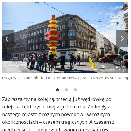
Fryga na pl. Zamenhofa. Fot. Konrad Nowak [Radio Szczecin/Archiwum]
F
S
Zapraszamy na kolejną, trzecią już wędrówkę po
miejscach, których miejsc już nie ma. Zniknęły z
naszego miasta z różnych powodów i w różnych
okolicznościach – czasem tragicznych. A czasem z
niedbałości i ... nieprzygotowania mieszkańców.