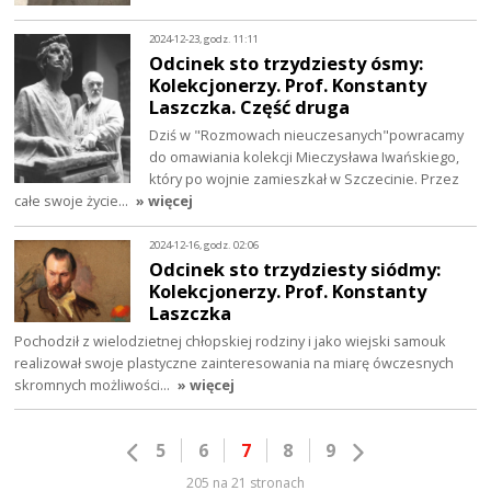
2024-12-23, godz. 11:11
Odcinek sto trzydziesty ósmy:
Kolekcjonerzy. Prof. Konstanty
Laszczka. Część druga
Dziś w "Rozmowach nieuczesanych"powracamy
do omawiania kolekcji Mieczysława Iwańskiego,
który po wojnie zamieszkał w Szczecinie. Przez
całe swoje życie…
» więcej
2024-12-16, godz. 02:06
Odcinek sto trzydziesty siódmy:
Kolekcjonerzy. Prof. Konstanty
Laszczka
Pochodził z wielodzietnej chłopskiej rodziny i jako wiejski samouk
realizował swoje plastyczne zainteresowania na miarę ówczesnych
skromnych możliwości…
» więcej
5
6
7
8
9
205 na 21 stronach