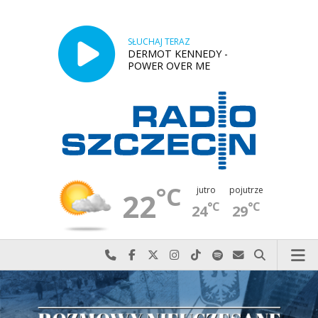
SŁUCHAJ TERAZ
DERMOT KENNEDY -
POWER OVER ME
°C
jutro
pojutrze
22
°C
°C
24
29
Najlepiej po prostu do nas zadzwoń
Odwiedź nas na Facebook-u
Odwiedź nas na X
Odwiedź nas na Instagram-ie
Odwiedź nas na TikTok-u
Szukaj nas na Spotify
Wyślij do nas w
Szukaj