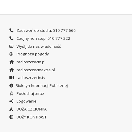
Zadzwoń do studia: 510 777 666
Czujny non stop: 510 777 222
Wyślij do nas wiadomość
Prognoza pogody
radioszczecin.pl
radioszczecinextra.pl
radioszczecin.tv
Biuletyn Informacji Publicznej
Posłuchaj teraz
Logowanie
DUŻA CZCIONKA
DUŻY KONTRAST