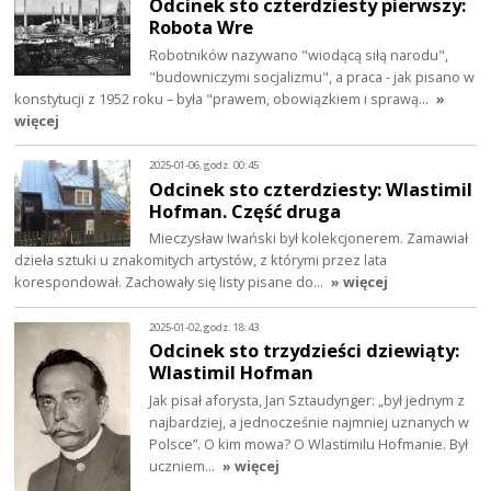
Odcinek sto czterdziesty pierwszy:
Robota Wre
Robotników nazywano "wiodącą siłą narodu",
"budowniczymi socjalizmu", a praca - jak pisano w
konstytucji z 1952 roku – była "prawem, obowiązkiem i sprawą…
»
więcej
2025-01-06, godz. 00:45
Odcinek sto czterdziesty: Wlastimil
Hofman. Część druga
Mieczysław Iwański był kolekcjonerem. Zamawiał
dzieła sztuki u znakomitych artystów, z którymi przez lata
korespondował. Zachowały się listy pisane do…
» więcej
2025-01-02, godz. 18:43
Odcinek sto trzydzieści dziewiąty:
Wlastimil Hofman
Jak pisał aforysta, Jan Sztaudynger: „był jednym z
najbardziej, a jednocześnie najmniej uznanych w
Polsce”. O kim mowa? O Wlastimilu Hofmanie. Był
uczniem…
» więcej