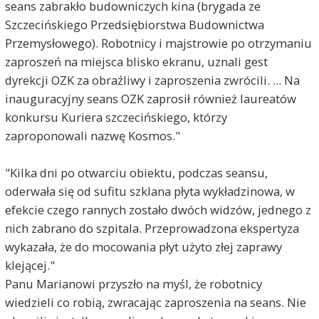
seans zabrakło budowniczych kina (brygada ze
Szczecińskiego Przedsiębiorstwa Budownictwa
Przemysłowego). Robotnicy i majstrowie po otrzymaniu
zaproszeń na miejsca blisko ekranu, uznali gest
dyrekcji OZK za obraźliwy i zaproszenia zwrócili. ... Na
inauguracyjny seans OZK zaprosił również laureatów
konkursu Kuriera szczecińskiego, którzy
zaproponowali nazwę Kosmos."
"Kilka dni po otwarciu obiektu, podczas seansu,
oderwała się od sufitu szklana płyta wykładzinowa, w
efekcie czego rannych zostało dwóch widzów, jednego z
nich zabrano do szpitala. Przeprowadzona ekspertyza
wykazała, że do mocowania płyt użyto złej zaprawy
klejącej."
Panu Marianowi przyszło na myśl, że robotnicy
wiedzieli co robią, zwracając zaproszenia na seans. Nie