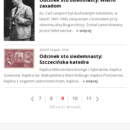
zasadom
Ks. Carl Lampert był duchownym katolickim, w
latach 1941-1943 związanym z kościołem przy
obecnej ulicy Bogurodzicy. Został zamordowany
przez hitlerowców…
» więcej
2024-07-14, godz. 23:52
Odcinek sto siedemnasty:
Szczecińska katedra
Kaplica Miłosierdzia Bożego i Sybiraków, Kaplica
Szewców, Kaplica św. Maksymiliana Marii Kolbego, Kaplica Portowców,
Kaplica z zegarem astronomicznym, Kaplica…
» więcej
7
8
9
10
11
205 na 21 stronach