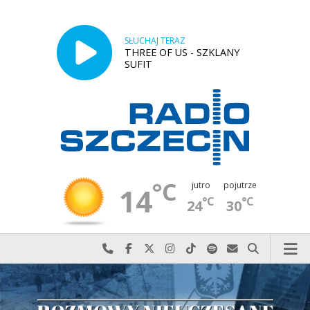
SŁUCHAJ TERAZ
THREE OF US - SZKLANY
SUFIT
°C
jutro
pojutrze
14
°C
°C
24
30
Najlepiej po prostu do nas zadzwoń
Odwiedź nas na Facebook-u
Odwiedź nas na X
Odwiedź nas na Instagram-ie
Odwiedź nas na TikTok-u
Szukaj nas na Spotify
Wyślij do nas w
Szukaj