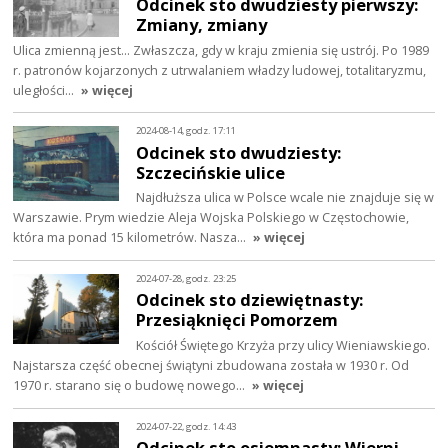
Odcinek sto dwudziesty pierwszy:
Zmiany, zmiany
Ulica zmienną jest… Zwłaszcza, gdy w kraju zmienia się ustrój. Po 1989
r. patronów kojarzonych z utrwalaniem władzy ludowej, totalitaryzmu,
uległości…
» więcej
2024-08-14, godz. 17:11
Odcinek sto dwudziesty:
Szczecińskie ulice
Najdłuższa ulica w Polsce wcale nie znajduje się w
Warszawie. Prym wiedzie Aleja Wojska Polskiego w Częstochowie,
która ma ponad 15 kilometrów. Nasza…
» więcej
2024-07-28, godz. 23:25
Odcinek sto dziewiętnasty:
Przesiąknięci Pomorzem
Kościół Świętego Krzyża przy ulicy Wieniawskiego.
Najstarsza część obecnej świątyni zbudowana została w 1930 r. Od
1970 r. starano się o budowę nowego…
» więcej
2024-07-22, godz. 14:43
Odcinek sto osiemnasty: Wierni