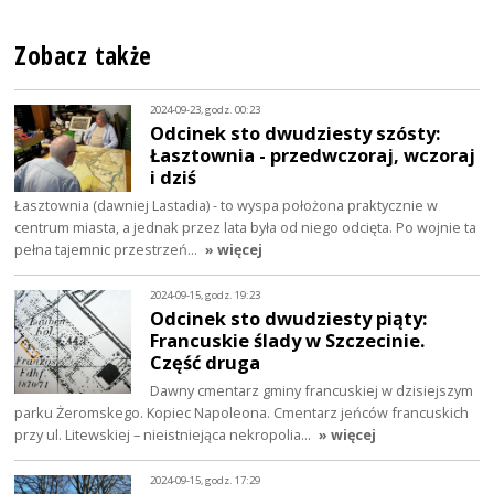
Zobacz także
2024-09-23, godz. 00:23
Odcinek sto dwudziesty szósty:
Łasztownia - przedwczoraj, wczoraj
i dziś
Łasztownia (dawniej Lastadia) - to wyspa położona praktycznie w
centrum miasta, a jednak przez lata była od niego odcięta. Po wojnie ta
pełna tajemnic przestrzeń…
» więcej
2024-09-15, godz. 19:23
Odcinek sto dwudziesty piąty:
Francuskie ślady w Szczecinie.
Część druga
Dawny cmentarz gminy francuskiej w dzisiejszym
parku Żeromskego. Kopiec Napoleona. Cmentarz jeńców francuskich
przy ul. Litewskiej – nieistniejąca nekropolia…
» więcej
2024-09-15, godz. 17:29