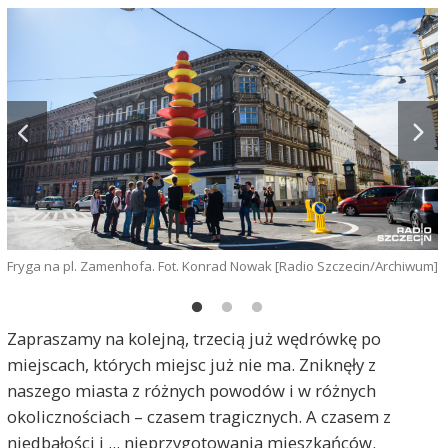
Fryga na pl. Zamenhofa. Fot. Konrad Nowak [Radio Szczecin/Archiwum]
F
S
Zapraszamy na kolejną, trzecią już wędrówkę po
miejscach, których miejsc już nie ma. Zniknęły z
naszego miasta z różnych powodów i w różnych
okolicznościach – czasem tragicznych. A czasem z
niedbałości i ... nieprzygotowania mieszkańców.