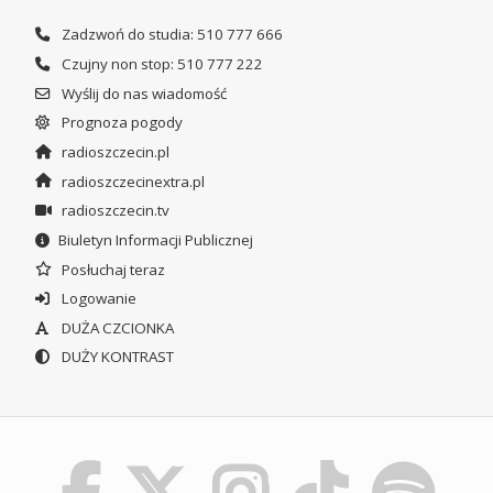
Zadzwoń do studia: 510 777 666
Czujny non stop: 510 777 222
Wyślij do nas wiadomość
Prognoza pogody
radioszczecin.pl
radioszczecinextra.pl
radioszczecin.tv
Biuletyn Informacji Publicznej
Posłuchaj teraz
Logowanie
DUŻA CZCIONKA
DUŻY KONTRAST