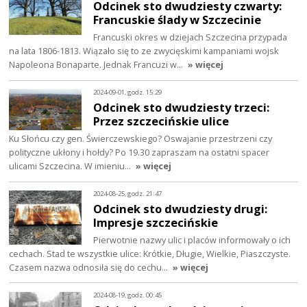
Odcinek sto dwudziesty czwarty:
Francuskie ślady w Szczecinie
Francuski okres w dziejach Szczecina przypada
na lata 1806-1813. Wiązało się to ze zwycięskimi kampaniami wojsk
Napoleona Bonaparte. Jednak Francuzi w…
» więcej
2024-09-01, godz. 15:29
Odcinek sto dwudziesty trzeci:
Przez szczecińskie ulice
Ku Słońcu czy gen. Świerczewskiego? Oswajanie przestrzeni czy
polityczne ukłony i hołdy? Po 19.30 zapraszam na ostatni spacer
ulicami Szczecina. W imieniu…
» więcej
2024-08-25, godz. 21:47
Odcinek sto dwudziesty drugi:
Impresje szczecińskie
Pierwotnie nazwy ulic i placów informowały o ich
cechach. Stad te wszystkie ulice: Krótkie, Długie, Wielkie, Piaszczyste.
Czasem nazwa odnosiła się do cechu…
» więcej
2024-08-19, godz. 00:45