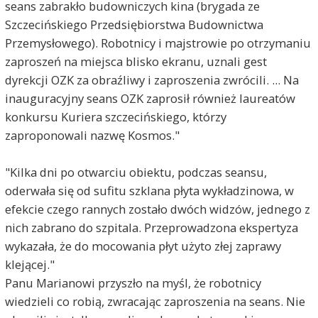
seans zabrakło budowniczych kina (brygada ze
Szczecińskiego Przedsiębiorstwa Budownictwa
Przemysłowego). Robotnicy i majstrowie po otrzymaniu
zaproszeń na miejsca blisko ekranu, uznali gest
dyrekcji OZK za obraźliwy i zaproszenia zwrócili. ... Na
inauguracyjny seans OZK zaprosił również laureatów
konkursu Kuriera szczecińskiego, którzy
zaproponowali nazwę Kosmos."
"Kilka dni po otwarciu obiektu, podczas seansu,
oderwała się od sufitu szklana płyta wykładzinowa, w
efekcie czego rannych zostało dwóch widzów, jednego z
nich zabrano do szpitala. Przeprowadzona ekspertyza
wykazała, że do mocowania płyt użyto złej zaprawy
klejącej."
Panu Marianowi przyszło na myśl, że robotnicy
wiedzieli co robią, zwracając zaproszenia na seans. Nie