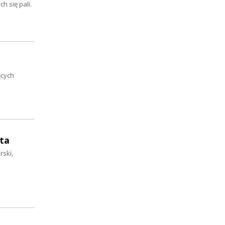
h się pali.
ących
ąta
rski,