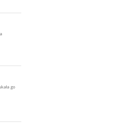
za
ukała go