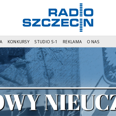
A
KONKURSY
STUDIO S-1
REKLAMA
O NAS