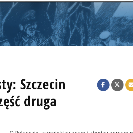
ty: Szczecin
zęść druga
O Polonezie, zaprojektowanym i zbudowanmym 