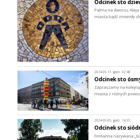
Odcinek sto dzie
Palma na dworcu, Aleja 
miasta bądź zmieniły ch
2024-05-17, godz. 02:48
Odcinek sto ósmy
Zapraszamy na kolejną, 
miasta z różnych powod
2024-05-05, godz. 14:55
Odcinek sto siód
Fontanna nazywana „ścia