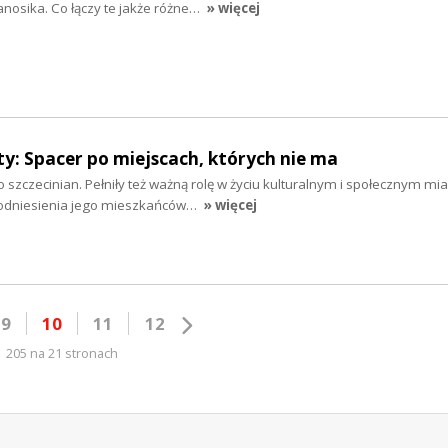
nosika. Co łączy te jakże różne…
» więcej
ty: Spacer po miejscach, których nie ma
ko szczecinian. Pełniły też ważną rolę w życiu kulturalnym i społecznym mia
 odniesienia jego mieszkańców…
» więcej
9
10
11
12
205 na 21 stronach