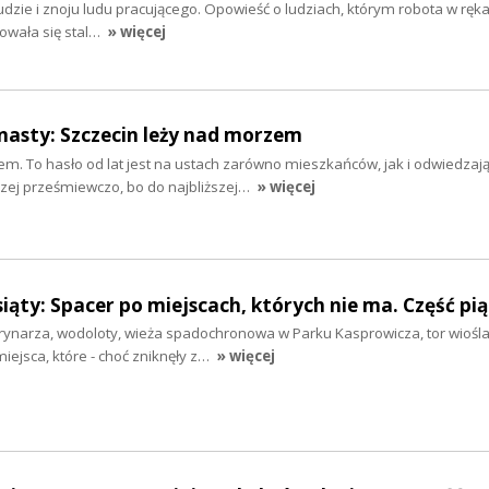
dzie i znoju ludu pracującego. Opowieść o ludziach, którym robota w rękac
towała się stal…
» więcej
nasty: Szczecin leży nad morzem
m. To hasło od lat jest na ustach zarówno mieszkańców, jak i odwiedzaj
czej prześmiewczo, bo do najbliższej…
» więcej
siąty: Spacer po miejscach, których nie ma. Część pi
rynarza, wodoloty, wieża spadochronowa w Parku Kasprowicza, tor wiośla
iejsca, które - choć zniknęły z…
» więcej