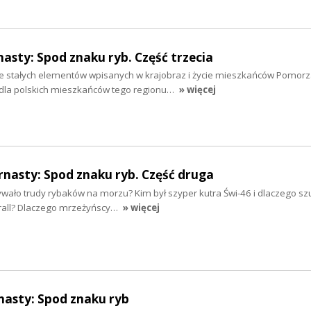
nasty: Spod znaku ryb. Część trzecia
e stałych elementów wpisanych w krajobraz i życie mieszkańców Pomor
(dla polskich mieszkańców tego regionu…
» więcej
rnasty: Spod znaku ryb. Część druga
ywało trudy rybaków na morzu? Kim był szyper kutra Świ-46 i dlaczego sz
rall? Dlaczego mrzeżyńscy…
» więcej
nasty: Spod znaku ryb