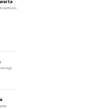
zwarta
 krajobrazu
a
 naszego
ga
pital