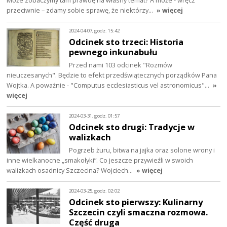
przeciwnie – zdamy sobie sprawę, że niektórzy…
» więcej
2024-04-07, godz. 15:42
Odcinek sto trzeci: Historia
pewnego inkunabułu
Przed nami 103 odcinek "Rozmów
nieuczesanych". Będzie to efekt przedświątecznych porządków Pana
Wojtka. A poważnie - "Computus ecclesiasticus vel astronomicus"…
»
więcej
2024-03-31, godz. 01:57
Odcinek sto drugi: Tradycje w
walizkach
Pogrzeb żuru, bitwa na jajka oraz solone wrony i
inne wielkanocne „smakołyki”. Co jeszcze przywieźli w swoich
walizkach osadnicy Szczecina? Wojciech…
» więcej
2024-03-25, godz. 02:02
Odcinek sto pierwszy: Kulinarny
Szczecin czyli smaczna rozmowa.
Część druga