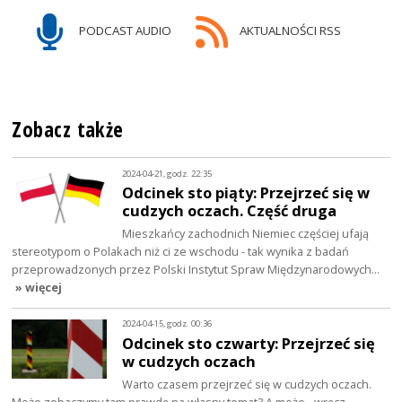
PODCAST AUDIO
AKTUALNOŚCI RSS
Zobacz także
2024-04-21, godz. 22:35
Odcinek sto piąty: Przejrzeć się w
cudzych oczach. Część druga
Mieszkańcy zachodnich Niemiec częściej ufają
stereotypom o Polakach niż ci ze wschodu - tak wynika z badań
przeprowadzonych przez Polski Instytut Spraw Międzynarodowych…
» więcej
2024-04-15, godz. 00:36
Odcinek sto czwarty: Przejrzeć się
w cudzych oczach
Warto czasem przejrzeć się w cudzych oczach.
Może zobaczymy tam prawdę na własny temat? A może - wręcz