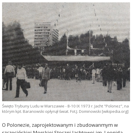
Święto Trybuny Ludu w Warszawie - 8-10 IX 1973 r. Jacht "Polonez", na
którym kpt. Baranowski opłynął świat. Fot.J. Dominowski [wikipedia.org]
O Polonezie, zaprojektowanym i zbudowanmym w
szczecińskiej Morskiej Stoczni Jachtowej im. Leonida