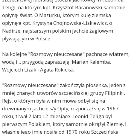
Teligi, na którym kpt. Krzysztof Baranowski samotnie
opłynął świat. O Mazurku, którym kulę ziemską
opłynęła kpt. Krystyna Chojnowska-Liskiewicz, o
Nadirze, najstarszym polskim jachcie żaglowym
pływającym w Polsce.
Na kolejne "Rozmowy nieuczesane" pachnące wiatrem,
wodą i... przygodą zapraszają: Marian Kalemba,
Wojciech Lizak i Agata Rokicka.
"Rozmowy nieuczesane" zakończyła piosenka, jeden z
mniej znanych utworów szczecińskiej grupy Filipinki.
Rejs, o którym była w nim mowa odbył się na
drewnianym jachcie s/y Opty, rozpoczął się w 1967
roku, trwał 2 lata i 2 miesiące. Leonid Teliga był
pierwszym Polakiem, który samotnie okrążył Ziemię. I
właśnie jego imię nosiła od 1970 roku Szczecińska