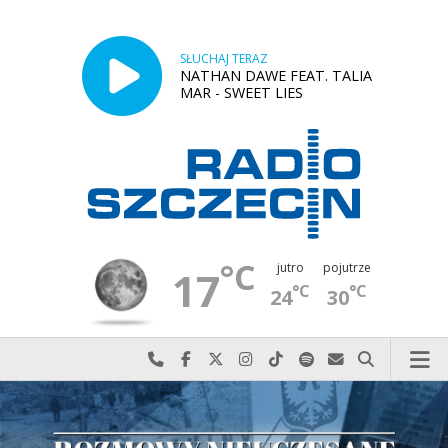
SŁUCHAJ TERAZ
NATHAN DAWE FEAT. TALIA
MAR - SWEET LIES
°C
jutro
pojutrze
17
°C
°C
24
30
Najlepiej po prostu do nas zadzwoń
Odwiedź nas na Facebook-u
Odwiedź nas na X
Odwiedź nas na Instagram-ie
Odwiedź nas na TikTok-u
Szukaj nas na Spotify
Wyślij do nas w
Szukaj