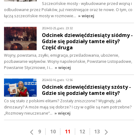
Szczecińskie mosty - wybudowane przed wojną i
odbudowane przez Polaków, już nieistniejące oraz te nowe. O tym, co
łączą szczecińskie mosty w rozmowie…
» więcej
2024-02-25, godz. 23:32
Odcinek dziewięćdziesiąty siódmy -
Gdzie się podziały tamte elity?
Część druga
Wojny, powstania, zsyłki, emigracja, prześladowania, ubożenie,
pozbawianie wpływów. Wojny napoleońskie, Powstanie Listopadowe,
Powstanie Styczniowe, I i…
» więcej
2024-02-16, godz. 12:56
Odcinek dziewięćdziesiąty szósty -
Gdzie się podziały tamte elity?
Co się stało z polskimi elitami? Zostały zniszczone? Wyginęły, jak
dinozaury? A może mają się dobrze? I czy w ogóle są nam potrzebne?
„Rozmowy nieuczesane”…
» więcej
9
10
11
12
13