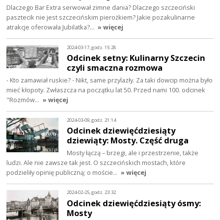
Dlaczego Bar Extra serwował zimne dania? Dlaczego szczeciński
pasztecik nie jest szczecińskim pierożkiem? Jakie pozakulinarne
atrakcje oferowała Jubilatka?…
» więcej
2024-03-17, godz. 15:28
Odcinek setny: Kulinarny Szczecin
czyli smaczna rozmowa
- Kto zamawiał ruskie? - Nikt, same przylazły. Za taki dowcip można było
mieć kłopoty. Zwłaszcza na początku lat 50. Przed nami 100. odcinek
"Rozmów…
» więcej
2024-03-09, godz. 21:14
Odcinek dziewięćdziesiąty
dziewiąty: Mosty. Część druga
Mosty łączą – brzegi, ale i przestrzenie, także
ludzi. Ale nie zawsze tak jest. O szczecińskich mostach, które
podzieliły opinię publiczną; o moście…
» więcej
2024-02-25, godz. 23:32
Odcinek dziewięćdziesiąty ósmy:
Mosty