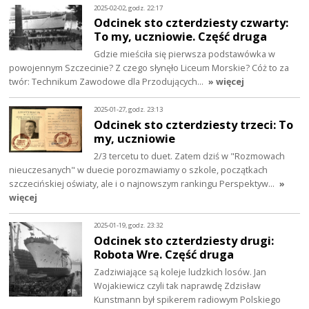
2025-02-02, godz. 22:17
Odcinek sto czterdziesty czwarty:
To my, uczniowie. Część druga
Gdzie mieściła się pierwsza podstawówka w
powojennym Szczecinie? Z czego słynęło Liceum Morskie? Cóż to za
twór: Technikum Zawodowe dla Przodujących…
» więcej
2025-01-27, godz. 23:13
Odcinek sto czterdziesty trzeci: To
my, uczniowie
2/3 tercetu to duet. Zatem dziś w "Rozmowach
nieuczesanych" w duecie porozmawiamy o szkole, początkach
szczecińskiej oświaty, ale i o najnowszym rankingu Perspektyw…
»
więcej
2025-01-19, godz. 23:32
Odcinek sto czterdziesty drugi:
Robota Wre. Część druga
Zadziwiające są koleje ludzkich losów. Jan
Wojakiewicz czyli tak naprawdę Zdzisław
Kunstmann był spikerem radiowym Polskiego