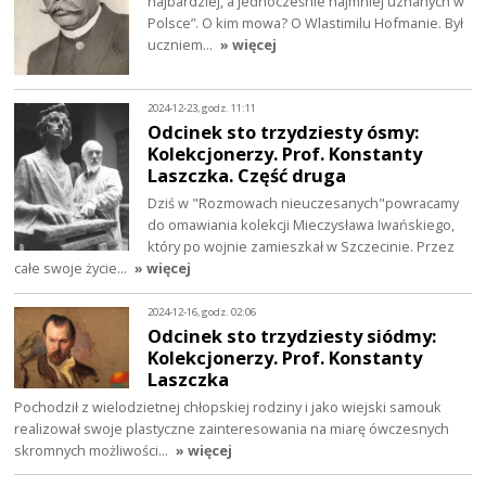
najbardziej, a jednocześnie najmniej uznanych w
Polsce”. O kim mowa? O Wlastimilu Hofmanie. Był
uczniem…
» więcej
2024-12-23, godz. 11:11
Odcinek sto trzydziesty ósmy:
Kolekcjonerzy. Prof. Konstanty
Laszczka. Część druga
Dziś w "Rozmowach nieuczesanych"powracamy
do omawiania kolekcji Mieczysława Iwańskiego,
który po wojnie zamieszkał w Szczecinie. Przez
całe swoje życie…
» więcej
2024-12-16, godz. 02:06
Odcinek sto trzydziesty siódmy:
Kolekcjonerzy. Prof. Konstanty
Laszczka
Pochodził z wielodzietnej chłopskiej rodziny i jako wiejski samouk
realizował swoje plastyczne zainteresowania na miarę ówczesnych
skromnych możliwości…
» więcej