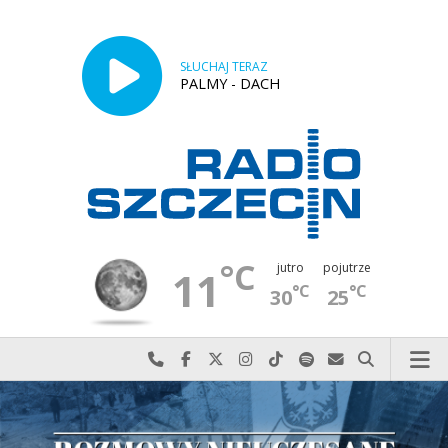
SŁUCHAJ TERAZ
PALMY - DACH
°C
jutro
pojutrze
11
°C
°C
30
25
Najlepiej po prostu do nas zadzwoń
Odwiedź nas na Facebook-u
Odwiedź nas na X
Odwiedź nas na Instagram-ie
Odwiedź nas na TikTok-u
Szukaj nas na Spotify
Wyślij do nas w
Szukaj