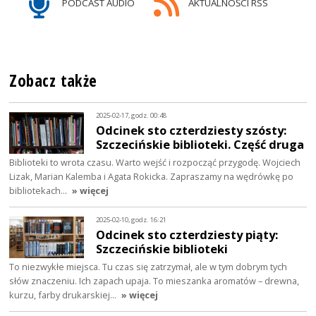
PODCAST AUDIO
AKTUALNOŚCI RSS
Zobacz także
2025-02-17, godz. 00:48
Odcinek sto czterdziesty szósty:
Szczecińskie biblioteki. Część druga
Biblioteki to wrota czasu. Warto wejść i rozpocząć przygodę. Wojciech
Lizak, Marian Kalemba i Agata Rokicka. Zapraszamy na wędrówkę po
bibliotekach…
» więcej
2025-02-10, godz. 16:21
Odcinek sto czterdziesty piąty:
Szczecińskie biblioteki
To niezwykłe miejsca. Tu czas się zatrzymał, ale w tym dobrym tych
słów znaczeniu. Ich zapach upaja. To mieszanka aromatów – drewna,
kurzu, farby drukarskiej…
» więcej