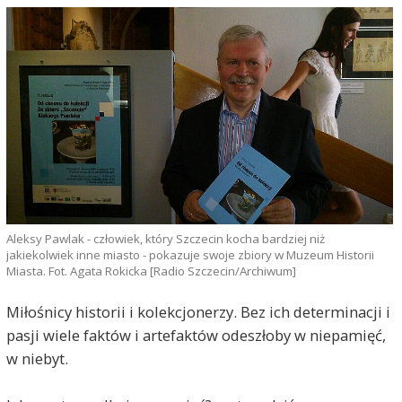
Aleksy Pawlak - człowiek, który Szczecin kocha bardziej niż
jakiekolwiek inne miasto - pokazuje swoje zbiory w Muzeum Historii
Miasta. Fot. Agata Rokicka [Radio Szczecin/Archiwum]
Miłośnicy historii i kolekcjonerzy. Bez ich determinacji i
pasji wiele faktów i artefaktów odeszłoby w niepamięć,
w niebyt.