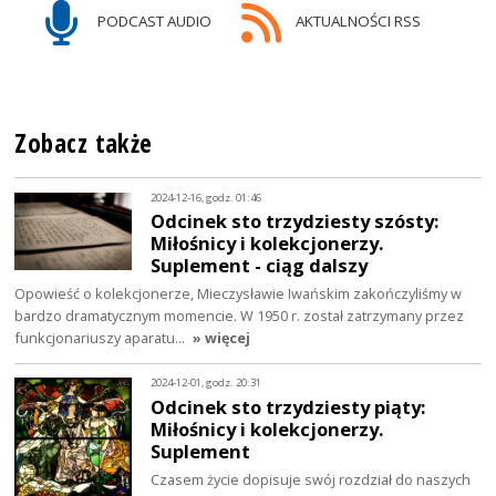
PODCAST AUDIO
AKTUALNOŚCI RSS
Zobacz także
2024-12-16, godz. 01:46
Odcinek sto trzydziesty szósty:
Miłośnicy i kolekcjonerzy.
Suplement - ciąg dalszy
Opowieść o kolekcjonerze, Mieczysławie Iwańskim zakończyliśmy w
bardzo dramatycznym momencie. W 1950 r. został zatrzymany przez
funkcjonariuszy aparatu…
» więcej
2024-12-01, godz. 20:31
Odcinek sto trzydziesty piąty:
Miłośnicy i kolekcjonerzy.
Suplement
Czasem życie dopisuje swój rozdział do naszych