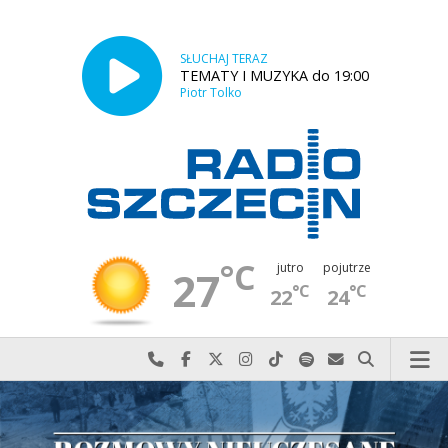
SŁUCHAJ TERAZ
TEMATY I MUZYKA do 19:00
Piotr Tolko
°C
jutro
pojutrze
27
°C
°C
22
24
Najlepiej po prostu do nas zadzwoń
Odwiedź nas na Facebook-u
Odwiedź nas na X
Odwiedź nas na Instagram-ie
Odwiedź nas na TikTok-u
Szukaj nas na Spotify
Wyślij do nas w
Szukaj