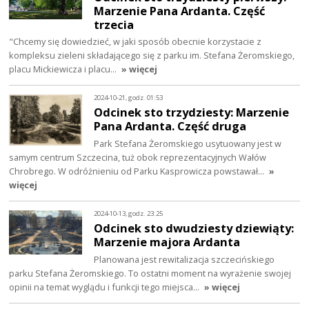
Marzenie Pana Ardanta. Część
trzecia
"Chcemy się dowiedzieć, w jaki sposób obecnie korzystacie z
kompleksu zieleni składającego się z parku im. Stefana Żeromskiego,
placu Mickiewicza i placu…
» więcej
2024-10-21, godz. 01:53
Odcinek sto trzydziesty: Marzenie
Pana Ardanta. Część druga
Park Stefana Żeromskiego usytuowany jest w
samym centrum Szczecina, tuż obok reprezentacyjnych Wałów
Chrobrego. W odróżnieniu od Parku Kasprowicza powstawał…
»
więcej
2024-10-13, godz. 23:25
Odcinek sto dwudziesty dziewiąty:
Marzenie majora Ardanta
Planowana jest rewitalizacja szczecińskiego
parku Stefana Żeromskiego. To ostatni moment na wyrażenie swojej
opinii na temat wyglądu i funkcji tego miejsca…
» więcej