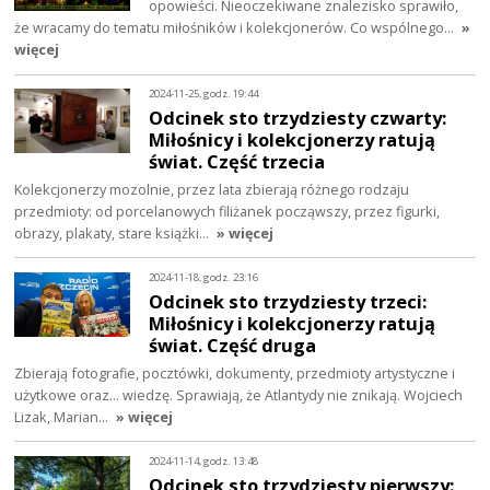
opowieści. Nieoczekiwane znalezisko sprawiło,
że wracamy do tematu miłośników i kolekcjonerów. Co wspólnego…
»
więcej
2024-11-25, godz. 19:44
Odcinek sto trzydziesty czwarty:
Miłośnicy i kolekcjonerzy ratują
świat. Część trzecia
Kolekcjonerzy mozolnie, przez lata zbierają różnego rodzaju
przedmioty: od porcelanowych filiżanek począwszy, przez figurki,
obrazy, plakaty, stare książki…
» więcej
2024-11-18, godz. 23:16
Odcinek sto trzydziesty trzeci:
Miłośnicy i kolekcjonerzy ratują
świat. Część druga
Zbierają fotografie, pocztówki, dokumenty, przedmioty artystyczne i
użytkowe oraz... wiedzę. Sprawiają, że Atlantydy nie znikają. Wojciech
Lizak, Marian…
» więcej
2024-11-14, godz. 13:48
Odcinek sto trzydziesty pierwszy: