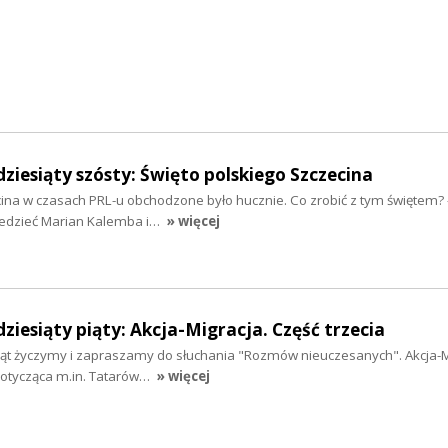
dziesiąty szósty: Święto polskiego Szczecina
ina w czasach PRL-u obchodzone było hucznie. Co zrobić z tym świętem? -
iedzieć Marian Kalemba i…
» więcej
ziesiąty piąty: Akcja-Migracja. Część trzecia
ąt życzymy i zapraszamy do słuchania "Rozmów nieuczesanych". Akcja-Mi
, dotycząca m.in. Tatarów…
» więcej