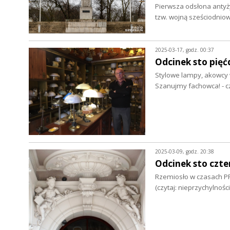
Pierwsza odsłona antyży
tzw. wojną sześciodnio
2025-03-17, godz. 00:37
Odcinek sto pięć
Stylowe lampy, akowcy w
Szanujmy fachowca! - cz
2025-03-09, godz. 20:38
Odcinek sto czte
Rzemiosło w czasach PR
(czytaj: nieprzychylno