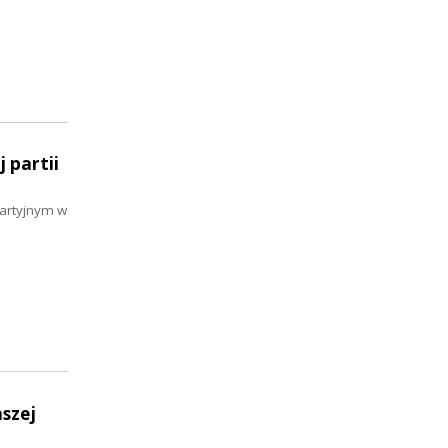
 partii
partyjnym w
aszej