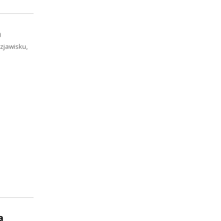
a
 zjawisku,
a