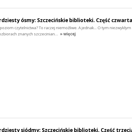
rdziesty ósmy: Szczecińskie biblioteki. Część czwart
a poziom czytelnictwa? To raczej niemożliwe. A jednak... O tym niezwykłym
gozbiorach znanych szczecinian…
» więcej
dziesty siódmy: Szczecińskie biblioteki. Część trzeci