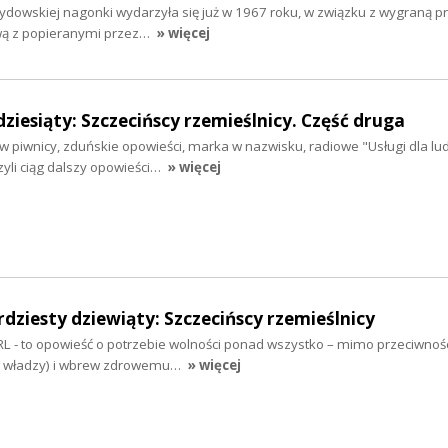
dowskiej nagonki wydarzyła się już w 1967 roku, w związku z wygraną pr
wą z popieranymi przez…
» więcej
dziesiąty: Szczecińscy rzemieślnicy. Część druga
 piwnicy, zduńskie opowieści, marka w nazwisku, radiowe "Usługi dla ludn
yli ciąg dalszy opowieści…
» więcej
rdziesty dziewiąty: Szczecińscy rzemieślnicy
L - to opowieść o potrzebie wolności ponad wszystko – mimo przeciwnośc
ści władzy) i wbrew zdrowemu…
» więcej