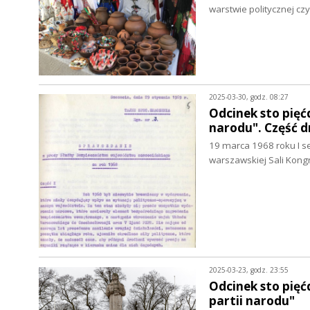
warstwie politycznej c
2025-03-30, godz. 08:27
Odcinek sto pięćd
narodu". Część 
19 marca 1968 roku I s
warszawskiej Sali Kon
2025-03-23, godz. 23:55
Odcinek sto pięć
partii narodu"