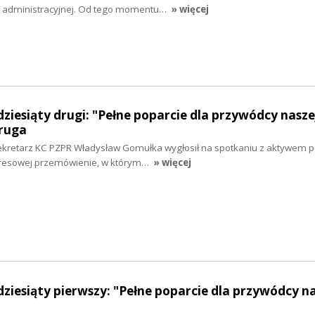
zy administracyjnej. Od tego momentu…
» więcej
ziesiąty drugi: "Pełne poparcie dla przywódcy naszej
druga
ekretarz KC PZPR Władysław Gomułka wygłosił na spotkaniu z aktywem 
gresowej przemówienie, w którym…
» więcej
dziesiąty pierwszy: "Pełne poparcie dla przywódcy n