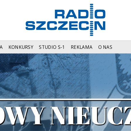
A
KONKURSY
STUDIO S-1
REKLAMA
O NAS