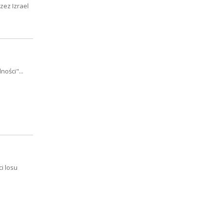
zez Izrael
ości"...
i losu