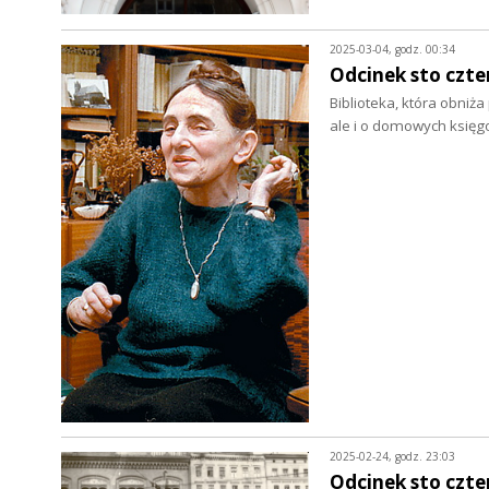
2025-03-04, godz. 00:34
Odcinek sto czte
Biblioteka, która obniż
ale i o domowych księ
2025-02-24, godz. 23:03
Odcinek sto czter