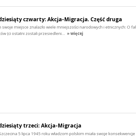
dziesiąty czwarty: Akcja-Migracja. Część druga
woje miejsce znalazło wiele mniejszości narodowych i etnicznych: O fa
ów (ci ostatni zostali przesiedleni…
» więcej
dziesiąty trzeci: Akcja-Migracja
Szczecina 5 lipca 1945 roku władzom polskim miała swoje konsekwencje n