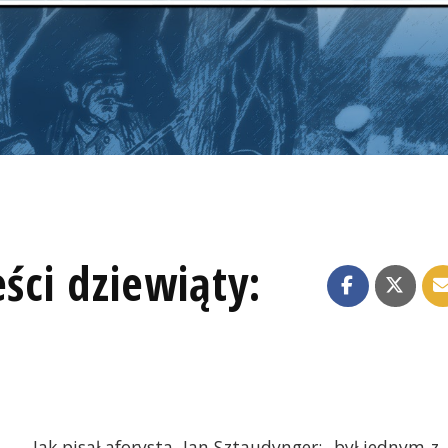
ści dziewiąty:
Jak pisał aforysta, Jan Sztaudynger: „był jednym z