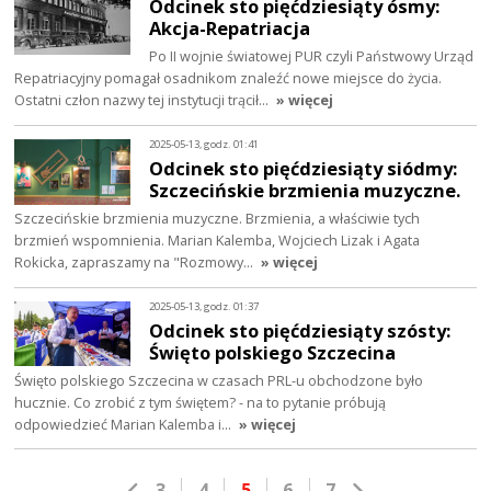
Odcinek sto pięćdziesiąty ósmy:
Akcja-Repatriacja
Po II wojnie światowej PUR czyli Państwowy Urząd
Repatriacyjny pomagał osadnikom znaleźć nowe miejsce do życia.
Ostatni człon nazwy tej instytucji trącił…
» więcej
2025-05-13, godz. 01:41
Odcinek sto pięćdziesiąty siódmy:
Szczecińskie brzmienia muzyczne.
Szczecińskie brzmienia muzyczne. Brzmienia, a właściwie tych
brzmień wspomnienia. Marian Kalemba, Wojciech Lizak i Agata
Rokicka, zapraszamy na "Rozmowy…
» więcej
2025-05-13, godz. 01:37
Odcinek sto pięćdziesiąty szósty:
Święto polskiego Szczecina
Święto polskiego Szczecina w czasach PRL-u obchodzone było
hucznie. Co zrobić z tym świętem? - na to pytanie próbują
odpowiedzieć Marian Kalemba i…
» więcej
3
4
5
6
7