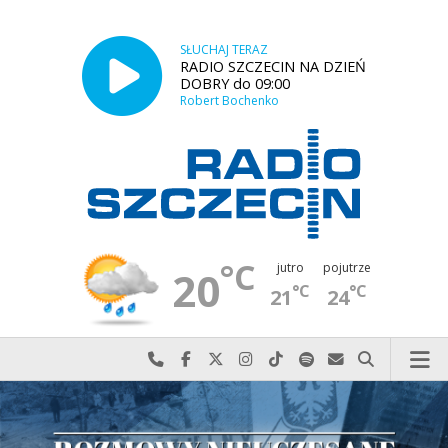
SŁUCHAJ TERAZ
RADIO SZCZECIN NA DZIEŃ
DOBRY do 09:00
Robert Bochenko
°C
jutro
pojutrze
20
°C
°C
21
24
Najlepiej po prostu do nas zadzwoń
Odwiedź nas na Facebook-u
Odwiedź nas na X
Odwiedź nas na Instagram-ie
Odwiedź nas na TikTok-u
Szukaj nas na Spotify
Wyślij do nas w
Szukaj