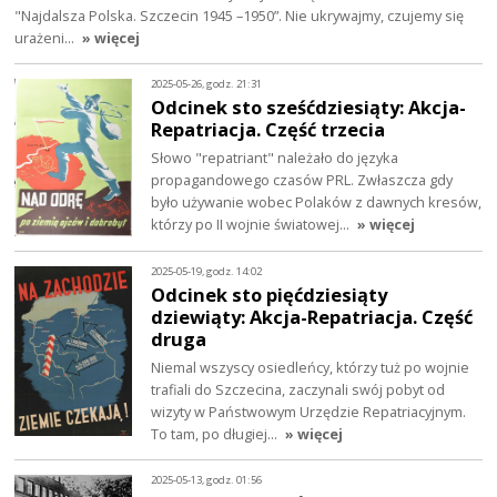
"Najdalsza Polska. Szczecin 1945 –1950”. Nie ukrywajmy, czujemy się
urażeni…
» więcej
2025-05-26, godz. 21:31
Odcinek sto sześćdziesiąty: Akcja-
Repatriacja. Część trzecia
Słowo "repatriant" należało do języka
propagandowego czasów PRL. Zwłaszcza gdy
było używanie wobec Polaków z dawnych kresów,
którzy po II wojnie światowej…
» więcej
2025-05-19, godz. 14:02
Odcinek sto pięćdziesiąty
dziewiąty: Akcja-Repatriacja. Część
druga
Niemal wszyscy osiedleńcy, którzy tuż po wojnie
trafiali do Szczecina, zaczynali swój pobyt od
wizyty w Państwowym Urzędzie Repatriacyjnym.
To tam, po długiej…
» więcej
2025-05-13, godz. 01:56