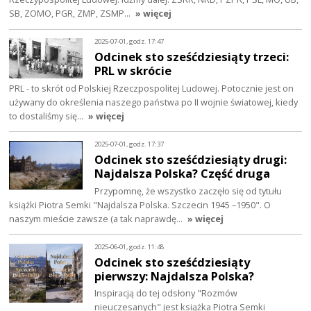
SB, ZOMO, PGR, ZMP, ZSMP…
» więcej
2025-07-01, godz. 17:47
Odcinek sto sześćdziesiąty trzeci:
PRL w skrócie
PRL - to skrót od Polskiej Rzeczpospolitej Ludowej. Potocznie jest on
używany do określenia naszego państwa po II wojnie światowej, kiedy
to dostaliśmy się…
» więcej
2025-07-01, godz. 17:37
Odcinek sto sześćdziesiąty drugi:
Najdalsza Polska? Część druga
Przypomnę, że wszystko zaczęło się od tytułu
książki Piotra Semki "Najdalsza Polska. Szczecin 1945 –1950". O
naszym mieście zawsze (a tak naprawdę…
» więcej
2025-06-01, godz. 11:48
Odcinek sto sześćdziesiąty
pierwszy: Najdalsza Polska?
Inspiracją do tej odsłony "Rozmów
nieuczesanych" jest książka Piotra Semki