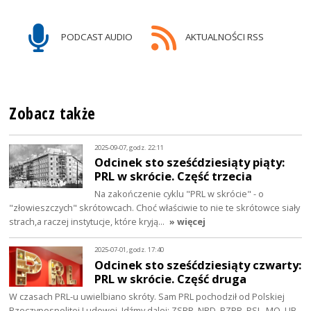
PODCAST AUDIO
AKTUALNOŚCI RSS
Zobacz także
2025-09-07, godz. 22:11
Odcinek sto sześćdziesiąty piąty:
PRL w skrócie. Część trzecia
Na zakończenie cyklu "PRL w skrócie" - o
"złowieszczych" skrótowcach. Choć właściwie to nie te skrótowce siały
strach,a raczej instytucje, które kryją…
» więcej
2025-07-01, godz. 17:40
Odcinek sto sześćdziesiąty czwarty:
PRL w skrócie. Część druga
W czasach PRL-u uwielbiano skróty. Sam PRL pochodził od Polskiej
Rzeczypospolitej Ludowej. Idźmy dalej: ZSRR, NRD, PZPR, PSL, MO, UB,