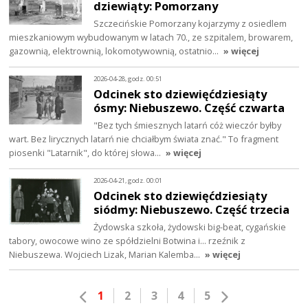
dziewiąty: Pomorzany
Szczecińskie Pomorzany kojarzymy z osiedlem
mieszkaniowym wybudowanym w latach 70., ze szpitalem, browarem,
gazownią, elektrownią, lokomotywownią, ostatnio…
» więcej
2026-04-28, godz. 00:51
Odcinek sto dziewięćdziesiąty
ósmy: Niebuszewo. Część czwarta
"Bez tych śmiesznych latarń cóż wieczór byłby
wart. Bez lirycznych latarń nie chciałbym świata znać." To fragment
piosenki "Latarnik", do której słowa…
» więcej
2026-04-21, godz. 00:01
Odcinek sto dziewięćdziesiąty
siódmy: Niebuszewo. Część trzecia
Żydowska szkoła, żydowski big-beat, cygańskie
tabory, owocowe wino ze spółdzielni Botwina i… rzeźnik z
Niebuszewa. Wojciech Lizak, Marian Kalemba…
» więcej
1
2
3
4
5