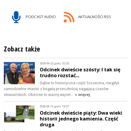
PODCAST AUDIO
AKTUALNOŚCI RSS
Zobacz także
2026-06-22, godz. 02:20
Odcinek dwieście szósty: I tak się
trudno rozstać...
Dąbie to historyczna część Szczecina, niegdyś
samodzielne miasto z bogatą przeszłością sięgającą czasów
słowiańskich. Obecnie to ważny węzeł…
» więcej
2026-06-15, godz. 19:07
Odcinek dwieście piąty: Dwa wieki
historii jednego kamienia. Część
druga