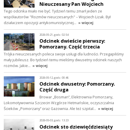
Nieuczesany Pan Wojciech
Tego odcinka miało nie być. Tydzień temu zmarł jeden ze
współautorów "Rozmów nieuczesanych" – Wojciech Lizak. Był
działaczem opozycji antykomunistycznej…
» więcej
2026-05-21, godz. 02:54
Odcinek dwieście pierwszy:
Pomorzany. Część trzecia
Trójka nieuczesanych poleca swoje usługi dla ludności. Przegapiliśmy
mały jubileusz. Bo tydzień temu mieliśmy dwusetny odcinek naszych
rozmów. Jakie…
» więcej
2026-05-12, godz. 00:46
Odcinek dwusetny: Pomorzany.
Część druga
Browar „Bosman”, Elektrownia Pomorzany,
Lokomotywownia Szczecin Wzgórze Hetmańskie, oczyszczalnia
Ścieków „Pomorzany” oraz Gazownia. Ale też szpital…
» więcej
2026-05-03, godz. 13:23
Odcinek sto dziewięćdziesiąty