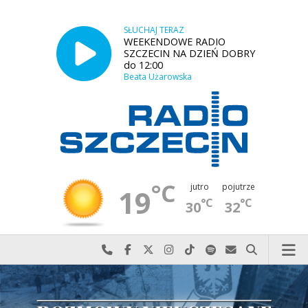
SŁUCHAJ TERAZ
WEEKENDOWE RADIO
SZCZECIN NA DZIEŃ DOBRY
do 12:00
Beata Użarowska
°C
jutro
pojutrze
19
°C
°C
30
32
Najlepiej po prostu do nas zadzwoń
Odwiedź nas na Facebook-u
Odwiedź nas na X
Odwiedź nas na Instagram-ie
Odwiedź nas na TikTok-u
Szukaj nas na Spotify
Wyślij do nas w
Szukaj