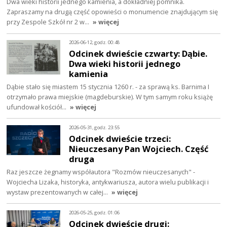
Dwa wieki historii jednego kamienia, a dokładniej pomnika.
Zapraszamy na drugą część opowieści o monumencie znajdującym się
przy Zespole Szkół nr 2 w…
» więcej
2026-06-12, godz. 00:48
Odcinek dwieście czwarty: Dąbie.
Dwa wieki historii jednego
kamienia
Dąbie stało się miastem 15 stycznia 1260 r. - za sprawą ks. Barnima I
otrzymało prawa miejskie (magdeburskie). W tym samym roku książę
ufundował kościół…
» więcej
2026-05-31, godz. 23:55
Odcinek dwieście trzeci:
Nieuczesany Pan Wojciech. Część
druga
Raz jeszcze żegnamy współautora "Rozmów nieuczesanych" -
Wojciecha Lizaka, historyka, antykwariusza, autora wielu publikacji i
wystaw prezentowanych w całej…
» więcej
2026-05-25, godz. 01:06
Odcinek dwieście drugi: