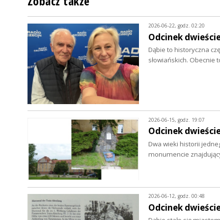
Zobacz także
2026-06-22, godz. 02:20
Odcinek dwieście 
Dąbie to historyczna cz
słowiańskich. Obecnie 
2026-06-15, godz. 19:07
Odcinek dwieście
Dwa wieki historii jed
monumencie znajdujący
2026-06-12, godz. 00:48
Odcinek dwieście
Dąbie stało się miastem