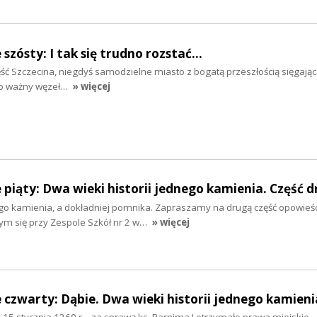
szósty: I tak się trudno rozstać...
ęść Szczecina, niegdyś samodzielne miasto z bogatą przeszłością sięgają
to ważny węzeł…
» więcej
 piąty: Dwa wieki historii jednego kamienia. Część 
nego kamienia, a dokładniej pomnika. Zapraszamy na drugą część opowieśc
m się przy Zespole Szkół nr 2 w…
» więcej
 czwarty: Dąbie. Dwa wieki historii jednego kamieni
 15 stycznia 1260 r. - za sprawą ks. Barnima I otrzymało prawa miejskie