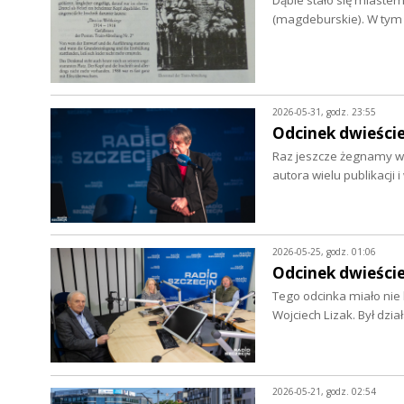
(magdeburskie). W tym
2026-05-31, godz. 23:55
Odcinek dwieście
Raz jeszcze żegnamy ws
autora wielu publikacji
2026-05-25, godz. 01:06
Odcinek dwieście
Tego odcinka miało nie
Wojciech Lizak. Był dz
2026-05-21, godz. 02:54