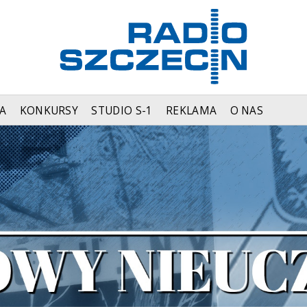
A
KONKURSY
STUDIO S-1
REKLAMA
O NAS