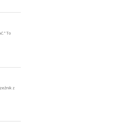
ć." To
zeźnik z