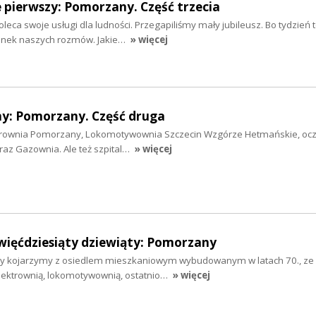
 pierwszy: Pomorzany. Część trzecia
leca swoje usługi dla ludności. Przegapiliśmy mały jubileusz. Bo tydzień
inek naszych rozmów. Jakie…
» więcej
y: Pomorzany. Część druga
trownia Pomorzany, Lokomotywownia Szczecin Wzgórze Hetmańskie, ocz
az Gazownia. Ale też szpital…
» więcej
więćdziesiąty dziewiąty: Pomorzany
y kojarzymy z osiedlem mieszkaniowym wybudowanym w latach 70., ze 
lektrownią, lokomotywownią, ostatnio…
» więcej