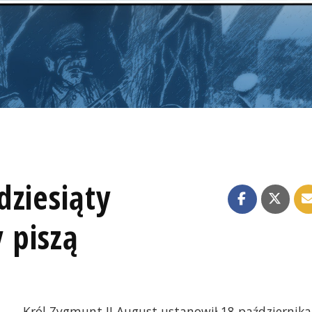
dziesiąty
y piszą
Król Zygmunt II August ustanowił 18 października