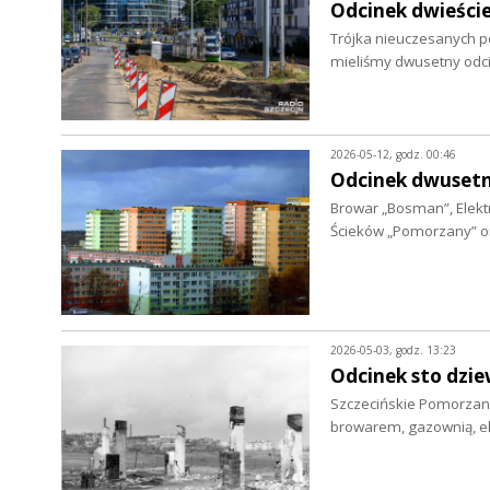
Odcinek dwieście
Trójka nieuczesanych po
mieliśmy dwusetny odc
2026-05-12, godz. 00:46
Odcinek dwusetn
Browar „Bosman”, Elek
Ścieków „Pomorzany” or
2026-05-03, godz. 13:23
Odcinek sto dzie
Szczecińskie Pomorzan
browarem, gazownią, e