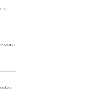
 temu
yszczalnia
szpitalem,