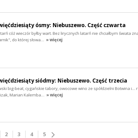
więćdziesiąty ósmy: Niebuszewo. Część czwarta
arń cóż wieczór byłby wart. Bez lirycznych latarń nie chciałbym świata zna
rnik", do której słowa…
» więcej
więćdziesiąty siódmy: Niebuszewo. Część trzecia
ki big-beat, cygańskie tabory, owocowe wino ze spółdzielni Botwina i… r
Lizak, Marian Kalemba…
» więcej
2
3
4
5