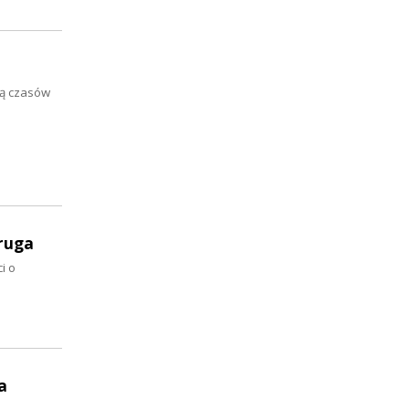
cą czasów
druga
i o
a